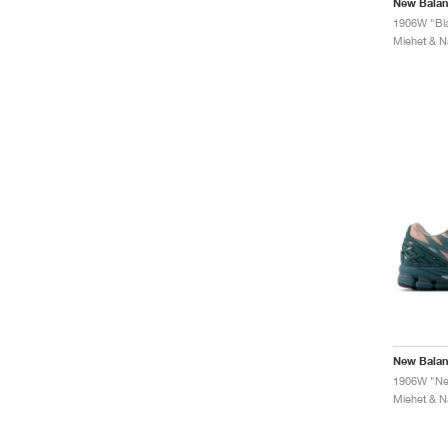
New Bala
1906W "Bl
New Bala