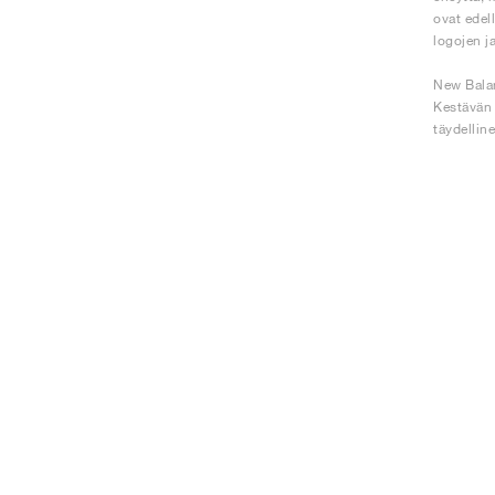
ovat edel
logojen j
New Balan
Kestävän 
täydellin