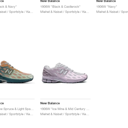
nce
New Balance
New Balance
ack & Navy"
1906W "Black & Castlerock"
1906W "Navy"
Miehet & Naiset / Sportstyle / Kengät
Miehet & Naiset / Sportstyle / Kengät
nce
New Balance
1906W "New Spruce & Light Sparrow"
1906W "Ice Wine & Mid Century Pink"
Miehet & Naiset / Sportstyle / Kengät
Miehet & Naiset / Sportstyle / Kengät