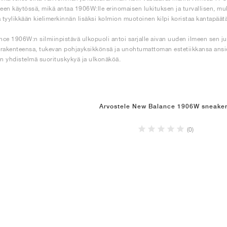
leen käytössä, mikä antaa 1906W:lle erinomaisen lukituksen ja turvallisen, 
a tyylikkään kielimerkinnän lisäksi kolmion muotoinen kilpi koristaa kantapäätä
ce 1906W:n silmiinpistävä ulkopuoli antoi sarjalle aivan uuden ilmeen sen j
rakenteensa, tukevan pohjayksikkönsä ja unohtumattoman estetiikkansa ansiost
en yhdistelmä suorituskykyä ja ulkonäköä.
Arvostele New Balance 1906W sneaker
(0)