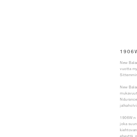
1906
New Balan
vuotta my
Sittemmin
New Bala
mukavuutt
Ndurance-
jalkaholv
1906W:n e
joka suun
kiehtovan
eheyttä, 