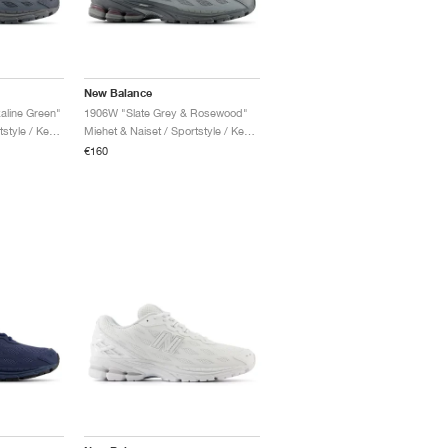
New Balance
aline Green"
1906W "Slate Grey & Rosewood"
Miehet & Naiset / Sportstyle / Kengät
Miehet & Naiset / Sportstyle / Kengät
€160