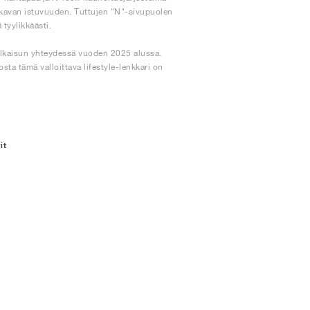
mukavan istuvuuden. Tuttujen "N"-sivupuolen
 tyylikkäästi.
ulkaisun yhteydessä vuoden 2025 alussa.
a tämä valloittava lifestyle-lenkkari on
it