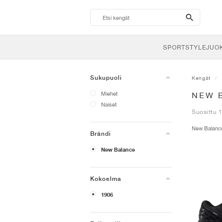
search-
btn
SPORTSTYLE
JUO
Sukupuoli
Kengät
Miehet
NEW 
Naiset
Suosittu 1
New Balan
Brändi
New Balance
Kokoelma
1906