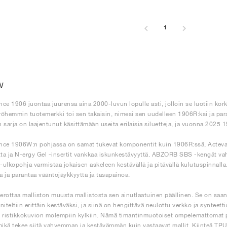
1
W
ce 1906 juontaa juurensa aina 2000-luvun lopulle asti, jolloin se luotiin ko
öhemmin tuotemerkki toi sen takaisin, nimesi sen uudelleen 1906R:ksi ja paran
 sarja on laajentunut käsittämään useita erilaisia siluetteja, ja vuonna 2025 1
nce 1906W:n pohjassa on samat tukevat komponentit kuin 1906R:ssä, Acteva
a ja N-ergy Gel -insertit vankkaa iskunkestävyyttä. ABZORB SBS -kengät vahv
ulkopohja varmistaa jokaisen askeleen kestävällä ja pitävällä kulutuspinnalla
ia ja parantaa vääntöjäykkyyttä ja tasapainoa.
rottaa malliston muusta mallistosta sen ainutlaatuinen päällinen. Se on saa
niteltiin erittäin kestäväksi, ja siinä on hengittävä neulottu verkko ja syntee
 ristikkokuvion molempiin kylkiin. Nämä timantinmuotoiset ompelemattomat pan
mikä tekee siitä vahvemman ja kestävämmän kuin vastaavat mallit. Kiinteä TP