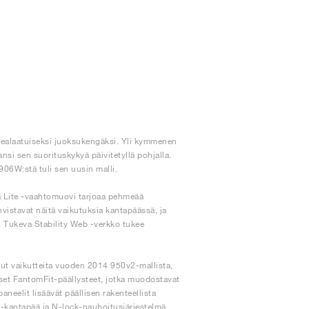
rkealaatuiseksi juoksukengäksi. Yli kymmenen
si sen suorituskykyä päivitetyllä pohjalla.
906W:stä tuli sen uusin malli.
 Lite -vaahtomuovi tarjoaa pehmeää
istavat näitä vaikutuksia kantapäässä, ja
. Tukeva Stability Web -verkko tukee
nut vaikutteita vuoden 2014 950v2-mallista,
ttiset FantomFit-päällysteet, jotka muodostavat
eelit lisäävät päällisen rakenteellista
U-kantapää ja N-lock-nauhoitusjärjestelmä