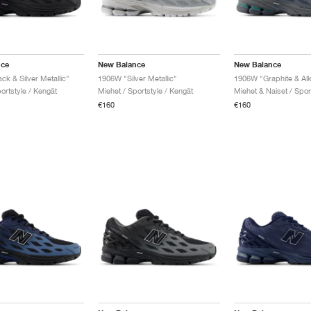
nce
New Balance
New Balance
k & Silver Metallic"
1906W "Silver Metallic"
1906W "Graphite & Alk
ortstyle / Kengät
Miehet / Sportstyle / Kengät
€160
€160