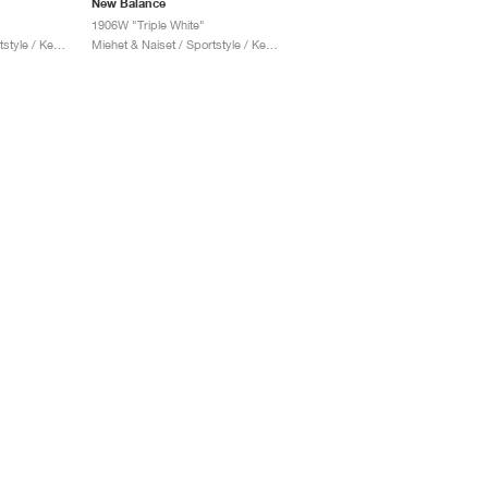
New Balance
1906W "Triple White"
Miehet & Naiset / Sportstyle / Kengät
Miehet & Naiset / Sportstyle / Kengät