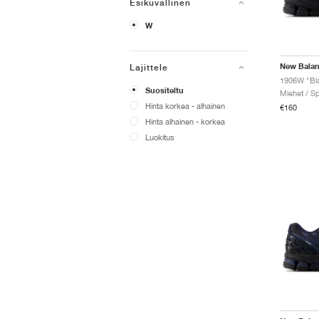
Esikuvallinen
W
New Bala
Lajittele
1906W "Blac
Suositeltu
Miehet / Sp
Hinta korkea - alhainen
€160
Hinta alhainen - korkea
Luokitus