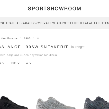
KSU
TRAIL
JALKAPALLO
KORIPALLO
HARJOITTELU
RULLALAUTAILU
TE
New Balance
1906
W
BALANCE 1906W SNEAKERIT
10 kengät
906-sarja saa uuden näyttävän lenkkarin.
ce
1906
W