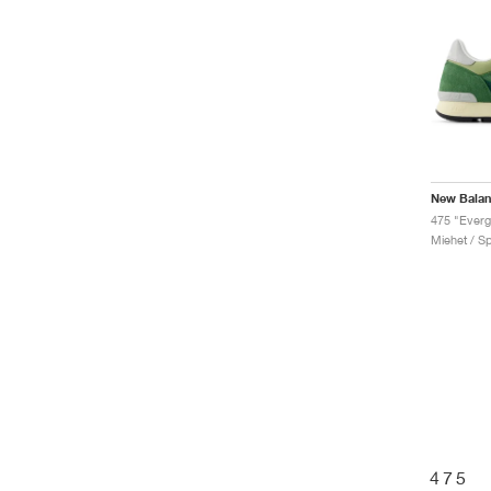
New Bala
475 "Everg
Miehet / Sp
475