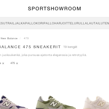
KSU
TRAIL
JALKAPALLO
KORIPALLO
HARJOITTELU
RULLALAUTAILU
TE
New Balance
475
BALANCE 475 SNEAKERIT
19 kengät
n juoksukenkä, joka pursuaa ajatonta eleganssia ja retrotyyliä.
ce
475