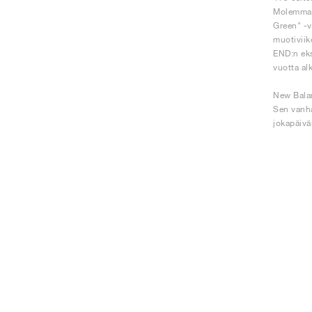
Molemmat 
Green" -v
muotiviik
END:n eks
vuotta al
New Balan
Sen vanha
jokapäivä