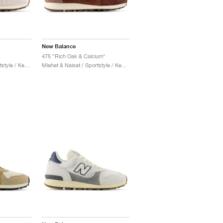
New Balance
475 "Rich Oak & Calcium"
Miehet & Naiset / Sportstyle / Kengät
Miehet & Naiset / Sportstyle / Kengät