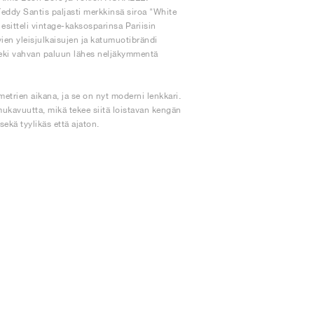
Teddy Santis paljasti merkkinsä siroa "White
esitteli vintage-kaksosparinsa Pariisin
vien yleisjulkaisujen ja katumuotibrändi
teki vahvan paluun lähes neljäkymmentä
etrien aikana, ja se on nyt moderni lenkkari.
ukavuutta, mikä tekee siitä loistavan kengän
ekä tyylikäs että ajaton.