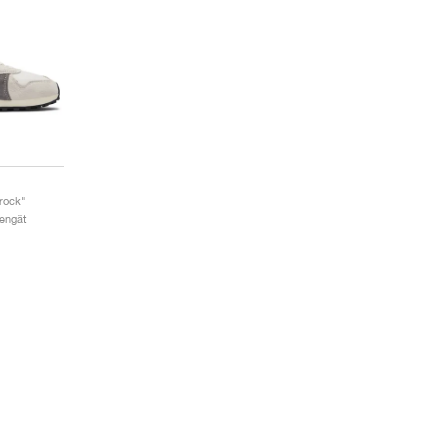
erock"
Kengät