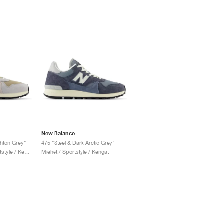
New Balance
hton Grey"
475 "Steel & Dark Arctic Grey"
Miehet & Naiset / Sportstyle / Kengät
Miehet / Sportstyle / Kengät