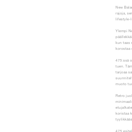
New Balan
rajoja, s
lifestyle
Ylempi Ne
päällekkä
kun taas 
korostaa 
475:ssä o
tuen. Täm
tarjoaa s
suunnitel
muoto tuo
Retro juo
minimaali
etujalkat
koristaa 
tyylikkää
475 esite