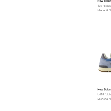
New Bala
475 "Black
New Bala