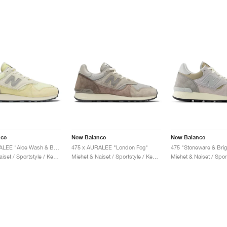
nce
New Balance
New Balance
475 x AURALEE "Aloe Wash & Beechnut"
475 x AURALEE "London Fog"
475 "Stoneware & Brig
Miehet & Naiset / Sportstyle / Kengät
Miehet & Naiset / Sportstyle / Kengät