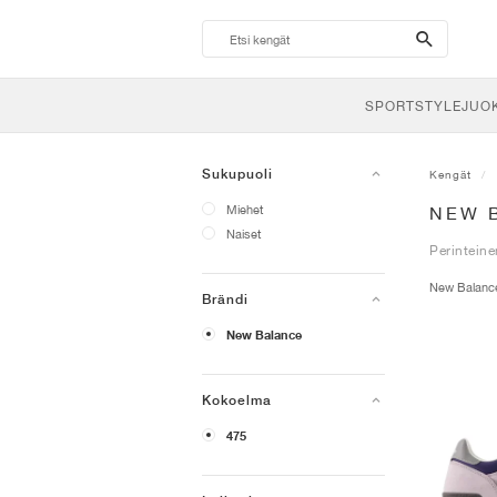
search-
btn
SPORTSTYLE
JUO
Sukupuoli
Kengät
Miehet
NEW 
Naiset
Perinteine
New Balan
Brändi
New Balance
Kokoelma
475