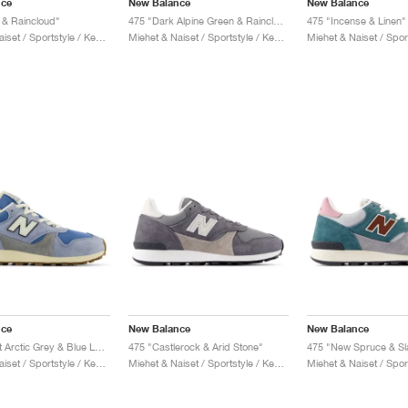
nce
New Balance
New Balance
 & Raincloud"
475 "Dark Alpine Green & Raincloud"
475 "Incense & Linen"
Miehet & Naiset / Sportstyle / Kengät
Miehet & Naiset / Sportstyle / Kengät
nce
New Balance
New Balance
U475 "Light Arctic Grey & Blue Laguna"
475 "Castlerock & Arid Stone"
475 "New Spruce & Sl
Miehet & Naiset / Sportstyle / Kengät
Miehet & Naiset / Sportstyle / Kengät