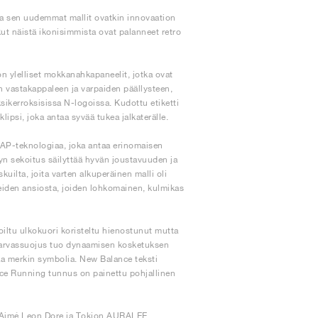
ka sen uudemmat mallit ovatkin innovaation
tkut näistä ikonisimmista ovat palanneet retro
n ylelliset mokkanahkapaneelit, jotka ovat
 vastakappaleen ja varpaiden päällysteen,
sikerroksisissa N-logoissa. Kudottu etiketti
psi, joka antaa syvää tukea jalkaterälle.
CAP-teknologiaa, joka antaa erinomaisen
n sekoitus säilyttää hyvän joustavuuden ja
uilta, joita varten alkuperäinen malli oli
eiden ansiosta, joiden lohkomainen, kulmikas
iltu ulkokuori koristeltu hienostunut mutta
 varvassuojus tuo dynaamisen kosketuksen
aa merkin symbolia. New Balance teksti
ance Running tunnus on painettu pohjallinen
n Aimé Leon Dore ja Tokion AURALEE.