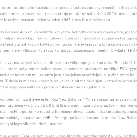
ce on tuottanut korkealaatuisia juoksusiluetteja vuosikymmeniä, mutta vaik
en arkistomalleista on tullut rakastettuja muotituotteita. Koko 2020-luvulla jo
-lenkkareina, mukaan lukien vuoden 1986 klassikko nimeltä 475.
w Balance 475 on valmistettu kevyestä, hengittävästä nailonverkosta, jossa o
in neljänneksen läpi. Sama muhkea materiaali muodostaa suojaavan kantapään
synteettistä nahkaa on käytetty kantapään kielekkeessä ja kyljissä olevissa kak
ohuen kielen yläosaa, kun taas kantapään alaosassa on merkin CR-laite: TPU-kli
n kevyt mutta kestävä kaksitiheyksinen välipohja, jossa on sekä PU- että C-
ä kiinteän polyuretaanipehmusteen ja pehmeän puristusmuotoillun EVA-tyyny
amalla erinomaista mukavuutta ja suojaa jalkaa maantiejuoksun aiheuttamilta isk
tu. Tukeva kuminen ulkopohja on vakaa ja pitävä paksujen, kestävien korvakk
ttaa saappaan kaltaisen pidon ja tukevan tunteen jalan alla.
ksu perintö määrittelee estetiikka New Balance 475, sen asiantuntevasti muoto
nen tuotemerkkejä ja sisällyttämällä premium materiaaleja. Epäsymmetrinen
erään, ja N-logot on kerrostettu luomaan rohkea tausta, joka korostaa kuuluis
kantapäätä ja hienostunut NB 475 kirjoitus kielen laastari, kun taas New Bal
ssä nyökkäys siluetti urheilu perintö.
ltiin kesällä 2024 kahden muodikkaan lifestyle-brändin toimesta: New Yorki