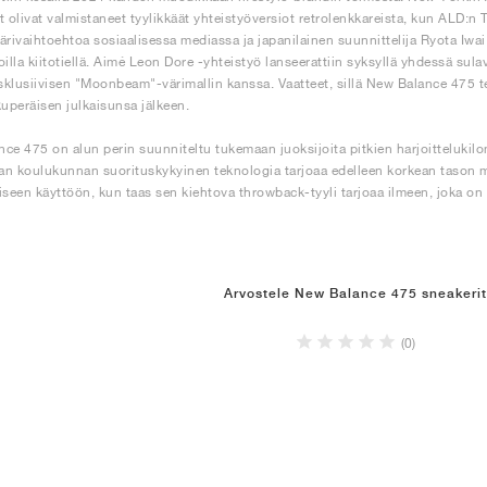
olivat valmistaneet tyylikkäät yhteistyöversiot retrolenkkareista, kun ALD:n 
ärivaihtoehtoa sosiaalisessa mediassa ja japanilainen suunnittelija Ryota Iwai 
oilla kiitotiellä. Aimé Leon Dore -yhteistyö lanseerattiin syksyllä yhdessä sula
klusiivisen "Moonbeam"-värimallin kanssa. Vaatteet, sillä New Balance 475 
kuperäisen julkaisunsa jälkeen.
ce 475 on alun perin suunniteltu tukemaan juoksijoita pitkien harjoittelukilom
n koulukunnan suorituskykyinen teknologia tarjoaa edelleen korkean tason m
iseen käyttöön, kun taas sen kiehtova throwback-tyyli tarjoaa ilmeen, joka on s
Arvostele New Balance 475 sneakerit
(0)