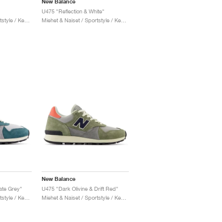
New Balance
U475 "Reflection & White"
Miehet & Naiset / Sportstyle / Kengät
Miehet & Naiset / Sportstyle / Kengät
New Balance
ate Grey"
U475 "Dark Olivine & Drift Red"
Miehet & Naiset / Sportstyle / Kengät
Miehet & Naiset / Sportstyle / Kengät