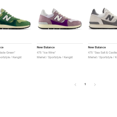
nce
New Balance
New Balance
lade Green"
475 "Ice Wine"
475 "Sea Salt & Castl
ortstyle / Kengät
Miehet / Sportstyle / Kengät
Miehet / Sportstyle / 
1