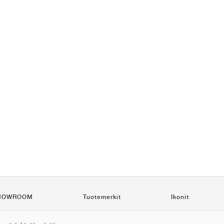
HOWROOM
Tuotemerkit
Ikonit
tä
Nike
Air Force 1