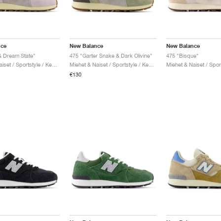
nce
New Balance
New Balance
& Dream State"
475 "Garter Snake & Dark Olivine"
475 "Bisque"
Miehet & Naiset / Sportstyle / Kengät
Miehet & Naiset / Sportstyle / Kengät
€130