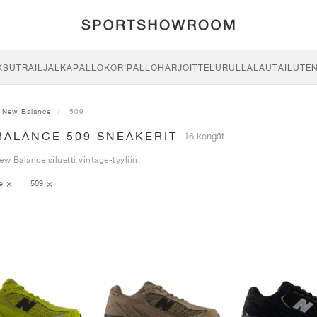
KSU
TRAIL
JALKAPALLO
KORIPALLO
HARJOITTELU
RULLALAUTAILU
TE
New Balance
509
BALANCE 509 SNEAKERIT
16 kengät
ew Balance siluetti vintage-tyyliin.
ce
509