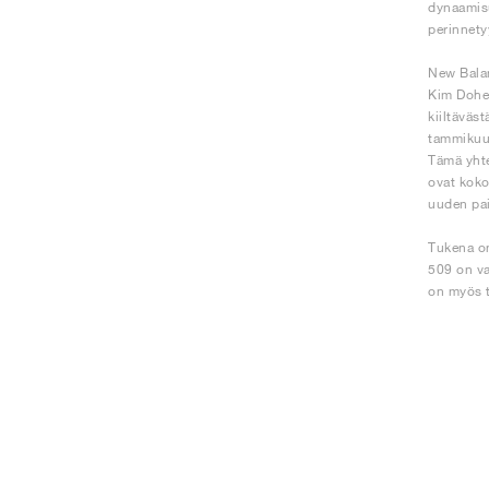
dynaamisu
perinnety
New Balan
Kim Dohee
kiiltäväs
tammikuus
Tämä yhte
ovat koko
uuden pai
Tukena on
509 on va
on myös t