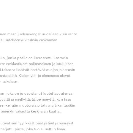
einen mesh juoksukengät uudelleen kuin rento
aisia uudelleenkuvituksia vähemmän
, jonka päälle on kerrostettu kaarevia
et verkkoalueet neljänneksen ja kauluksen
eä takaosa lisäävät kestävää suojaa jalkaterän
antapäätä. Kielen ylä- ja alaosassa olevat
n askeleen.
n, joka on jo osoittanut luotettavuutensa
yttä ja miellyttävää pehmeyttä, kun taas
vosenkengän muotoisia pitotyynyjä kantapään
ramerkki vakautta keskijalan kautta.
luovat sen tyylikkäät päällysteet ja kaarevat
arjattu pinta, joka tuo siluettiin lisää