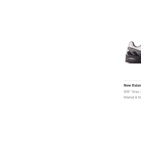
New Bala
509 "Grey 