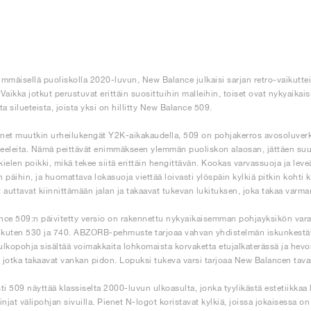
mmäisellä puoliskolla 2020-luvun, New Balance julkaisi sarjan retro-vaikutt
. Vaikka jotkut perustuvat erittäin suosittuihin malleihin, toiset ovat nykyaik
a silueteista, joista yksi on hillitty New Balance 509.
et muutkin urheilukengät Y2K-aikakaudella, 509 on pohjakerros avosoluverkko
eleita. Nämä peittävät enimmäkseen ylemmän puoliskon alaosan, jättäen suur
 kielen poikki, mikä tekee siitä erittäin hengittävän. Kookas varvassuoja ja lev
 päihin, ja huomattava lokasuoja viettää loivasti ylöspäin kylkiä pitkin kohti k
it auttavat kiinnittämään jalan ja takaavat tukevan lukituksen, joka takaa varma
ce 509:n päivitetty versio on rakennettu nykyaikaisemman pohjayksikön varaa
 kuten 530 ja 740. ABZORB-pehmuste tarjoaa vahvan yhdistelmän iskunkestävy
lkopohja sisältää voimakkaita lohkomaista korvaketta etujalkaterässä ja he
, jotka takaavat vankan pidon. Lopuksi tukeva varsi tarjoaa New Balancen tava
sti 509 näyttää klassiselta 2000-luvun ulkoasulta, jonka tyylikästä estetiikkaa 
njat välipohjan sivuilla. Pienet N-logot koristavat kylkiä, joissa jokaisessa on h