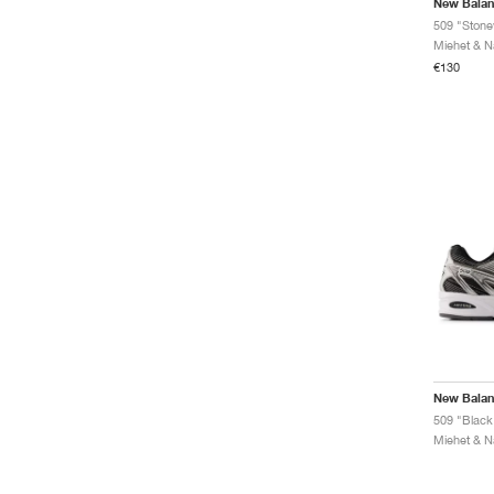
New Bala
509 "Ston
€130
New Bala
509 "Black 