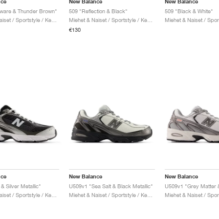
nce
New Balance
New Balance
eware & Thunder Brown"
509 "Reflection & Black"
509 "Black & White"
Miehet & Naiset / Sportstyle / Kengät
Miehet & Naiset / Sportstyle / Kengät
€130
nce
New Balance
New Balance
& Silver Metallic"
U509v1 "Sea Salt & Black Metallic"
Miehet & Naiset / Sportstyle / Kengät
Miehet & Naiset / Sportstyle / Kengät