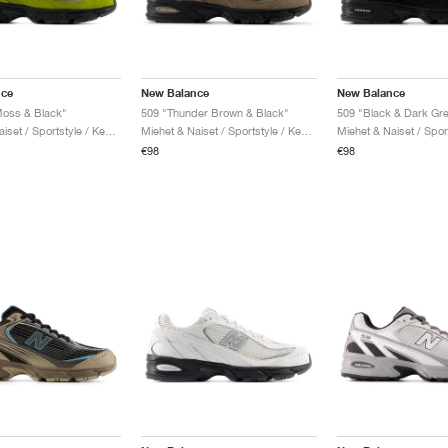
nce
New Balance
New Balance
Moss & Black"
509 "Thunder Brown & Black"
509 "Black & Dark Gr
Miehet & Naiset / Sportstyle / Kengät
Miehet & Naiset / Sportstyle / Kengät
€98
€98