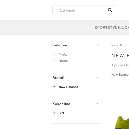
search-
btn
SPORTSTYLE
JUO
Sukupuoli
Kengät
Miehet
NEW 
Naiset
Tyylikäs N
New Balan
Brändi
New Balance
Kokoelma
509