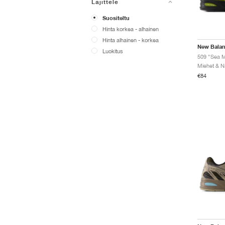
Lajittele
Suositeltu
Hinta korkea - alhainen
Hinta alhainen - korkea
New Bala
Luokitus
509 "Sea 
€84