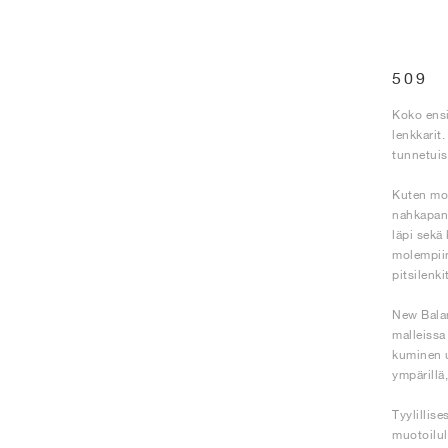
509
Koko ensi
lenkkarit
tunnetuist
Kuten mon
nahkapane
läpi sekä
molempiin
pitsilenk
New Balan
malleissa
kuminen u
ympärillä
Tyylillise
muotoiluli