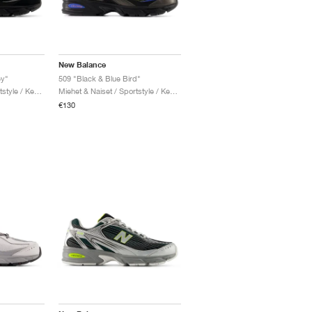
New Balance
ey"
509 "Black & Blue Bird"
Miehet & Naiset / Sportstyle / Kengät
Miehet & Naiset / Sportstyle / Kengät
€130