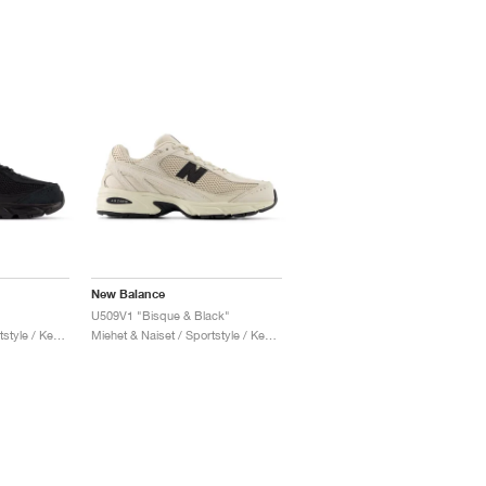
New Balance
U509V1 "Bisque & Black"
Miehet & Naiset / Sportstyle / Kengät
Miehet & Naiset / Sportstyle / Kengät