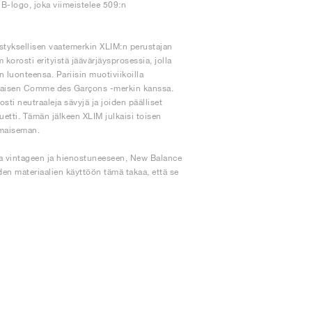
B-logo, joka viimeistelee 509:n
istyksellisen vaatemerkin XLIM:n perustajan
orosti erityistä jäävärjäysprosessia, jolla
n luonteensa. Pariisin muotiviikoilla
ilaisen Comme des Garçons -merkin kanssa.
ti neutraaleja sävyjä ja joiden päälliset
uetti. Tämän jälkeen XLIM julkaisi toisen
omaiseman.
esta vintageen ja hienostuneeseen, New Balance
den materiaalien käyttöön tämä takaa, että se