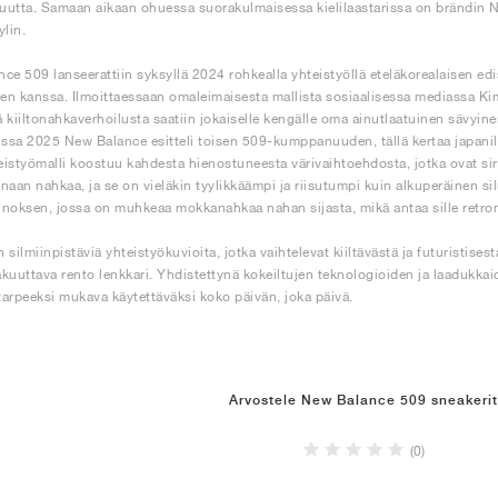
utta. Samaan aikaan ohuessa suorakulmaisessa kielilaastarissa on brändin N
ylin.
ce 509 lanseerattiin syksyllä 2024 rohkealla yhteistyöllä eteläkorealaisen ed
n kanssa. Ilmoittaessaan omaleimaisesta mallista sosiaalisessa mediassa Kim k
tä kiiltonahkaverhoilusta saatiin jokaiselle kengälle oma ainutlaatuinen sävyine
sa 2025 New Balance esitteli toisen 509-kumppanuuden, tällä kertaa japan
istyömalli koostuu kahdesta hienostuneesta värivaihtoehdosta, jotka ovat siros
naan nahkaa, ja se on vieläkin tyylikkäämpi ja riisutumpi kuin alkuperäinen sil
noksen, jossa on muhkeaa mokkanahkaa nahan sijasta, mikä antaa sille retr
 silmiinpistäviä yhteistyökuvioita, jotka vaihtelevat kiiltävästä ja futuristis
kuuttava rento lenkkari. Yhdistettynä kokeiltujen teknologioiden ja laadukkai
arpeeksi mukava käytettäväksi koko päivän, joka päivä.
Arvostele New Balance 509 sneakerit
(0)