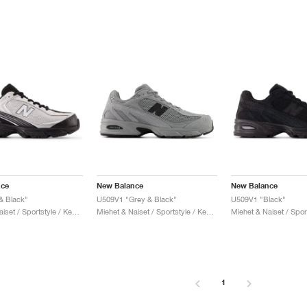
nce
New Balance
New Balance
& Black"
U509V1 "Grey & Black"
U509V1 "Black"
Miehet & Naiset / Sportstyle / Kengät
Miehet & Naiset / Sportstyle / Kengät
1