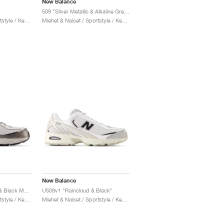
New Balance
509 "Silver Metallic & Alkaline Green"
Miehet & Naiset / Sportstyle / Kengät
Miehet & Naiset / Sportstyle / Kengät
New Balance
U509v1 "Grey Matter & Black Metallic"
U509v1 "Raincloud & Black"
Miehet & Naiset / Sportstyle / Kengät
Miehet & Naiset / Sportstyle / Kengät