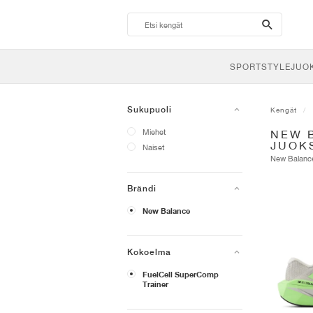
search-
btn
SPORTSTYLE
JUO
Sukupuoli
Kengät
Miehet
NEW 
JUOK
Naiset
New Balan
Brändi
New Balance
Kokoelma
FuelCell SuperComp
Trainer