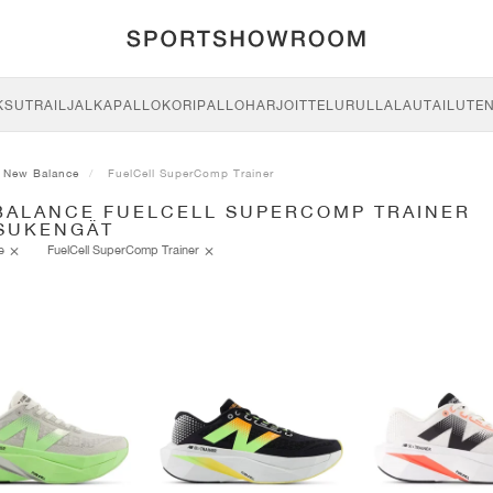
KSU
TRAIL
JALKAPALLO
KORIPALLO
HARJOITTELU
RULLALAUTAILU
TE
New Balance
FuelCell SuperComp Trainer
BALANCE FUELCELL SUPERCOMP TRAINER
SUKENGÄT
ce
FuelCell SuperComp Trainer