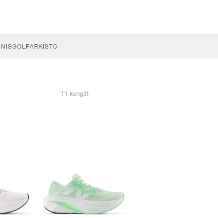
NNIS
GOLF
ARKISTO
11 kengät