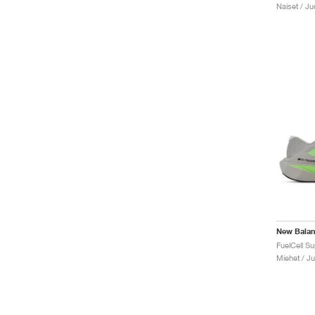
Naiset / J
New Bala
Miehet / J