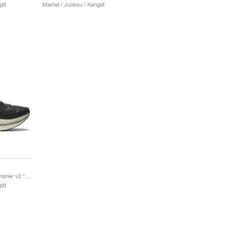
gät
Miehet / Juoksu / Kengät
FuelCell SuperComp Trainer v2 "Black & Thirty Watt"
gät