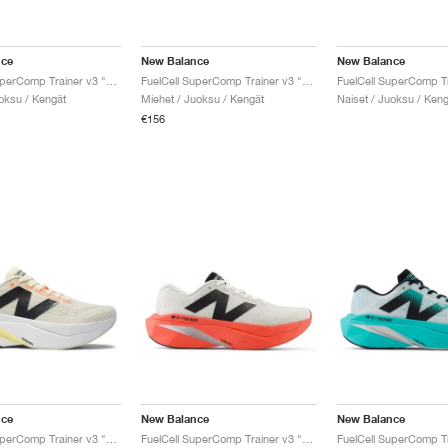
nce
New Balance
New Balance
FuelCell SuperComp Trainer v3 "Mint Flash & Grey Matter"
FuelCell SuperComp Trainer v3 "Black & Bleached Lime Glo"
uoksu / Kengät
Miehet / Juoksu / Kengät
Naiset / Juoksu / Keng
€156
nce
New Balance
New Balance
FuelCell SuperComp Trainer v3 "Angora & Hot Mango"
FuelCell SuperComp Trainer v3 "Urgent Red & Sea Salt"