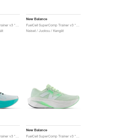
New Balance
FuelCell SuperComp Trainer v3 "Sea Salt & Urgent Red"
FuelCell SuperComp Trainer v3 "Melon Water"
ät
Naiset / Juoksu / Kengät
New Balance
FuelCell SuperComp Trainer v3 "White & Cyber Jade"
FuelCell SuperComp Trainer v3 "Melon Water"