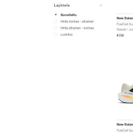
Lajittele
Suositeltu
New Bala
Hinta korkea - alhainen
Hinta alhainen - korkea
Naiset / J
Luokitus
€156
New Bala