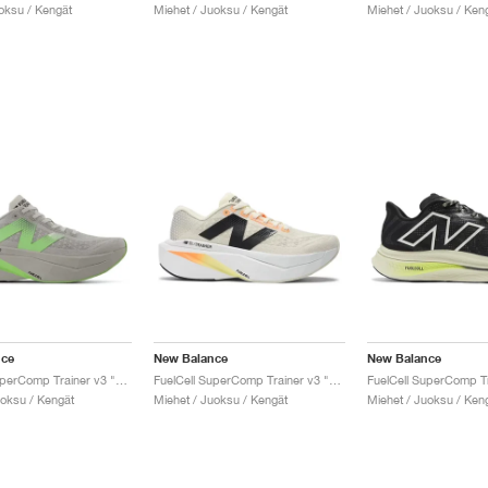
uoksu / Kengät
Miehet / Juoksu / Kengät
Miehet / Juoksu / Ken
nce
New Balance
New Balance
FuelCell SuperComp Trainer v3 "Clay Ash"
FuelCell SuperComp Trainer v3 "Angora & Hot Mango"
uoksu / Kengät
Miehet / Juoksu / Kengät
Miehet / Juoksu / Ken