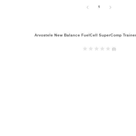
1
Arvostele New Balance FuelCell SuperComp Traine
(0)