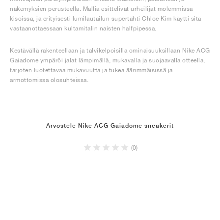
näkemyksien perusteella. Mallia esittelivät urheilijat molemmissa
kisoissa, ja erityisesti lumilautailun supertähti Chloe Kim käytti sitä
vastaanottaessaan kultamitalin naisten halfpipessa.
Kestävällä rakenteellaan ja talvikelpoisilla ominaisuuksillaan Nike ACG
Gaiadome ympäröi jalat lämpimällä, mukavalla ja suojaavalla otteella,
tarjoten luotettavaa mukavuutta ja tukea äärimmäisissä ja
armottomissa olosuhteissa.
Arvostele Nike ACG Gaiadome sneakerit
(0)