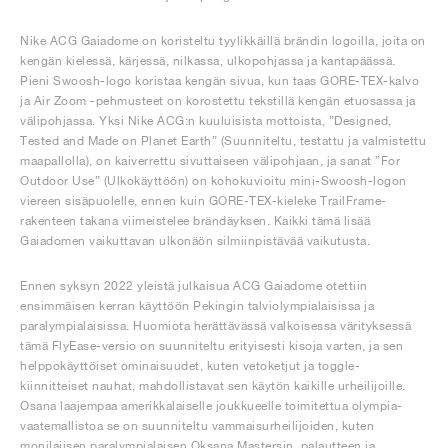
Nike ACG Gaiadome on koristeltu tyylikkäillä brändin logoilla, joita on
kengän kielessä, kärjessä, nilkassa, ulkopohjassa ja kantapäässä.
Pieni Swoosh-logo koristaa kengän sivua, kun taas GORE-TEX-kalvo
ja Air Zoom -pehmusteet on korostettu tekstillä kengän etuosassa ja
välipohjassa. Yksi Nike ACG:n kuuluisista mottoista, ”Designed,
Tested and Made on Planet Earth” (Suunniteltu, testattu ja valmistettu
maapallolla), on kaiverrettu sivuttaiseen välipohjaan, ja sanat ”For
Outdoor Use” (Ulkokäyttöön) on kohokuvioitu mini-Swoosh-logon
viereen sisäpuolelle, ennen kuin GORE-TEX-kieleke TrailFrame-
rakenteen takana viimeistelee brändäyksen. Kaikki tämä lisää
Gaiadomen vaikuttavan ulkonäön silmiinpistävää vaikutusta.
Ennen syksyn 2022 yleistä julkaisua ACG Gaiadome otettiin
ensimmäisen kerran käyttöön Pekingin talviolympialaisissa ja
paralympialaisissa. Huomiota herättävässä valkoisessa värityksessä
tämä FlyEase-versio on suunniteltu erityisesti kisoja varten, ja sen
helppokäyttöiset ominaisuudet, kuten vetoketjut ja toggle-
kiinnitteiset nauhat, mahdollistavat sen käytön kaikille urheilijoille.
Osana laajempaa amerikkalaiselle joukkueelle toimitettua olympia-
vaatemallistoa se on suunniteltu vammaisurheilijoiden, kuten
monilajisen paralympialaisen Oksana Mastersin, palautteen ja