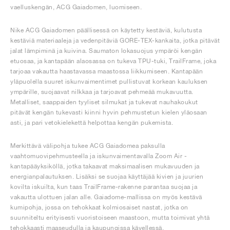
FIELD GENERAL
CRAZE
ADIRACER
MULE
471
GEL-CUMULUS 16
G.T. CUT
FORCE 58
TEKKIRA CUP
508
JORDAN
vaelluskengän, ACG Gaiadomen, luomiseen.
KILLSHOT 2
MOTO 2K
ITALIA
LEGACY 312
ALLERDALE
G.T. FUTURE
PS8
ALOHA SUPER
600
Nike ACG Gaiadomen päällisessä on käytetty kestäviä, kulutusta
kestäviä materiaaleja ja vedenpitäviä GORE-TEX-kankaita, jotka pitävät
jalat lämpiminä ja kuivina. Saumaton lokasuojus ympäröi kengän
TOTAL 90
PHENOMENA
FORUM
JUMPMAN JACK
2000
VERTEBRAE
808
etuosaa, ja kantapään alaosassa on tukeva TPU-tuki, TrailFrame, joka
tarjoaa vakautta haastavassa maastossa liikkumiseen. Kantapään
yläpuolella suuret iskunvaimentimet pullistuvat korkean kauluksen
AVA ROVER
1000
HAMBURG
204L
AIR MAX 95
933
ympärille, suojaavat nilkkaa ja tarjoavat pehmeää mukavuutta.
Metalliset, saappaiden tyyliset silmukat ja tukevat nauhakoukut
pitävät kengän tukevasti kiinni hyvin pehmustetun kielen yläosaan
MIND
860V2
asti, ja pari vetokielekettä helpottaa kengän pukemista.
AIR RIFT
Merkittävä välipohja tukee ACG Gaiadomea paksulla
vaahtomuovipehmusteella ja iskunvaimentavalla Zoom Air -
kantapääyksiköllä, jotka takaavat maksimaalisen mukavuuden ja
energianpalautuksen. Lisäksi se suojaa käyttäjää kivien ja juurien
kovilta iskuilta, kun taas TrailFrame-rakenne parantaa suojaa ja
vakautta ulottuen jalan alle. Gaiadome-mallissa on myös kestävä
kumipohja, jossa on tehokkaat kolmiosaiset nastat, jotka on
suunniteltu erityisesti vuoristoiseen maastoon, mutta toimivat yhtä
tehokkaasti maaseudulla ja kaupungissa kävellessä.