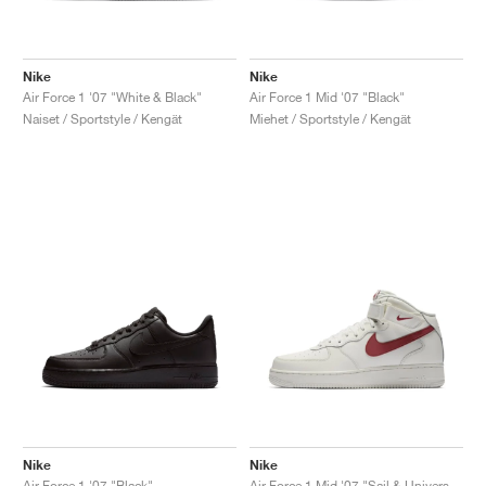
Nike
Nike
Air Force 1 '07 "White & Black"
Air Force 1 Mid '07 "Black"
Naiset / Sportstyle / Kengät
Miehet / Sportstyle / Kengät
Nike
Nike
Air Force 1 '07 "Black"
Air Force 1 Mid '07 "Sail & University Red"