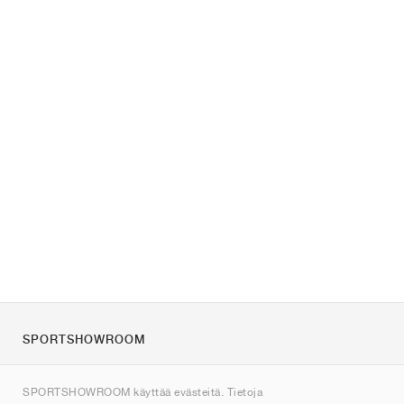
SPORTSHOWROOM
Tietoa meistä
SPORTSHOWROOM käyttää evästeitä. Tietoja
Ota yhteyttä