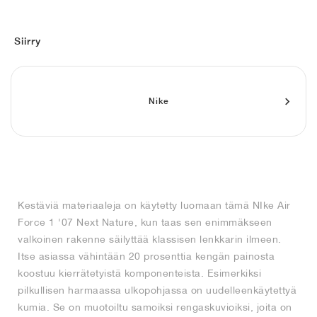
FIELD GENERAL
CRAZE
ADIRACER
MULE
471
GEL-CUMULUS 16
G.T. CUT
FORCE 58
TEKKIRA CUP
508
JORDAN
KILLSHOT 2
MOTO 2K
ITALIA
LEGACY 312
ALLERDALE
G.T. FUTURE
PS8
ALOHA SUPER
600
Siirry
TOTAL 90
PHENOMENA
FORUM
JUMPMAN JACK
2000
VERTEBRAE
808
Nike
AVA ROVER
1000
HAMBURG
204L
AIR MAX 95
933
MIND
860V2
AIR RIFT
Kestäviä materiaaleja on käytetty luomaan tämä NIke Air
Force 1 '07 Next Nature, kun taas sen enimmäkseen
valkoinen rakenne säilyttää klassisen lenkkarin ilmeen.
Itse asiassa vähintään 20 prosenttia kengän painosta
koostuu kierrätetyistä komponenteista. Esimerkiksi
pilkullisen harmaassa ulkopohjassa on uudelleenkäytettyä
kumia. Se on muotoiltu samoiksi rengaskuvioiksi, joita on