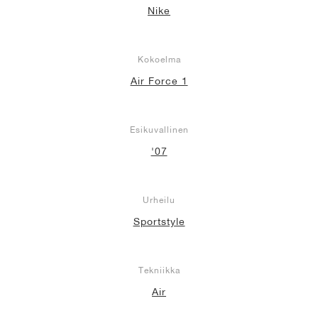
Nike
Kokoelma
Air Force 1
Esikuvallinen
'07
Urheilu
Sportstyle
Tekniikka
Air