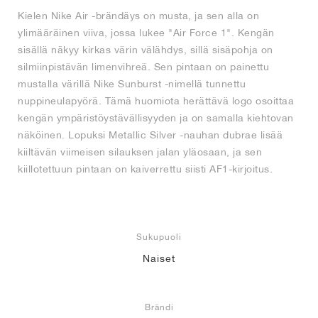
Kielen Nike Air -brändäys on musta, ja sen alla on
ylimääräinen viiva, jossa lukee "Air Force 1". Kengän
sisällä näkyy kirkas värin välähdys, sillä sisäpohja on
silmiinpistävän limenvihreä. Sen pintaan on painettu
mustalla värillä Nike Sunburst -nimellä tunnettu
nuppineulapyörä. Tämä huomiota herättävä logo osoittaa
kengän ympäristöystävällisyyden ja on samalla kiehtovan
näköinen. Lopuksi Metallic Silver -nauhan dubrae lisää
kiiltävän viimeisen silauksen jalan yläosaan, ja sen
kiillotettuun pintaan on kaiverrettu siisti AF1-kirjoitus.
Sukupuoli
Naiset
Brändi