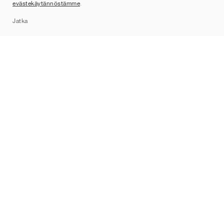
evästekäytännöstämme
.
Sitemap
Jatka
Tuotemerkit
Nike
Jordan
adidas
New Balance
ASICS
PUMA
Converse
Vans
Hoka
Salomon
On
Saucony