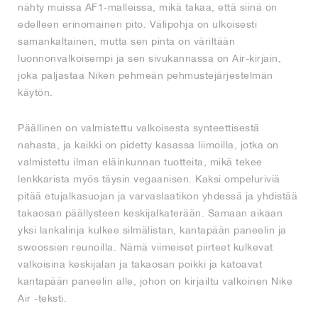
nähty muissa AF1-malleissa, mikä takaa, että siinä on
edelleen erinomainen pito. Välipohja on ulkoisesti
samankaltainen, mutta sen pinta on väriltään
luonnonvalkoisempi ja sen sivukannassa on Air-kirjain,
joka paljastaa Niken pehmeän pehmustejärjestelmän
käytön.
Päällinen on valmistettu valkoisesta synteettisestä
nahasta, ja kaikki on pidetty kasassa liimoilla, jotka on
valmistettu ilman eläinkunnan tuotteita, mikä tekee
lenkkarista myös täysin vegaanisen. Kaksi ompeluriviä
pitää etujalkasuojan ja varvaslaatikon yhdessä ja yhdistää
takaosan päällysteen keskijalkaterään. Samaan aikaan
yksi lankalinja kulkee silmälistan, kantapään paneelin ja
swoossien reunoilla. Nämä viimeiset piirteet kulkevat
valkoisina keskijalan ja takaosan poikki ja katoavat
kantapään paneelin alle, johon on kirjailtu valkoinen Nike
Air -teksti.