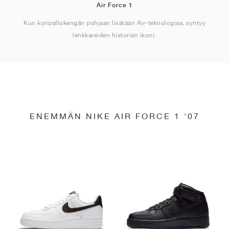
Air Force 1
Kun koripallokengän pohjaan lisätään Air-teknologiaa, syntyy
lenkkareiden historian ikoni.
ENEMMÄN NIKE AIR FORCE 1 '07