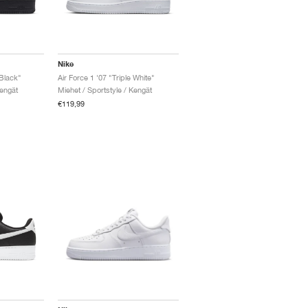
Nike
 Black"
Air Force 1 '07 "Triple White"
Kengät
Miehet / Sportstyle / Kengät
€119,99