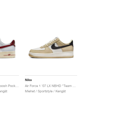
Nike
Air Force 1 '07 SE "Swoosh Pocket"
Air Force 1 '07 LX NBHD "Team Gold"
engät
Miehet / Sportstyle / Kengät