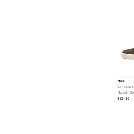
Nike
Naiset / Sp
€124,95