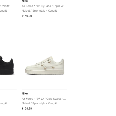
Nike
 & White"
Air Force 1 '07 FlyEase "Triple White"
Kengät
Naiset / Sportstyle / Kengät
€119,99
Nike
"
Air Force 1 '07 LX "Gold Swooshes"
Kengät
Naiset / Sportstyle / Kengät
€129,99