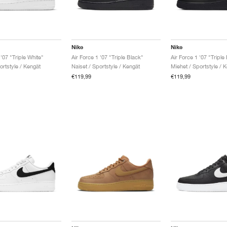
Nike
Nike
 '07 "Triple White"
Air Force 1 '07 "Triple Black"
Air Force 1 '07 "Triple
ortstyle / Kengät
Naiset / Sportstyle / Kengät
Miehet / Sportstyle / 
€119,99
€119,99