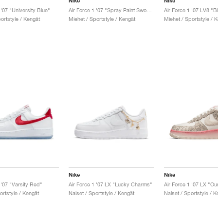
Nike
Nike
 '07 "University Blue"
Air Force 1 '07 "Spray Paint Swoosh"
ortstyle / Kengät
Miehet / Sportstyle / Kengät
Miehet / Sportstyle / 
Nike
Nike
 '07 "Varsity Red"
Air Force 1 '07 LX "Lucky Charms"
Air Force 1 '07 LX "Ou
ortstyle / Kengät
Naiset / Sportstyle / Kengät
Naiset / Sportstyle / K