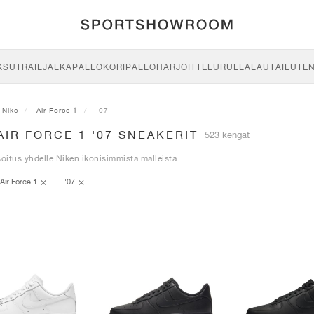
KSU
TRAIL
JALKAPALLO
KORIPALLO
HARJOITTELU
RULLALAUTAILU
TE
Nike
Air Force 1
'07
AIR FORCE 1 '07 SNEAKERIT
523 kengät
itus yhdelle Niken ikonisimmista malleista.
Air Force 1
'07