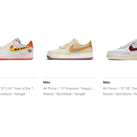
Nike
Nike
Air Force 1 '07 LV8 "Year of the Tiger"
Air Force 1 '07 Premium "Happy Pineapple"
ortstyle / Kengät
Miehet / Sportstyle / Kengät
Naiset / Sportstyle / K