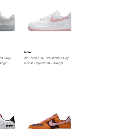
Nike
olf Grey"
Air Force 1 '07 "Valentine's Day"
Kengät
Naiset / Sportstyle / Kengät