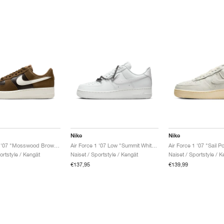
Nike
Nike
Air Force 1 '07 "Mosswood Brown & Sail"
Air Force 1 '07 Low "Summit White & Metallic Silver"
Air Force 1 '07 "Sail P
ortstyle / Kengät
Naiset / Sportstyle / Kengät
Naiset / Sportstyle / K
€137,95
€139,99