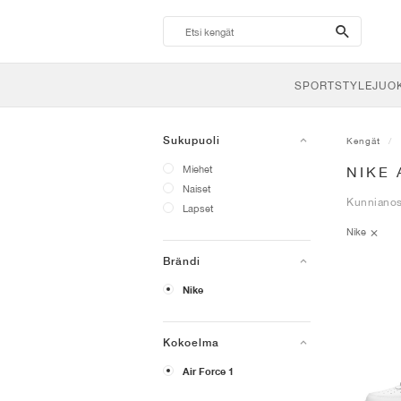
search-
btn
SPORTSTYLE
JUO
Sukupuoli
Kengät
Miehet
NIKE 
Naiset
Kunnianoso
Lapset
Nike
Brändi
Nike
Kokoelma
Air Force 1