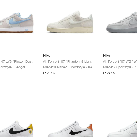
Nike
Nike
Air Force 1 '07 LV8 "Photon Dust & Psychic Blue"
Air Force 1 '07 "Phantom & Light Bone"
Air Force 1 '07 WB "W
ortstyle / Kengät
Miehet & Naiset / Sportstyle / Kengät
Miehet / Sportstyle / 
€129,95
€124,95