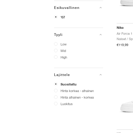
Esikuvallinen
'07
Nike
Air Force 1
Tyyli
Naiset / Sp
Low
€119,99
Mid
High
Lajittele
Suositeltu
Hinta korkea - alhainen
Hinta alhainen - korkea
Luokitus