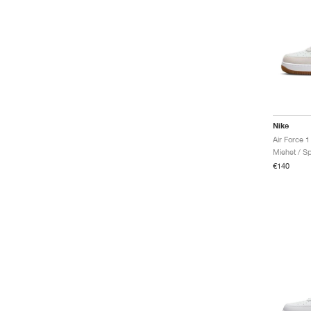
Nike
Miehet / Sp
€140