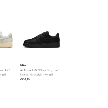
Nike
ony Hair"
Air Force 1 '07 "Black Pony Hair"
engät
Naiset / Sportstyle / Kengät
€139,99