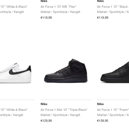
Nike
Nike
 '07 "White & Black"
Air Force 1 '07 WB "Flax"
Air Force 1 '07 "Black
ortstyle / Kengät
Miehet / Sportstyle / Kengät
Miehet / Sportstyle / 
€119,99
€119,99
Nike
Nike
 '07 "White & Black"
Air Force 1 Mid '07 "Triple Black"
Air Force 1 '07 "Fresh
ortstyle / Kengät
Miehet / Sportstyle / Kengät
Miehet / Sportstyle / 
€129,99
€139,95