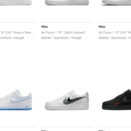
Nike
Nike
Air Force 1 '07 LV8 "Have a Nike Day"
Air Force 1 '07 "Glitch Swoosh"
ortstyle / Kengät
Miehet / Sportstyle / Kengät
Miehet / Sportstyle / 