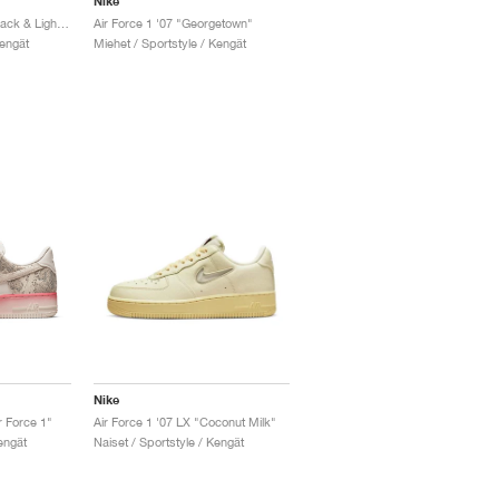
Nike
Air Force 1 '07 LV8 "Black & Light Crimson"
Air Force 1 '07 "Georgetown"
Kengät
Miehet / Sportstyle / Kengät
Nike
r Force 1"
Air Force 1 '07 LX "Coconut Milk"
engät
Naiset / Sportstyle / Kengät