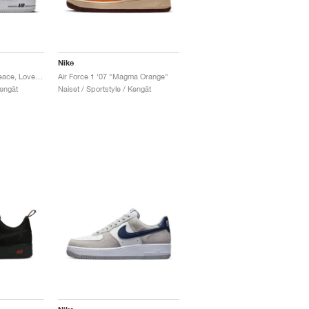
Nike
Air Force 1 '07 LV8 "Peace, Love, Swoosh"
Air Force 1 '07 "Magma Orange"
Kengät
Naiset / Sportstyle / Kengät