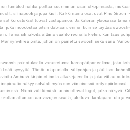
inen tumbled-nahka peittää suurimman osan ulkopinnasta, mukaan 
neelit, silmäpuoli ja jopa kieli. Kaikki nämä osat ovat Pine Green 
väriset korostukset tuovat vastapainoa. Jalkaterän yläosassa tämä
ta, joka muodostaa pitsin dubraan, ennen kuin se täyttää swoosh-
in. Tämä silmukoita alttiina vaahto reunalla kielen, kun taas pohjal
n Männynvihreä pinta, johon on painettu swoosh sekä sana "Ambush" 
en swoosh-painatuksella varustetussa kantapääpaneelissa, joka k
ä lisää syvyyttä. Tämän alapuolella, välipohjan ja päällisen kohda
vioitu Ambush-kirjaimet isolla alkukirjaimella ja joka viittaa autot
inspiraatio näkyy selvästi myös sen viimeisessä erityispiirteessä - 
einissä. Nämä välittömästi tunnistettavat logot, jotka näkyvät Cit
erottamattomien ääriviivojen sisällä, ulottuvat kantapään ohi ja vi