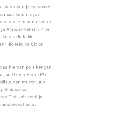
lukien etu- ja takaosan
-värisiä, kuten myös
 vaaleankeltainen erottuu
 ja Ambush-tekstin Pine
linen alla leikkii
liioitelluilla Citron
ohoaa hieman pois kengän
lla, on Green Pine TPU-
eollisuuden muotoiluun.
pitkulaisissa
ron Tint -värisenä ja
imeistelevät asiat