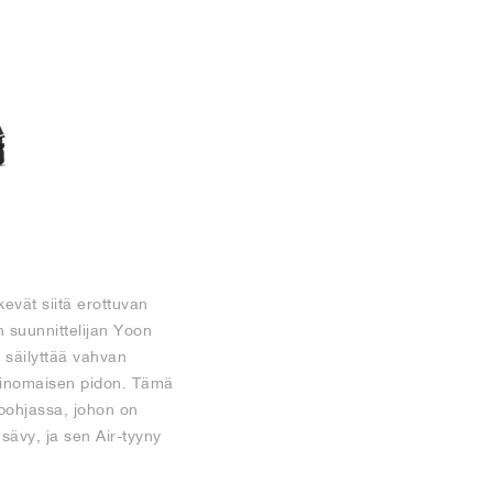
evät siitä erottuvan
 suunnittelijan Yoon
e säilyttää vahvan
erinomaisen pidon. Tämä
ipohjassa, johon on
sävy, ja sen Air-tyyny