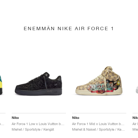
ENEMMÄN NIKE AIR FORCE 1
Nike
Nike
Nik
Air Force 1 Low x Louis Vuitton by Virgil Abloh "Black & Metallic Silver"
Air Force 1 Low x Louis Vuitton by Virgil Abloh "Black & Anthracite"
Air Force 1 Mid x Louis Vuitton by Virgil Abloh "Graffiti"
Miehet / Sportstyle / Kengät
Miehet & Naiset / Sportstyle / Kengät