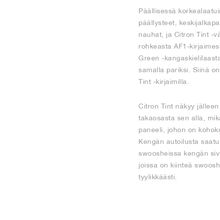
Päällisessä korkealaatu
päällysteet, keskijalkapa
nauhat, ja Citron Tint -
rohkeasta AF1-kirjaimes
Green -kangaskielilaastar
samalla pariksi. Siinä o
Tint -kirjaimilla.
Citron Tint näkyy jälle
takaosasta sen alla, mik
paneeli, johon on kohoku
Kengän autoilusta saatu 
swoosheissa kengän sivus
joissa on kiinteä swoosh 
tyylikkäästi.