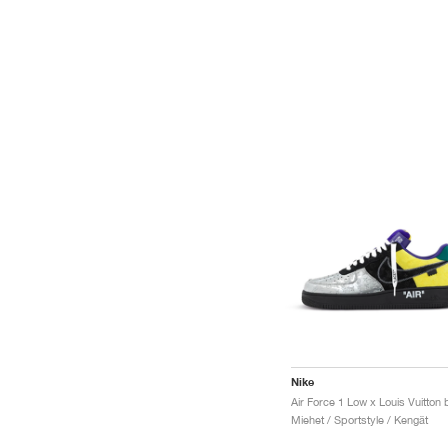
Nike
Miehet / Sportstyle / Kengät