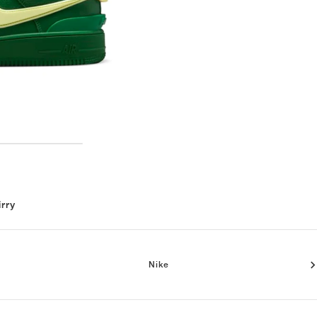
irry
Nike