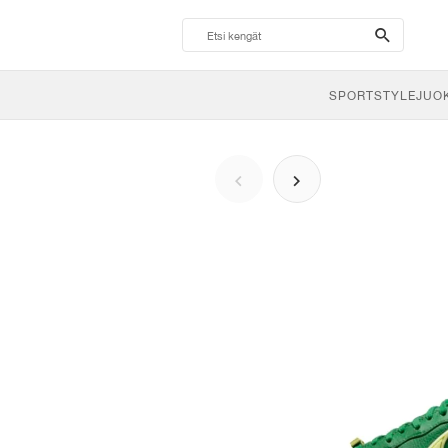
search-
btn
SPORTSTYLE
JUO