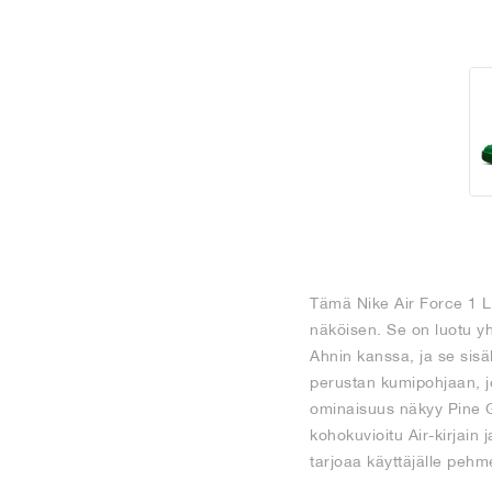
Tämä Nike Air Force 1 Lo
näköisen. Se on luotu y
Ahnin kanssa, ja se sisäl
perustan kumipohjaan, j
ominaisuus näkyy Pine Gr
kohokuvioitu Air-kirjain
tarjoaa käyttäjälle peh