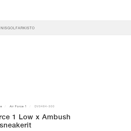
NNIS
GOLF
ARKISTO
ke
Air Force 1
DV3464-300
orce 1 Low x Ambush
sneakerit