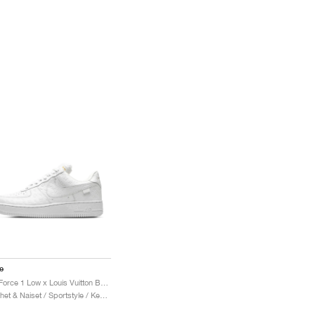
e
Air Force 1 Low x Louis Vuitton By Virgil Abloh "Triple White"
Miehet & Naiset / Sportstyle / Kengät