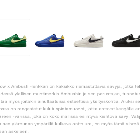
w x Ambush -lenkkari on kaksikko riemastuttavia sävyjä, jotka tek
hdessä ylellisen muotimerkin Ambushin ja sen perustajan, tunnetun
tää myös joitakin ainutlaatuisia esteettisiä yksityiskohtia. Aluksi s
ossa on rengastetut kulutuspintamuodot, jotka antavat kengälle 
een -värissä, joka on koko mallissa esiintyvä kiehtova sävy. Väl
 ja sen yläreunan ympärillä kulkeva ontto ura, on myös tämä vihreä 
meän askeleen.