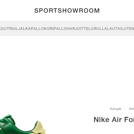
KSU
TRAIL
JALKAPALLO
KORIPALLO
HARJOITTELU
RULLALAUTAILU
TE
Kengät
Ni
Nike Air F