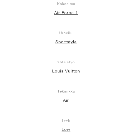
Kokoelma
Air Force 1
Urheilu
Sportstyle
Yhteistyö
Louis Vuitton
Tekniikka
Air
Tyyli
Low