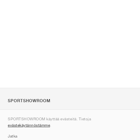
SPORTSHOWROOM
Tietoa meistä
SPORTSHOWROOM käyttää evästeitä. Tietoja
Ota yhteyttä
evästekäytännöstämme
.
Sitemap
Jatka