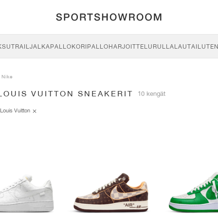
KSU
TRAIL
JALKAPALLO
KORIPALLO
HARJOITTELU
RULLALAUTAILU
TE
Nike
LOUIS VUITTON SNEAKERIT
10 kengät
Louis Vuitton