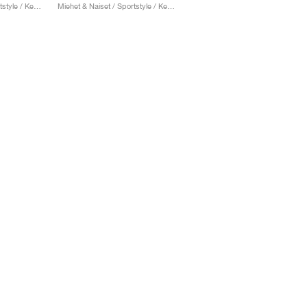
Miehet & Naiset / Sportstyle / Kengät
Miehet & Naiset / Sportstyle / Kengät