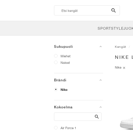
search-
btn
SPORTSTYLE
JUO
Sukupuoli
Kengät
Miehet
NIKE 
Naiset
Nike
Brändi
Nike
Kokoelma
Search
Air Force 1