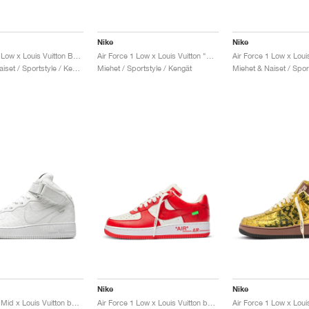
Nike
Nike
Air Force 1 Low x Louis Vuitton By Virgil Abloh "Triple White"
Air Force 1 Low x Louis Vuitton "Monogram Brown & Damier Azur"
Miehet & Naiset / Sportstyle / Kengät
Miehet / Sportstyle / Kengät
Nike
Nike
Air Force 1 Mid x Louis Vuitton by Virgil Abloh "Triple White"
Air Force 1 Low x Louis Vuitton by Virgil Abloh "Red"