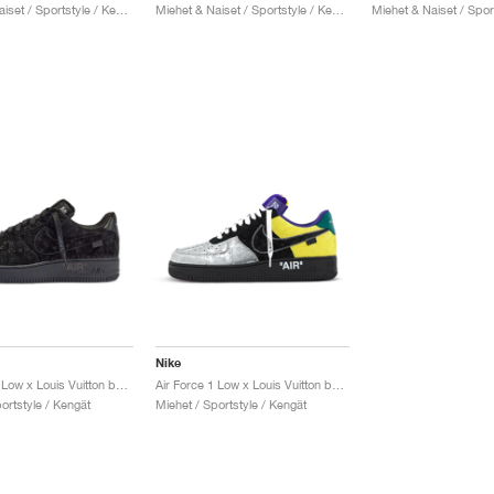
Miehet & Naiset / Sportstyle / Kengät
Miehet & Naiset / Sportstyle / Kengät
Nike
Air Force 1 Low x Louis Vuitton by Virgil Abloh "Black & Anthracite"
Air Force 1 Low x Louis Vuitton by Virgil Abloh "Black & Metallic Silver"
ortstyle / Kengät
Miehet / Sportstyle / Kengät