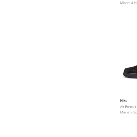
Nike
Miehet / Sp