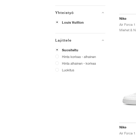
Yhteistyö
Nike
Louis Vuitton
Lajittele
Suositeltu
Hinta korkea - alhainen
Hinta alhainen - korkea
Luokitus
Nike