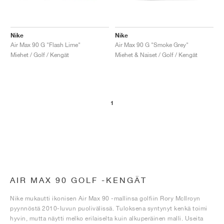
Nike
Nike
Air Max 90 G "Flash Lime"
Air Max 90 G "Smoke Grey"
Miehet / Golf / Kengät
Miehet & Naiset / Golf / Kengät
1
AIR MAX 90 GOLF -KENGÄT
Nike mukautti ikonisen Air Max 90 -mallinsa golfiin Rory McIlroyn
pyynnöstä 2010-luvun puolivälissä. Tuloksena syntynyt kenkä toimi
hyvin, mutta näytti melko erilaiselta kuin alkuperäinen malli. Useita