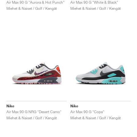
FIELD GENERAL
CRAZE
ADIRACER
MULE
471
GEL-CUMULUS 16
G.T. CUT
FORCE 58
TEKKIRA CUP
508
JORDAN
Air Max 90 G "Aurora & Hot Punch"
Air Max 90 G "White & Black"
Miehet & Naiset / Golf / Kengät
Miehet & Naiset / Golf / Kengät
KILLSHOT 2
MOTO 2K
ITALIA
LEGACY 312
ALLERDALE
G.T. FUTURE
PS8
ALOHA SUPER
600
TOTAL 90
PHENOMENA
FORUM
JUMPMAN JACK
2000
VERTEBRAE
808
AVA ROVER
1000
HAMBURG
204L
AIR MAX 95
933
MIND
860V2
AIR RIFT
Nike
Nike
Air Max 90 G NRG "Desert Camo"
Air Max 90 G "Copa"
Miehet & Naiset / Golf / Kengät
Miehet & Naiset / Golf / Kengät