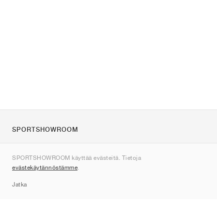
SPORTSHOWROOM
Tietoa meistä
SPORTSHOWROOM käyttää evästeitä. Tietoja
Ota yhteyttä
evästekäytännöstämme
.
Sitemap
Jatka
Tuotemerkit