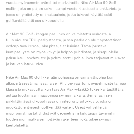
vuosia myöhemmin brändi toi markkinoille Nike Air Max 90 Golf -
mallin, joka on paljon uskollisempi versio klassisesta lenkkarista ja
jossa on yhdistetty ominaisuuksia, jotka tukevat käyttöä sekä
golfkentällä että sen ulkopuolella.
Air Max 90 Golf -kengän päällinen on valmistettu verkosta ja
fuusioidusta TPU-päällysteestä, ja sen päällä on ohut synteettinen
vedenpitävä kerros, joka pitää jalat kuivina. Tämä joustava
kumipäällyste on myös kevyt ja helppo puhdistaa, ja sisäpuolella
paksu kauluspehmuste ja pehmustettu pohjallinen tarjoavat mukavan
ja istuvan istuvuuden.
Nike Air Max 90 Golf -kengän pohjassa on sama välipohja kuin
alkuperäisessä mallissa, ja sen Phylon-vaahtomuovipehmuste tarjoaa
klassista mukavuutta, kun taas Air Max -yksikkö tukee kantapäätä ja
auttaa tuottamaan maavoimaa swingin aikana. Sen sijaan sen
piikkittömässä ulkopohjassa on integroitu pito-kuvio, joka on
muokattu erityisesti golfkenttää varten. Useat vohvelileivän
inspiroimat nastat yhdistyvät geometrisiin kulutuspintaviivoihin
luoden monimutkaisen, pitävän rakenteen, joka tukee swingin
kiertoliikettä.