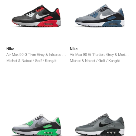
Nike
Nike
Air Max 90 G "Iron Grey & Infrared 23"
Air Max 90 G "Particle Grey & Marina"
Miehet & Naiset / Golf / Kengät
Miehet & Naiset / Golf / Kengät