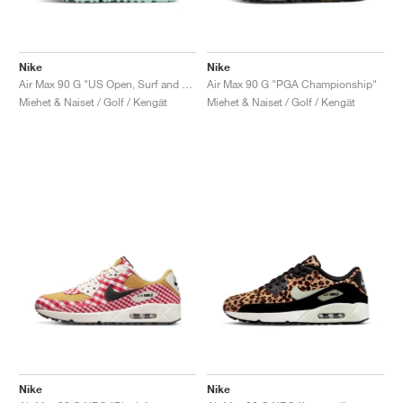
Nike
Nike
Air Max 90 G "US Open, Surf and Turf"
Air Max 90 G "PGA Championship"
Miehet & Naiset / Golf / Kengät
Miehet & Naiset / Golf / Kengät
Nike
Nike