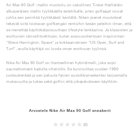
Air Max 90 Golf -mallin muotoilu on uskollinen Tinker Hatfieldin
alkuperäisen mallin tyylikkäälle estetiikalle, joten golfaajat voivat
juhlia sen perintöä tyylikkäästi kentällä. Niken pienet muutokset
tekevät siitä loistavan golfkengän rentoihin kesän peleihin ilman, että
se menettää käyttökelpoisuuttaan lifestyle-lenkkarina. Ja klassisten ja
erottuvien värivaihtoehtojen, kuten avaruusolentojen inspiroiman
"Steve Harrington, Space" ja kirkkaanvärisen "US Open, Surf and
Turf", avulla käyttäjä voi luoda oman erottuvan tyylinsä.
Nike Air Max 90 Golf on ihanteellinen hybridimalli, joka sopii
saumattomasti kadulta viheriölle. Se kunnioittaa vuoden 1990
juoksukenkää ja sen paluuta fanien suosikkisneakeriksi tarjoamalla
mukavuutta ja tukea sekä golfiin että jokapäiväiseen käyttöön.
Arvostele Nike Air Max 90 Golf sneakerit
(0)