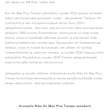
sen takana on AM Plus -mallin kieli.
Kun Air Max Plus Tiempo julkistettiin vuoden 2024 alussa, se herätti
paljon jännitystä sekä ajoituksen vuoksi - alkuperäisen Tiempon 30-
vuotisjuhla ja vain muutama kuukausi ennen Euro 2024 -
jalkapalloturnausta - että siksi, että se kunnioitti kahta ikonista Niken
lenkkaria 1990-luvulta. Ensimmäinen värimuunnos oli sileä musta
painos, jossa oli tyylikkäät valkoiset swoosit, ja sitä seurasi lisää
kiehtovia malleja koko vuoden ajan. Seuraavaksi tuli hopeanharmaa
lenkkari, jossa oli mustat korostukset, sen jälkeen oli tyylikäs
ruskeankeltainen ja valkoinen iteraatio, ja vuoden 2024 loppupuolella
paljastettiin Ronaldinhon vuoden 2005 Tiempo-jalkapallokengän
inspiroima valko-kultainen värimuunnos.
Jalkapallon ja muodin ylellisen yhdistelmän avulla Nike Air Max Plus
Tiempo kunnioittaa menneisyyttä ja tarjoaa samalla tyylikkään uuden
ilmeen sekä urheilu- että katuvaatteiden ystäville.
Arvostele Nike Air Max Plus Tiempo sneakerit