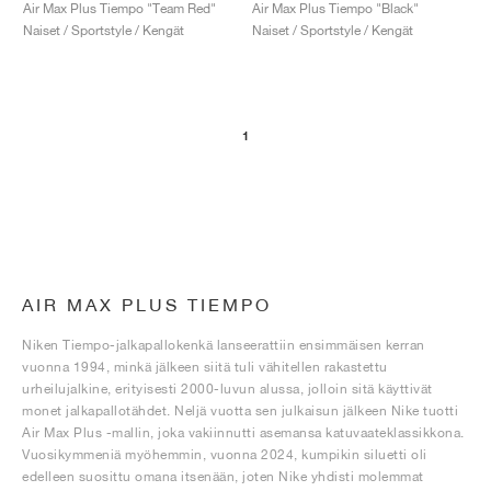
FIELD GENERAL
CRAZE
ADIRACER
MULE
471
GEL-CUMULUS 16
G.T. CUT
FORCE 58
TEKKIRA CUP
508
JORDAN
Air Max Plus Tiempo "Team Red"
Air Max Plus Tiempo "Black"
Naiset / Sportstyle / Kengät
Naiset / Sportstyle / Kengät
KILLSHOT 2
MOTO 2K
ITALIA
LEGACY 312
ALLERDALE
G.T. FUTURE
PS8
ALOHA SUPER
600
TOTAL 90
PHENOMENA
FORUM
JUMPMAN JACK
2000
VERTEBRAE
808
1
AVA ROVER
1000
HAMBURG
204L
AIR MAX 95
933
MIND
860V2
AIR RIFT
AIR MAX PLUS TIEMPO
Niken Tiempo-jalkapallokenkä lanseerattiin ensimmäisen kerran
vuonna 1994, minkä jälkeen siitä tuli vähitellen rakastettu
urheilujalkine, erityisesti 2000-luvun alussa, jolloin sitä käyttivät
monet jalkapallotähdet. Neljä vuotta sen julkaisun jälkeen Nike tuotti
Air Max Plus -mallin, joka vakiinnutti asemansa katuvaateklassikkona.
Vuosikymmeniä myöhemmin, vuonna 2024, kumpikin siluetti oli
edelleen suosittu omana itsenään, joten Nike yhdisti molemmat