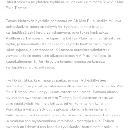
juhlistaakseen ne yhdeksi tyylikkääksi lenkkariksi nimeltä Nike Air Max
Plus Tiempo.
Tämän kiehtovan hybridin perustana on Air Max Plus -mallin mukava
pohjayksikkö, jossa on näkyvä Air-tyyny etujalkaterässä ja
kantapäässä sekä kuuluisa valaanvarsi, joka tukee keskijalkaa.
Päällisessä Tiempon urheiluperintö kohtaa Plus-mallin ainutlaatuisen
tyylin, ja korkealaatuista nahkaa on käytetty kauttaaltaan, myös
lokasuojassa ja kantapäässä. Kiiltävästä muovista valmistettu
varvassuoja on sama kuin alkuperäisessä AM Plus -mallissa, ja
kuusikulmainen Tn Air -logo on tavanomaisissa paikoissaan
kantapäässä ja ulkopohjassa.
Tyylikkäät tikkaukset rajaavat paikat, joissa TPU-päällysteet
normaalisti näkyisivät perinteisessä Plus-mallissa, mikä antaa Air Max
Plus Tiempo -mallille tyylikkään esteettisen ilmeen. Samaan aikaan,
sivuseinän swooshes on otettu Tiempo ja sellaisenaan erottuvat
silmiinpistävästi, kun ne ulottuvat pitkin kummankin kyljen.
Voimakkain viittaus 90-luvun jalkapallokenkiin tulee kuitenkin
taitettavasta nahkakielestä, joka jäljittelee alkuperäisessä Tiempossa
ja monissa sen myöhemmissä versioissa käytettyjä kieliä. Toinen
swoosh on leimattu sen keskelle tyylikkääksi brändimerkinnäksi, ja