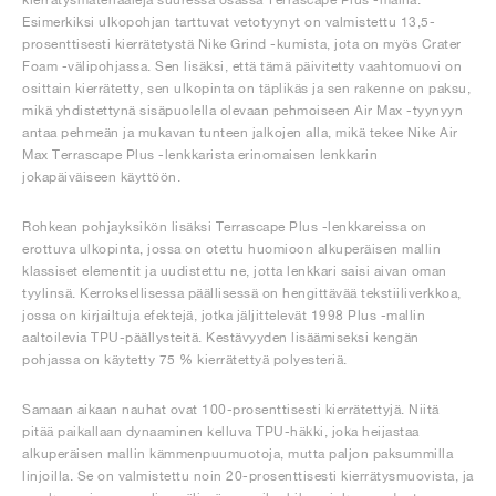
Esimerkiksi ulkopohjan tarttuvat vetotyynyt on valmistettu 13,5-
prosenttisesti kierrätetystä Nike Grind -kumista, jota on myös Crater
Foam -välipohjassa. Sen lisäksi, että tämä päivitetty vaahtomuovi on
osittain kierrätetty, sen ulkopinta on täplikäs ja sen rakenne on paksu,
mikä yhdistettynä sisäpuolella olevaan pehmoiseen Air Max -tyynyyn
antaa pehmeän ja mukavan tunteen jalkojen alla, mikä tekee Nike Air
Max Terrascape Plus -lenkkarista erinomaisen lenkkarin
jokapäiväiseen käyttöön.
Rohkean pohjayksikön lisäksi Terrascape Plus -lenkkareissa on
erottuva ulkopinta, jossa on otettu huomioon alkuperäisen mallin
klassiset elementit ja uudistettu ne, jotta lenkkari saisi aivan oman
tyylinsä. Kerroksellisessa päällisessä on hengittävää tekstiiliverkkoa,
jossa on kirjailtuja efektejä, jotka jäljittelevät 1998 Plus -mallin
aaltoilevia TPU-päällysteitä. Kestävyyden lisäämiseksi kengän
pohjassa on käytetty 75 % kierrätettyä polyesteriä.
Samaan aikaan nauhat ovat 100-prosenttisesti kierrätettyjä. Niitä
pitää paikallaan dynaaminen kelluva TPU-häkki, joka heijastaa
alkuperäisen mallin kämmenpuumuotoja, mutta paljon paksummilla
linjoilla. Se on valmistettu noin 20-prosenttisesti kierrätysmuovista, ja