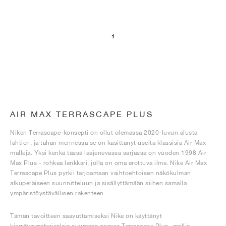
1
AIR MAX TERRASCAPE PLUS
Niken Terrascape-konsepti on ollut olemassa 2020-luvun alusta
lähtien, ja tähän mennessä se on käsittänyt useita klassisia Air Max -
malleja. Yksi kenkä tässä laajenevassa sarjassa on vuoden 1998 Air
Max Plus - rohkea lenkkari, jolla on oma erottuva ilme. Nike Air Max
Terrascape Plus pyrkii tarjoamaan vaihtoehtoisen näkökulman
alkuperäiseen suunnitteluun ja sisällyttämään siihen samalla
ympäristöystävällisen rakenteen.
Tämän tavoitteen saavuttamiseksi Nike on käyttänyt
kierrätysmateriaaleja suuressa osassa Terrascape Plus -mallia.