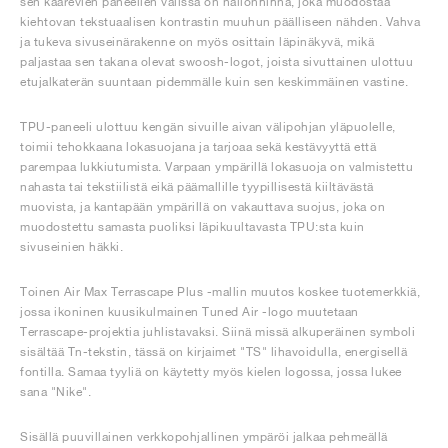
sen kaarevien paneelien välissä on nailonhihna, joka muodostaa
kiehtovan tekstuaalisen kontrastin muuhun päälliseen nähden. Vahva
ja tukeva sivuseinärakenne on myös osittain läpinäkyvä, mikä
paljastaa sen takana olevat swoosh-logot, joista sivuttainen ulottuu
etujalkaterän suuntaan pidemmälle kuin sen keskimmäinen vastine.
TPU-paneeli ulottuu kengän sivuille aivan välipohjan yläpuolelle,
toimii tehokkaana lokasuojana ja tarjoaa sekä kestävyyttä että
parempaa lukkiutumista. Varpaan ympärillä lokasuoja on valmistettu
nahasta tai tekstiilistä eikä päämallille tyypillisestä kiiltävästä
muovista, ja kantapään ympärillä on vakauttava suojus, joka on
muodostettu samasta puoliksi läpikuultavasta TPU:sta kuin
sivuseinien häkki.
Toinen Air Max Terrascape Plus -mallin muutos koskee tuotemerkkiä,
jossa ikoninen kuusikulmainen Tuned Air -logo muutetaan
Terrascape-projektia juhlistavaksi. Siinä missä alkuperäinen symboli
sisältää Tn-tekstin, tässä on kirjaimet "TS" lihavoidulla, energisellä
fontilla. Samaa tyyliä on käytetty myös kielen logossa, jossa lukee
sana "Nike".
Sisällä puuvillainen verkkopohjallinen ympäröi jalkaa pehmeällä