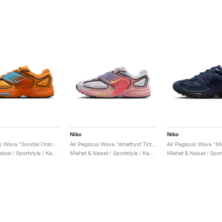
Nike
Nike
Air Pegasus Wave "Sundial Orange & Blue"
Air Pegasus Wave "Amethyst Tint & Magic Ember"
Air Pegasus Wave "Mi
Miehet & Naiset / Sportstyle / Kengät
Miehet & Naiset / Sportstyle / Kengät