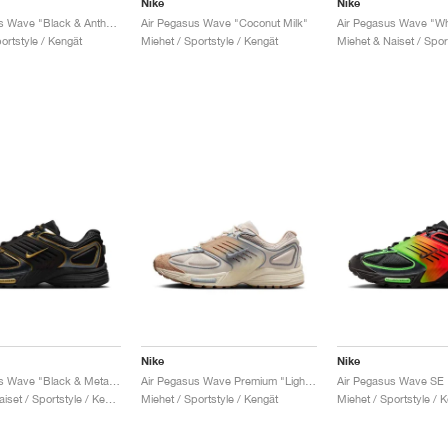
Nike
Nike
Air Pegasus Wave "Black & Anthracite"
Air Pegasus Wave "Coconut Milk"
ortstyle / Kengät
Miehet / Sportstyle / Kengät
Nike
Nike
Air Pegasus Wave "Black & Metallic Gold"
Air Pegasus Wave Premium "Light Orewood Brown & Ashen Slate"
Miehet & Naiset / Sportstyle / Kengät
Miehet / Sportstyle / Kengät
Miehet / Sportstyle / 