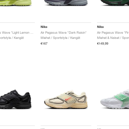
Nike
Nike
Air Pegasus Wave "Light Lemon Twist"
Air Pegasus Wave "Dark Raisin"
Air Pegasus Wave "Fir
ortstyle / Kengät
Miehet / Sportstyle / Kengät
€167
€149,99