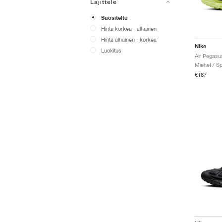
Lajittele
Suositeltu
Hinta korkea - alhainen
Hinta alhainen - korkea
Nike
Luokitus
Miehet / Sp
€167