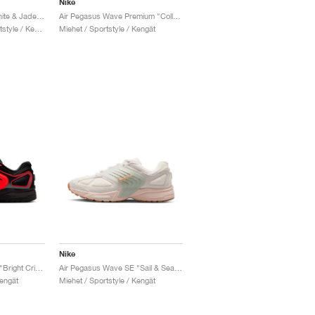
Nike
Air Pegasus Wave "White & Jade Aura"
Air Pegasus Wave Premium "College Grey & Copper Moon"
Miehet & Naiset / Sportstyle / Kengät
Miehet / Sportstyle / Kengät
Nike
Air Pegasus Wave SE "Bright Crimson & Green Strike"
Air Pegasus Wave SE "Sail & Seafoam"
Kengät
Miehet / Sportstyle / Kengät