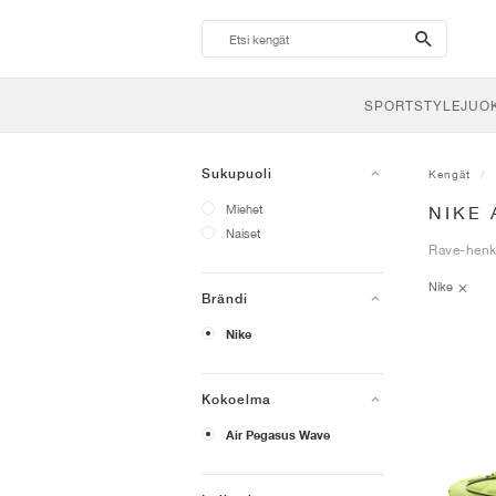
search-
btn
SPORTSTYLE
JUO
Sukupuoli
Kengät
Miehet
NIKE 
Naiset
Rave-henk
Nike
Brändi
Nike
Kokoelma
Air Pegasus Wave