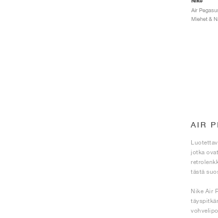
Nike
Air Pegasu
AIR 
Luotettav
jotka ova
retrolenk
tästä suo
Nike Air 
täyspitkä
vohvelipo