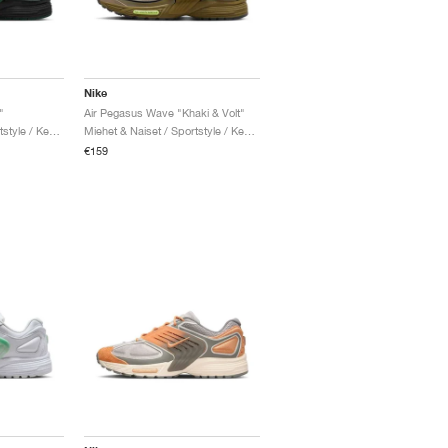
Nike
"
Air Pegasus Wave "Khaki & Volt"
Miehet & Naiset / Sportstyle / Kengät
Miehet & Naiset / Sportstyle / Kengät
€159