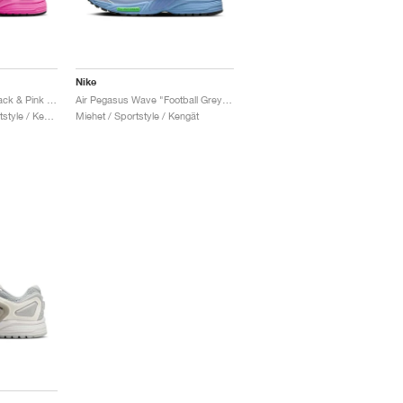
Nike
Air Pegasus Wave "Black & Pink Blast"
Air Pegasus Wave "Football Grey & Royal Pulse"
Miehet & Naiset / Sportstyle / Kengät
Miehet / Sportstyle / Kengät