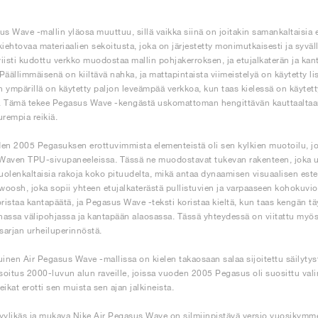
us Wave -mallin yläosa muuttuu, sillä vaikka siinä on joitakin samankaltaisia 
kiehtovaa materiaalien sekoitusta, joka on järjestetty monimutkaisesti ja syväl
iviisti kudottu verkko muodostaa mallin pohjakerroksen, ja etujalkaterän ja k
Päällimmäisenä on kiiltävä nahka, ja mattapintaista viimeistelyä on käytetty 
 ympärillä on käytetty paljon leveämpää verkkoa, kun taas kielessä on käyte
 Tämä tekee Pegasus Wave -kengästä uskomattoman hengittävän kauttaaltaan,
urempia reikiä.
en 2005 Pegasuksen erottuvimmista elementeistä oli sen kylkien muotoilu, jot
aven TPU-sivupaneeleissa. Tässä ne muodostavat tukevan rakenteen, joka ulot
nuolenkaltaisia rakoja koko pituudelta, mikä antaa dynaamisen visuaalisen est
swoosh, joka sopii yhteen etujalkaterästä pullistuvien ja varpaaseen kohokuv
oristaa kantapäätä, ja Pegasus Wave -teksti koristaa kieltä, kun taas kengän t
assa välipohjassa ja kantapään alaosassa. Tässä yhteydessä on viitattu myö
arjan urheiluperinnöstä.
uinen Air Pegasus Wave -mallissa on kielen takaosaan salaa sijoitettu säily
oitus 2000-luvun alun raveille, joissa vuoden 2005 Pegasus oli suosittu valin
seikat erotti sen muista sen ajan jalkineista.
yylikäs ja mukava Nike Air Pegasus Wave on silmiinpistävä versio vuosikymm