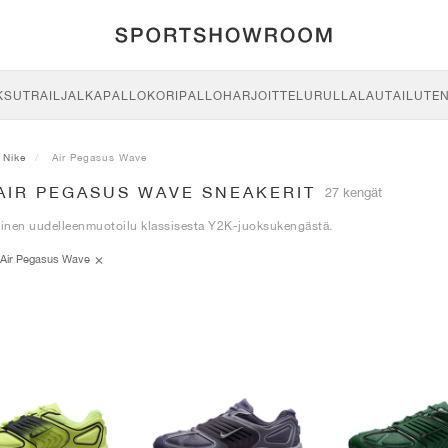
KSU
TRAIL
JALKAPALLO
KORIPALLO
HARJOITTELU
RULLALAUTAILU
TE
Nike
Air Pegasus Wave
AIR PEGASUS WAVE SNEAKERIT
27 kengät
inen uudelleenmuotoilu klassisesta Y2K-juoksukengästä.
Air Pegasus Wave