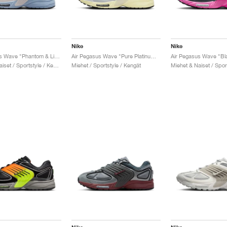
Nike
Nike
Air Pegasus Wave "Phantom & Light Armory Blue"
Air Pegasus Wave "Pure Platinum & Alabaster"
Miehet & Naiset / Sportstyle / Kengät
Miehet / Sportstyle / Kengät