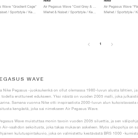
Nike
Nike
s Wave "Gradient Cage"
Air Pegasus Wave "Cool Grey & Dark Team Red"
Miehet & Naiset / Sportstyle / Kengät
Miehet & Naiset / Sportstyle / Kengät
Miehet / Sportstyle / 
1
PEGASUS WAVE
a Nike Pegasus -juoksukenkä on ollut olemassa 1980-luvun alusta lähtien, ja vu
t todella erottuneet edukseen. Yksi näistä on vuoden 2005 malli, joka julkais
karina. Samana vuonna Nike otti inspiraatiota 2000-luvun alun kukoistavasta 
situsta kengästä, joka sai nimekseen Air Pegasus Wave.
Pegasus Wave muistuttaa monin tavoin vuoden 2005 siluettia, ja sen välipoh
n Air-vaahdon sekoitusta, joka takaa mukavan askeleen. Myös ulkopohja on sa
hjainen kulutuspintakuvio, joka on valmistettu kestävästä BRS 1000 -kumista, 