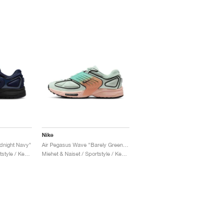
Nike
dnight Navy"
Air Pegasus Wave "Barely Green & Washed Coral"
Miehet & Naiset / Sportstyle / Kengät
Miehet & Naiset / Sportstyle / Kengät