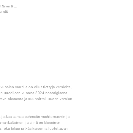
Air Pegasus Wave "Flat Silver & Vast Grey"
Kengät
osien varrella on ollut tiettyjä versioita,
tiin uudelleen vuonna 2024 nostalgisena
rave-skenestä ja suunnitteli uuden version
ja jatkaa samaa pehmeän vaahtomuovin ja
mankaltainen, ja siinä on klassinen
joka takaa pitkäaikaisen ja luotettavan