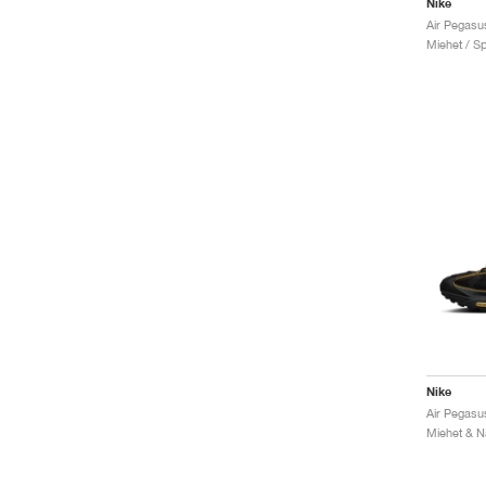
Nike
Miehet / Sp
Nike