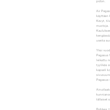
pidon.
Air Pegas
käyttäen 
Kevyt, ti
muotoja. 
Kauluksen
kengässä.
useita su
Yksi vuod
Pegasus W
leikattu 
tyylikäs 
kapseli k
sivusuunn
Pegasus-s
Ainutlaat
kunnianos
tällaiset 
Rohkea, t