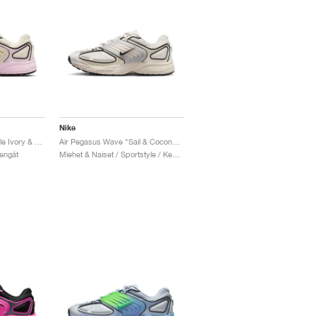
Nike
Air Pegasus Wave "Pale Ivory & Pink Foam"
Air Pegasus Wave "Sail & Coconut Milk"
Kengät
Miehet & Naiset / Sportstyle / Kengät