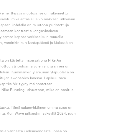
elementtejä ja muotoja, se on rakennettu
lisesti, mikä antaa sille voimakkaan ulkoasun.
antapään kohdalla on muotoon puristettuja
lisäämään kontrastia kengänkärkeen.
tty samaa kapeaa verkkoa kuin muualla
 varsinkin kun kantapäässä ja kielessä on
a on käytetty inspiraationa Nike Air
tuu välipohjan sivujen yli, ja siihen on
etiikan. Kummankin yläreunan yläpuolella on
ioitujen swooshien kanssa. Läpikuultava
äyspitkä Air-tyyny mainostetaan
s Nike Running -sivustoon, mikä on osoitus
tystasku. Tämä salamyhkäinen ominaisuus on
ta. Kun Wave julkaistiin syksyllä 2024, juuri
eniä vanhasta juoksukengästä, jossa on