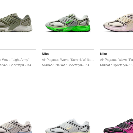
Nike
Nike
s Wave "Light Army"
Air Pegasus Wave "Summit White & Barely Volt"
Miehet & Naiset / Sportstyle / Kengät
Miehet & Naiset / Sportstyle / Kengät
Miehet / Sportstyle / 