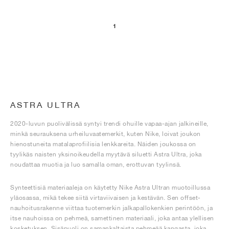
1
ASTRA ULTRA
2020-luvun puolivälissä syntyi trendi ohuille vapaa-ajan jalkineille,
minkä seurauksena urheiluvaatemerkit, kuten Nike, loivat joukon
hienostuneita matalaprofiilisia lenkkareita. Näiden joukossa on
tyylikäs naisten yksinoikeudella myytävä siluetti Astra Ultra, joka
noudattaa muotia ja luo samalla oman, erottuvan tyylinsä.
Synteettisiä materiaaleja on käytetty Nike Astra Ultran muotoillussa
yläosassa, mikä tekee siitä virtaviivaisen ja kestävän. Sen offset-
nauhoitusrakenne viittaa tuotemerkin jalkapallokenkien perintöön, ja
itse nauhoissa on pehmeä, samettinen materiaali, joka antaa ylellisen
kosketuksen. Sisäpuoli on samankaltaista pehmeää kangasta, joka