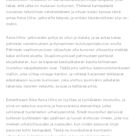
takaa, että jalka on mukavan tuntuinen. Yhdessä kantapäästä
nousevan tekstiilisen vetokielekkeen ja ohuen kielen kanssa tämä
antaa Astra Ultra -jalkineille kätevän ja erittäin käytännöllisen slip-on-
mallin.
Astra Ultra -jalkineiden pohja on ohut ja matala, ja se antaa tukea
pehmeän vaimennuksen ja dynaamisen kulutuspintakuvion avulla.
Pehmeän vaahtomuovisen välipohjan alla kuminen ulkopohja sisältää
kaksi erillistä aluetta. Ovaalinmuotoiset pehmusteet peittävät
etujalkaterän, kun se kapenee keskijalkaterän kautta kohtamaan
liioitellun takajalkaterän osan. Täällä pito vaihtuu kalanruotohenkiseen
malliin, joka viittaa vintage-kenkiin, ja rohkeat harjanteet leikkaavat
edestakaisin suuren kumiosan, joka ulottuu puoliväliin jalkaterän
takaosaa, tarjoten vakautta, suojaa ja kattavaa pitoa.
Esteettisesti Nike Astra Ultra on tyylikäs ja tyylikkäästi muotoiltu, ja
siinä on sekoitus avoimia ja hienovaraisia elementtejä, jotka
juhlistavat tuotemerkin urheiluperintöä. Sileät muotoillut ääriviivat
kulkevat tyylikkäästi läpi päällisen ja luovat erottuvan ilmeen, joka tuo
mieleen urheilullisuuden ja nopeuden, kun niiden paisuvat linjat
paisuvat kohti kantapäätä. Tässä ne muodostavat kontrastin