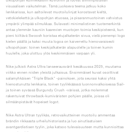
ulkopohjan kulmikkaisiin kuvioihin ja luovat silmiinpistävän
visuaalisen vaikutelman. Tämä juokseva teema jatkuu koko
lenkkarissa, kun aaltoilevat muotoilulinjat korostavat kieltä,
vetokielekettä ja ulkopohjan etuosaa, ja pisaranmuotoinen vahvistus
ympäröi ylimpää silmukkaa. Sulavasti minimalistinen tuotemerkintä
antaa ylemmän kauniin kaarevien muotojen toimia keskipisteenä, kun
pieni kiiltävä Swoosh koristaa etujalkaterän sivua, vielä pienempi logo
kielen päällä ja kaksi muuta logoa on kaiverrettu hienovaraisesti
ulkopohjaan: toinen keskijalkaterän alapuolelle ja toinen kumin
huulelle, joka ulottuu ylös keskimmäisen varpaan yli.
Nike julkisti Astra Ultra lanseerausvärit kesäkuussa 2025, muutama
viikko ennen niiden yleistä julkaisua. Ensimmäiset kuvat osoittivat
salamyhkäisen "Triple Black" -painoksen, jota seurasi kaksi yhtä
hienostunutta lenkkaria, toinen tyylikkäässä luonnonvalkoisessa Sail-
ja toinen syvässä Burgundy Crush -värissä, jotka molemmat
rakentuivat throwback-kumiväristen pohjien päälle, joissa oli
silmäänpistävät hopeiset logot.
Nike Astra Ultran tyylikäs, retrovaikutteinen muotoilu ammentaa
brändin rikkaasta urheiluhistoriasta ja luo ainutlaatuisen
avantgardistisen tyylin, joka katsoo tulevaisuuteen mutta kunnioittaa