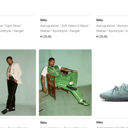
Nike
Nike
r "Light Silver"
Astrograbber "Soft Yellow & Black"
ortstyle / Kengät
Miehet / Sportstyle / Kengät
Miehet / Sportstyle / 
€129,95
€129,95
Nike
Nike