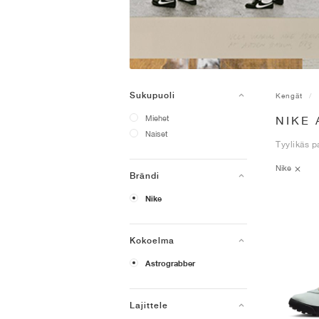
Sukupuoli
Kengät
Miehet
NIKE
Naiset
Tyylikäs p
Nike
Brändi
Nike
Kokoelma
Astrograbber
Lajittele