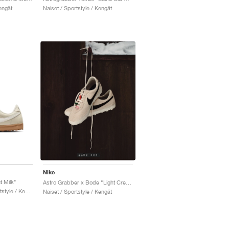
engät
Naiset / Sportstyle / Kengät
Nike
 Milk"
Astro Grabber x Bode "Light Cream & Black"
Miehet & Naiset / Sportstyle / Kengät
Naiset / Sportstyle / Kengät