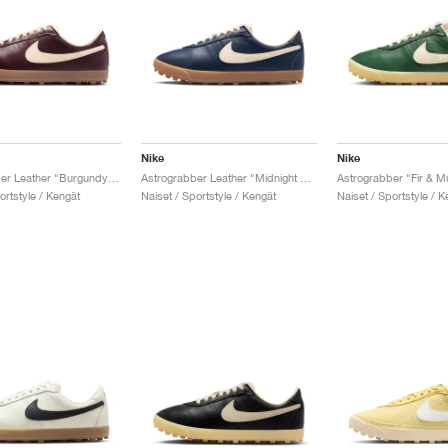
Nike
Nike
Astrograbber Leather "Burgundy Crush & Muslin"
Astrograbber Leather "Midnight Navy & Muslin"
Astrograbber "Fir & Mu
ortstyle / Kengät
Naiset / Sportstyle / Kengät
Naiset / Sportstyle / K