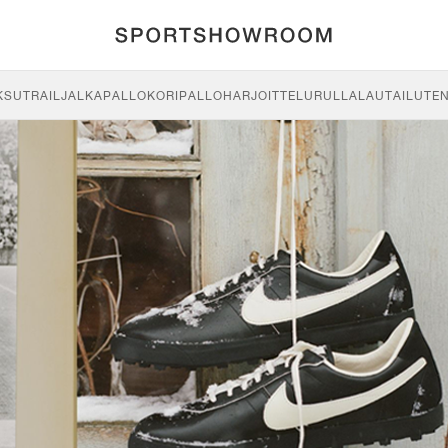
KSU
TRAIL
JALKAPALLO
KORIPALLO
HARJOITTELU
RULLALAUTAILU
TE