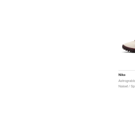
Nike
Naiset / Sp