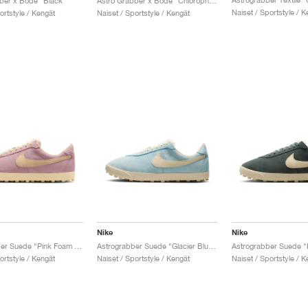
ber x Bode "Black"
Astro Grabber x Bode "Chlorophyll"
Naiset / Sportstyle / K
ortstyle / Kengät
Naiset / Sportstyle / Kengät
Nike
Nike
Astrograbber Suede "Pink Foam & Muslin"
Astrograbber Suede "Glacier Blue & Muslin"
ortstyle / Kengät
Naiset / Sportstyle / Kengät
Naiset / Sportstyle / K