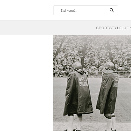
search-
btn
SPORTSTYLE
JUO