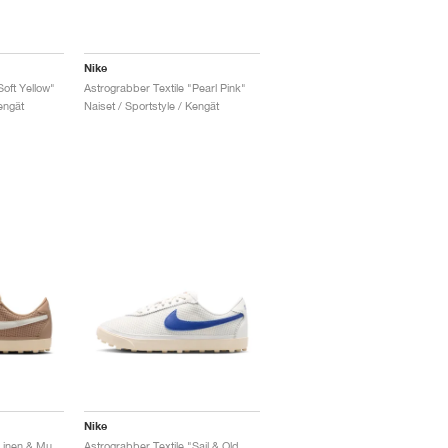
Nike
Soft Yellow"
Astrograbber Textile "Pearl Pink"
engät
Naiset / Sportstyle / Kengät
Nike
Astrograbber Textile "Linen & Muslin"
Astrograbber Textile "Sail & Old Royal"