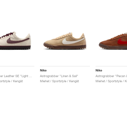
Nike
Nike
Astrograbber Leather SE "Light Cream & Burgundy Crush"
Astrograbber "Linen & Sail"
ortstyle / Kengät
Miehet / Sportstyle / Kengät
Miehet / Sportstyle / 