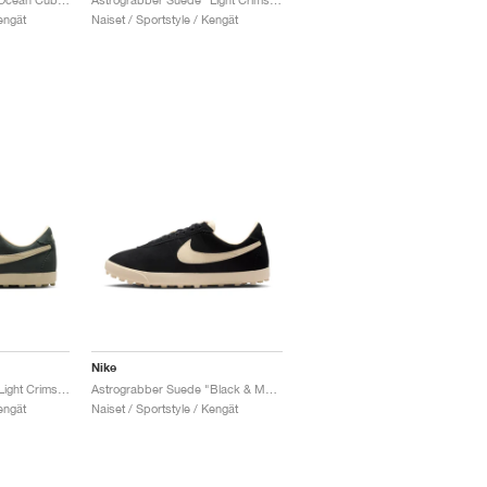
engät
Naiset / Sportstyle / Kengät
Nike
Astrograbber Suede "Light Crimson & Muslin"
Astrograbber Suede "Black & Muslin"
engät
Naiset / Sportstyle / Kengät