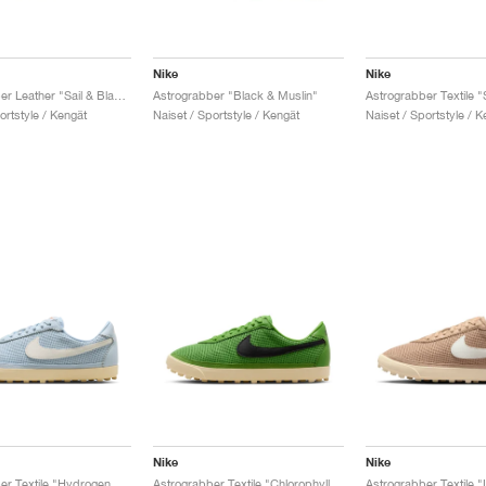
Nike
Nike
Astrograbber Leather "Sail & Black"
Astrograbber "Black & Muslin"
Astrograbber Textile "
ortstyle / Kengät
Naiset / Sportstyle / Kengät
Naiset / Sportstyle / K
Nike
Nike
Astrograbber Textile "Hydrogen Blue & Sail"
Astrograbber Textile "Chlorophyll & Black"