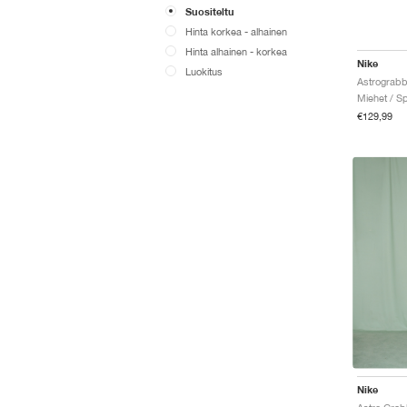
Suositeltu
Hinta korkea - alhainen
Hinta alhainen - korkea
Nike
Luokitus
Astrograbbe
Miehet / Sp
€129,99
Nike