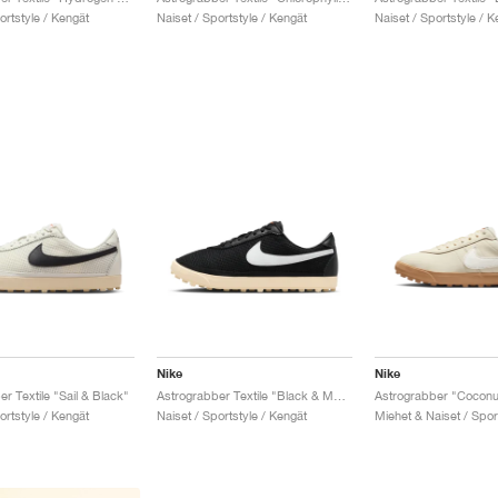
ortstyle / Kengät
Naiset / Sportstyle / Kengät
Naiset / Sportstyle / K
Nike
Nike
r Textile "Sail & Black"
Astrograbber Textile "Black & Muslin"
Astrograbber "Coconut
ortstyle / Kengät
Naiset / Sportstyle / Kengät