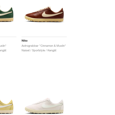
Nike
slin"
Astrograbber "Cinnamon & Muslin"
engät
Naiset / Sportstyle / Kengät