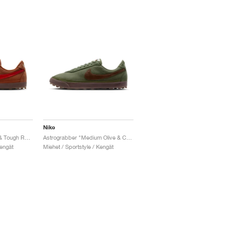
Nike
Astrograbber "Pecan & Tough Red"
Astrograbber "Medium Olive & Cacao Wow"
Kengät
Miehet / Sportstyle / Kengät