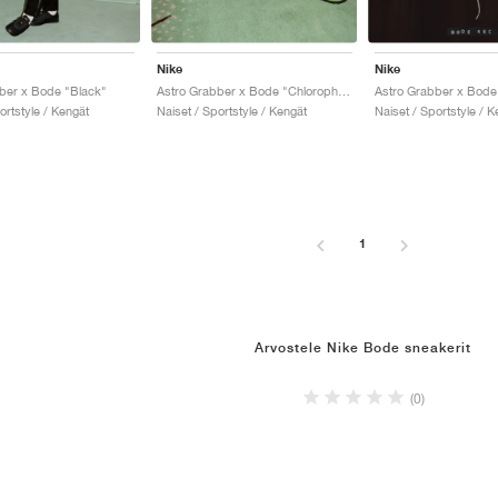
Nike
Nike
ber x Bode "Black"
Astro Grabber x Bode "Chlorophyll"
ortstyle / Kengät
Naiset / Sportstyle / Kengät
Naiset / Sportstyle / K
1
Arvostele Nike Bode sneakerit
(0)