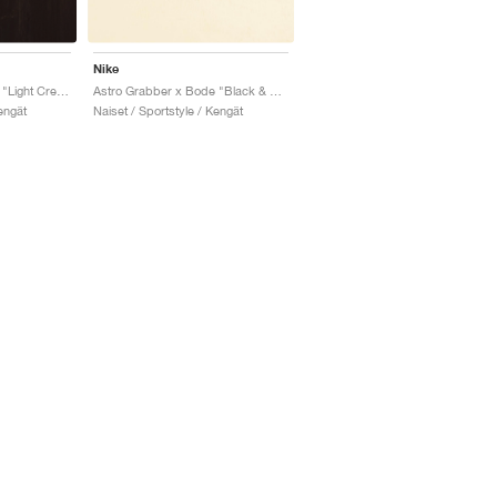
Nike
Astro Grabber x Bode "Light Cream & Black"
Astro Grabber x Bode "Black & Coconut Milk"
engät
Naiset / Sportstyle / Kengät