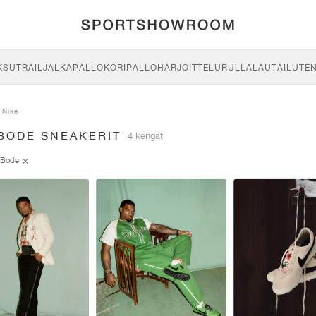
KSU
TRAIL
JALKAPALLO
KORIPALLO
HARJOITTELU
RULLALAUTAILU
TE
Nike
 BODE SNEAKERIT
4 kengät
Bode