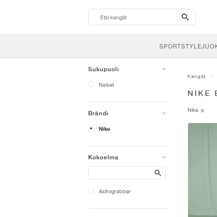
search-
btn
SPORTSTYLE
JUO
Sukupuoli
Kengät
Naiset
NIKE
Nike
Brändi
Nike
Kokoelma
Search
Astrograbber