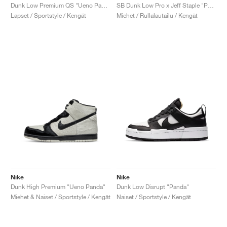
Dunk Low Premium QS "Ueno Panda"
SB Dunk Low Pro x Jeff Staple "Panda Pigeon"
Lapset / Sportstyle / Kengät
Miehet / Rullalautailu / Kengät
Nike
Nike
Dunk High Premium "Ueno Panda"
Dunk Low Disrupt "Panda"
Miehet & Naiset / Sportstyle / Kengät
Naiset / Sportstyle / Kengät