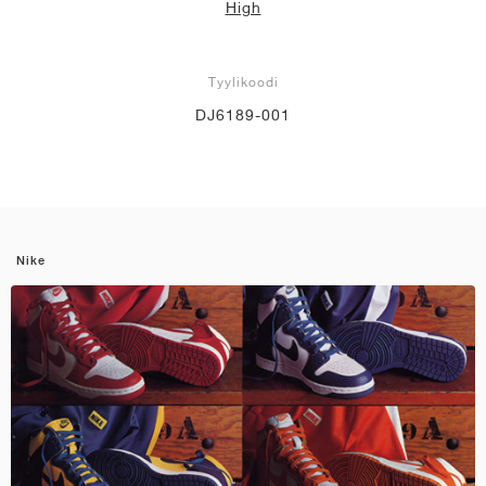
High
Tyylikoodi
DJ6189-001
Nike