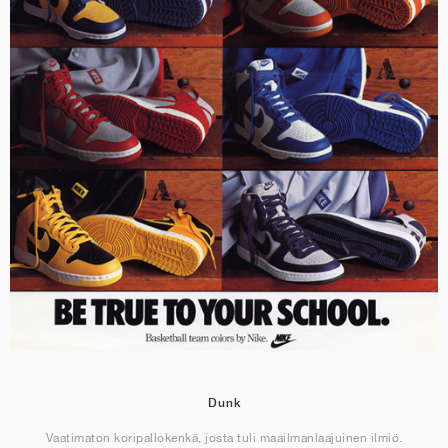
Dunk
Vaatimaton koripallokenkä, josta tuli maailmanlaajuinen ilmiö.