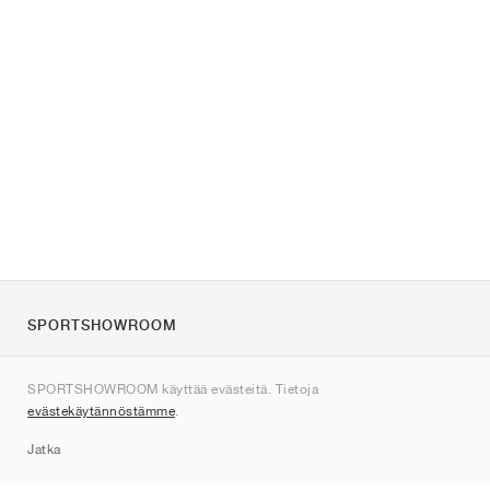
SPORTSHOWROOM
Tietoa meistä
SPORTSHOWROOM käyttää evästeitä. Tietoja
Ota yhteyttä
evästekäytännöstämme
.
Sitemap
Jatka