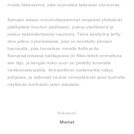
musta tikkausviiva, joka reunustaa takaosan etureunaa.
Samaan aikaan monimutkaisemmat ompeleet yhdistävät
päällysteet muuhun päälliseen, joskus yksittäisinä ja
joskus kaksinkertaisina nauhoina. Tämä käsityönä tehty
ilme jatkuu nylonkielessä, joka on koristeltu pilvisen
harmaalla, joka tunnetaan nimellä Anthracite.
Samansävyisessä kielilapussa on Nike-teksti ommeltuna
sen läpi, ja kengän koko vuori on peitetty tummalla
verkkomateriaalilla. Antrasiittinen tuotemerkki näkyy
pohjassa, ja valkoiset nauhat viimeistelevät asiat luomalla
näyttävän kontrastin jalan yläosaan.
Sukupuoli
Miehet