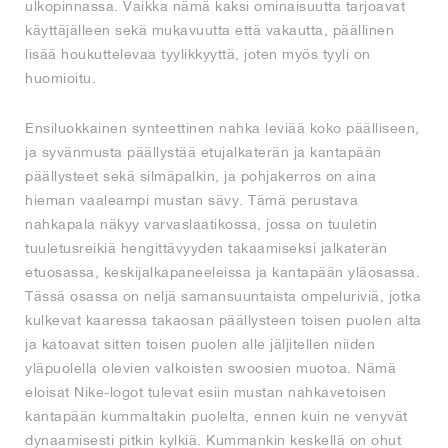
ulkopinnassa. Vaikka nämä kaksi ominaisuutta tarjoavat
käyttäjälleen sekä mukavuutta että vakautta, päällinen
lisää houkuttelevaa tyylikkyyttä, joten myös tyyli on
huomioitu.
Ensiluokkainen synteettinen nahka leviää koko päälliseen,
ja syvänmusta päällystää etujalkaterän ja kantapään
päällysteet sekä silmäpalkin, ja pohjakerros on aina
hieman vaaleampi mustan sävy. Tämä perustava
nahkapala näkyy varvaslaatikossa, jossa on tuuletin
tuuletusreikiä hengittävyyden takaamiseksi jalkaterän
etuosassa, keskijalkapaneeleissa ja kantapään yläosassa.
Tässä osassa on neljä samansuuntaista ompeluriviä, jotka
kulkevat kaaressa takaosan päällysteen toisen puolen alta
ja katoavat sitten toisen puolen alle jäljitellen niiden
yläpuolella olevien valkoisten swoosien muotoa. Nämä
eloisat Nike-logot tulevat esiin mustan nahkavetoisen
kantapään kummaltakin puolelta, ennen kuin ne venyvät
dynaamisesti pitkin kylkiä. Kummankin keskellä on ohut