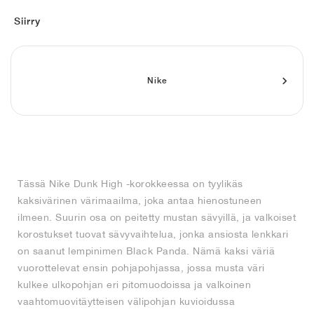
FIELD GENERAL
CRAZE
ADIRACER
MULE
471
GEL-CUMULUS 16
G.T. CUT
FORCE 58
TEKKIRA CUP
508
JORDAN
Siirry
KILLSHOT 2
MOTO 2K
ITALIA
LEGACY 312
ALLERDALE
G.T. FUTURE
PS8
ALOHA SUPER
600
TOTAL 90
PHENOMENA
FORUM
JUMPMAN JACK
2000
VERTEBRAE
808
Nike
AVA ROVER
1000
HAMBURG
204L
AIR MAX 95
933
MIND
860V2
Tässä Nike Dunk High -korokkeessa on tyylikäs
AIR RIFT
kaksivärinen värimaailma, joka antaa hienostuneen
ilmeen. Suurin osa on peitetty mustan sävyillä, ja valkoiset
korostukset tuovat sävyvaihtelua, jonka ansiosta lenkkari
on saanut lempinimen Black Panda. Nämä kaksi väriä
vuorottelevat ensin pohjapohjassa, jossa musta väri
kulkee ulkopohjan eri pitomuodoissa ja valkoinen
vaahtomuovitäytteisen välipohjan kuvioidussa