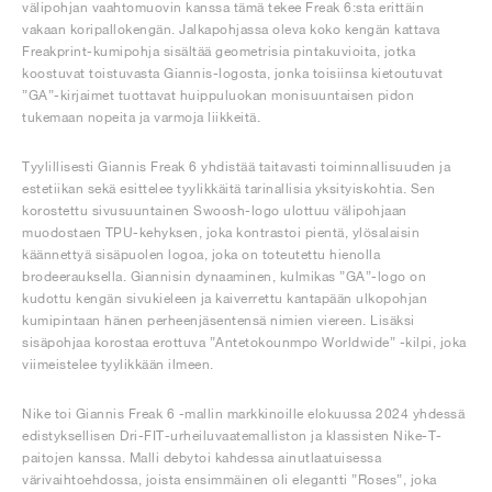
välipohjan vaahtomuovin kanssa tämä tekee Freak 6:sta erittäin
vakaan koripallokengän. Jalkapohjassa oleva koko kengän kattava
Freakprint-kumipohja sisältää geometrisia pintakuvioita, jotka
koostuvat toistuvasta Giannis-logosta, jonka toisiinsa kietoutuvat
”GA”-kirjaimet tuottavat huippuluokan monisuuntaisen pidon
tukemaan nopeita ja varmoja liikkeitä.
Tyylillisesti Giannis Freak 6 yhdistää taitavasti toiminnallisuuden ja
estetiikan sekä esittelee tyylikkäitä tarinallisia yksityiskohtia. Sen
korostettu sivusuuntainen Swoosh-logo ulottuu välipohjaan
muodostaen TPU-kehyksen, joka kontrastoi pientä, ylösalaisin
käännettyä sisäpuolen logoa, joka on toteutettu hienolla
brodeerauksella. Giannisin dynaaminen, kulmikas ”GA”-logo on
kudottu kengän sivukieleen ja kaiverrettu kantapään ulkopohjan
kumipintaan hänen perheenjäsentensä nimien viereen. Lisäksi
sisäpohjaa korostaa erottuva ”Antetokounmpo Worldwide” -kilpi, joka
viimeistelee tyylikkään ilmeen.
Nike toi Giannis Freak 6 -mallin markkinoille elokuussa 2024 yhdessä
edistyksellisen Dri-FIT-urheiluvaatemalliston ja klassisten Nike-T-
paitojen kanssa. Malli debytoi kahdessa ainutlaatuisessa
värivaihtoehdossa, joista ensimmäinen oli elegantti ”Roses”, joka