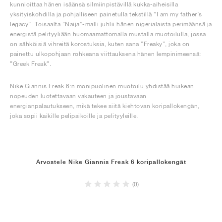
kunnioittaa hänen isäänsä silmiinpistävillä kukka-aiheisilla
yksityiskohdilla ja pohjalliseen painetulla tekstillä ”I am my father’s
legacy”. Toisaalta ”Naija”-malli juhlii hänen nigerialaista perimäänsä ja
energistä pelityyliään huomaamattomalla mustalla muotoilulla, jossa
on sähköisiä vihreitä korostuksia, kuten sana ”Freaky”, joka on
painettu ulkopohjaan rohkeana viittauksena hänen lempinimeensä:
”Greek Freak”.
Nike Giannis Freak 6:n monipuolinen muotoilu yhdistää huikean
nopeuden luotettavaan vakauteen ja joustavaan
energianpalautukseen, mikä tekee siitä kiehtovan koripallokengän,
joka sopii kaikille pelipaikoille ja pelityyleille.
Arvostele Nike Giannis Freak 6 koripallokengät
(0)