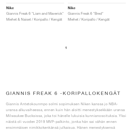
Nike
Nike
Giannis Freak 6 "Liam and Maverick"
Giannis Freak 6 "Bred"
Miehet & Naiset / Koripallo / Kengät
Miehet / Koripallo / Kengät
1
GIANNIS FREAK 6 -KORIPALLOKENGÄT
Giannis Antetokounmpo solmi sopimuksen Niken kanssa jo NBA-
uransa alkuvaiheessa, ennen kuin hän aloitti menestyksekkään uransa
Milwaukee Bucksissa, joka toi hänelle lukuisia kunnianosoituksia. Yksi
näistä oli vuoden 2019 MVP-palkinto, jonka hän sai vähän ennen
ensimmäisen nimikkokenkänsä julkaisua. Hänen menestyksensä