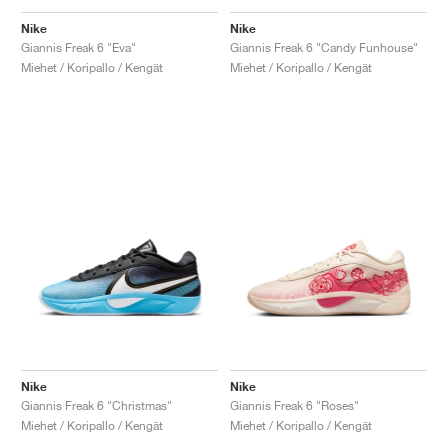
FIELD GENERAL
CRAZE
ADIRACER
MULE
471
GEL-CUMULUS 16
G.T. CUT
FORCE 58
TEKKIRA CUP
508
JORDAN
Nike
Nike
Giannis Freak 6 "Eva"
Giannis Freak 6 "Candy Funhouse"
KILLSHOT 2
MOTO 2K
ITALIA
LEGACY 312
ALLERDALE
G.T. FUTURE
PS8
ALOHA SUPER
600
Miehet / Koripallo / Kengät
Miehet / Koripallo / Kengät
TOTAL 90
PHENOMENA
FORUM
JUMPMAN JACK
2000
VERTEBRAE
808
AVA ROVER
1000
HAMBURG
204L
AIR MAX 95
933
MIND
860V2
AIR RIFT
Nike
Nike
Giannis Freak 6 "Christmas"
Giannis Freak 6 "Roses"
Miehet / Koripallo / Kengät
Miehet / Koripallo / Kengät