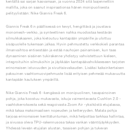
kentällä sai sarjan kasvamaan, ja vuonna 2024 sitä laajennettiin
mallilla, joka on saanut inspiraationsa hänen monipuolisesta
pelityylistään: Nike Giannis Freak 6.
Giannis Freak 6:n päällisessä on kevyt, hengittävä ja joustava
monomesh-verkko, ja synteettinen nahka muodostaa kestävän
silmukkakaaren, joka kietoutuu kantapään ympärille ja ulottuu
sisäpuolelle tukemaan jalkaa. Hyvin pehmustettu verkkokieli parantaa
ilmanvaihtoa entisestään ja estää nauhojen painamisen, kun taas
dynaaminen sisäinen tukirakenne yhdistyy vahvistettuun kieleen,
integroituihin silmukoihin ja jäykkään kantapäävahvikkeeseen tarjoten
erinomaisen istuvuuden ja sivuttaisvakauden. Lisäksi kaksinkertaisen
paksuinen vaahtomuovipehmuste lisää erityisen pehmeää mukavuutta
kantapään kauluksen ympärillä.
Nike Giannis Freak 6 -kengässä on monipuolinen, tasapainoinen
pohja, joka koostuu mukavasta, iskuja vaimentavasta Cushlon 2.0 -
vaahtokerroksesta sekä reagoivasta Zoom Air -yksiköstä etujalassa,
mikä takaa maksimaalisen nopeuden ja ketteryyden. Matala pohja
tarjoaa erinomaisen kenttätuntuman, mikä helpottaa tarkkaa hallintaa,
ja sivussa oleva TPU-rakennusosa takaa vankan vääntöjäykkyyden.
Yhdessä leveän etujalan alustan, tasaisen pohjan ja tukevan