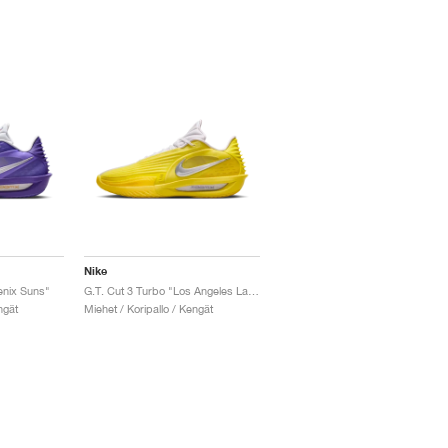
Nike
enix Suns"
G.T. Cut 3 Turbo "Los Angeles Lakers"
ngät
Miehet / Koripallo / Kengät