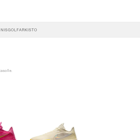
NNIS
GOLF
ARKISTO
asolle.