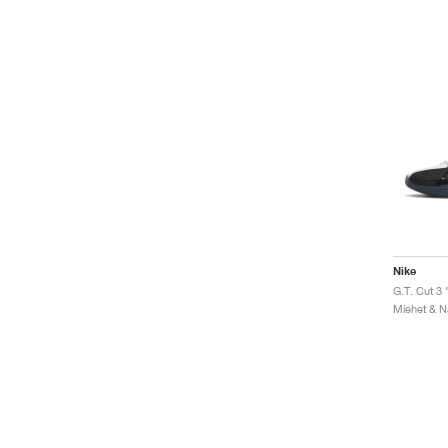
Nike
G.T. Cut 3 
Miehet & Na