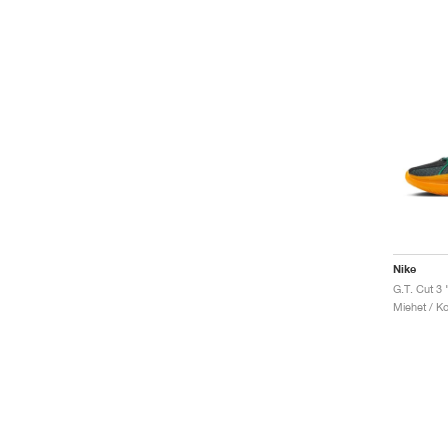
Nike
G.T. Cut 3 
Miehet / Ko