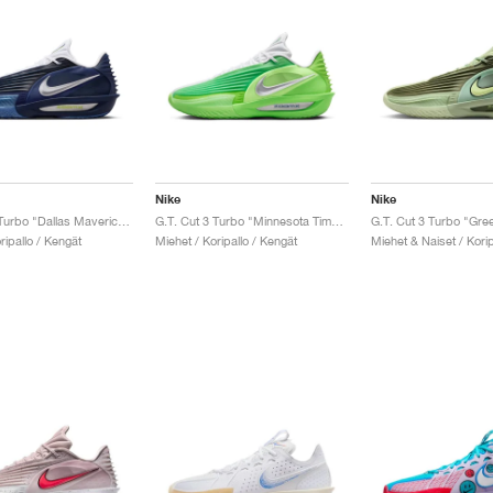
Nike
Nike
G.T. Cut 3 Turbo "Dallas Mavericks"
G.T. Cut 3 Turbo "Minnesota Timberwolves"
G.T. Cut 3 Turbo "Gree
ripallo / Kengät
Miehet / Koripallo / Kengät
Miehet & Naiset / Korip