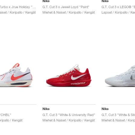
Nike
Nike
G.T. Cut 3 Turbo x Jrue Holiday "Celtics"
G.T. Cut 3 x Jewell Loyd "Paint"
G.T. Cut 3 x LEGO® "
iset / Koripallo / Kengät
Miehet & Naiset / Koripallo / Kengät
Lapset / Koripallo / Ke
Nike
Nike
 "CHBL"
G.T. Cut 3 "White & University Red"
G.T. Cut 3 "White & Sil
ripallo / Kengät
Miehet & Naiset / Koripallo / Kengät
Miehet & Naiset / Korip