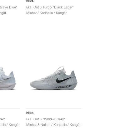
Nike
Brave Blue"
G.T. Cut 3 Turbo "Black Label"
ngät
Miehet / Koripallo / Kengät
Nike
ver"
G.T. Cut 3 "White & Grey"
allo / Kengät
Miehet & Naiset / Koripallo / Kengät