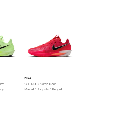
Nike
ist"
G.T. Cut 3 "Siren Red"
ngät
Miehet / Koripallo / Kengät