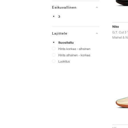
Esikuvallinen
3
Nike
G.T. Cut 3
Lajittele
Miehet & Na
Suositeltu
Hinta korkea - alhainen
Hinta alhainen - korkea
Luokitus