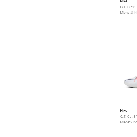
Nike
Miehet & Na
Nike
G.T. Cut 3
Miehet / Ko