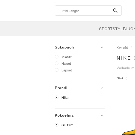
search-
btn
SPORTSTYLE
JUO
Sukupuoli
Kengät
Miehet
NIKE
Naiset
Vallankumo
Lapset
Nike
Brändi
Nike
Kokoelma
GT Cut