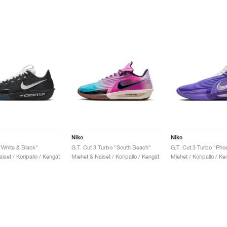
Nike
Nike
"White & Black"
G.T. Cut 3 Turbo "South Beach"
G.T. Cut 3 Turbo "Pho
iset / Koripallo / Kengät
Miehet & Naiset / Koripallo / Kengät
Miehet / Koripallo / Ke