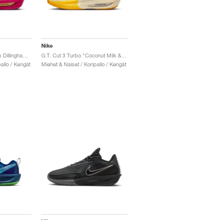
Nike
G.T. Cut 3 Turbo x Rob Dillingham "Fireberry & Metallic Gold"
G.T. Cut 3 Turbo "Coconut Milk & Amarillo"
allo / Kengät
Miehet & Naiset / Koripallo / Kengät