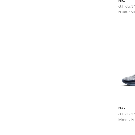
Nike
Naiset / Ko
Nike
G.T. Cut 3 
Miehet / Ko