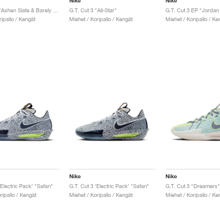
Nike
Nike
G.T. Cut 3 "Ashen Slate & Barely Grape"
G.T. Cut 3 "All-Star"
G.T. Cut 3 EP "Jordan
ripallo / Kengät
Miehet / Koripallo / Kengät
Miehet / Koripallo / Ke
Nike
Nike
‘Electric Pack’ "Safari"
G.T. Cut 3 ‘Electric Pack’ "Safari"
G.T. Cut 3 "Dreamers"
ripallo / Kengät
Miehet / Koripallo / Kengät
Miehet / Koripallo / Ke