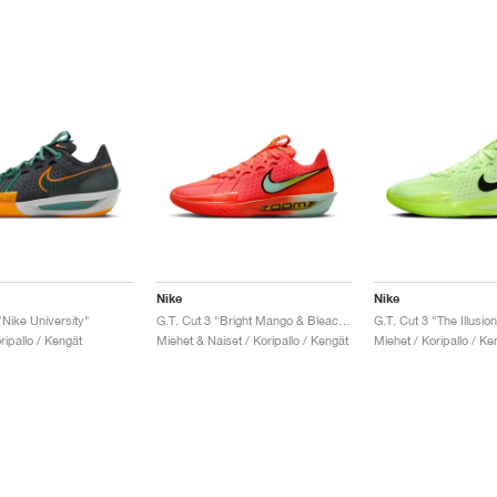
Nike
Nike
"Nike University"
G.T. Cut 3 "Bright Mango & Bleached Coral"
G.T. Cut 3 "The Illusion
ripallo / Kengät
Miehet & Naiset / Koripallo / Kengät
Miehet / Koripallo / Ke