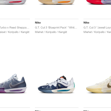
Nike
Nike
G.T. Cut 3 Turbo x Reed Sheppard "Platinum Violet & Bright Crimson"
G.T. Cut 3 ‘Blueprint Pack’ "White & Racer Blue"
G.T. Cut 3 "Jewell Loy
iset / Koripallo / Kengät
Miehet / Koripallo / Kengät
Miehet / Koripallo / Ke