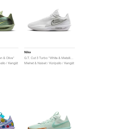
Nike
n & Olive"
G.T. Cut 3 Turbo "White & Metallic Silver"
allo / Kengät
Miehet & Naiset / Koripallo / Kengät