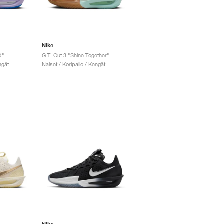
Nike
d"
G.T. Cut 3 "Shine Together"
ngät
Naiset / Koripallo / Kengät