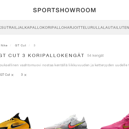
KSU
TRAIL
JALKAPALLO
KORIPALLO
HARJOITTELU
RULLALAUTAILU
TE
Nike
GT Cut
3
 GT CUT 3 KORIPALLOKENGÄT
54 kengät
uksellinen vaahtomuovi nostaa kentällä liikkuvuuden ja ketteryyden uudelle t
GT Cut
3