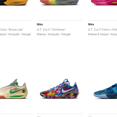
Nike
Nike
 Turbo "Bruce Lee"
G.T. Cut 3 "Christmas"
iset / Koripallo / Kengät
Miehet / Koripallo / Kengät
Miehet & Naiset / Korip