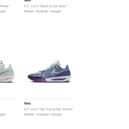
Nike
 Poole"
G.T. Cut 3 "Black & Iron Grey"
ngät
Naiset / Koripallo / Kengät
Nike
G.T. Cut 3 "Be True to Her School"
ngät
Miehet / Koripallo / Kengät