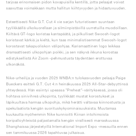
tarjoaa erinomaisen pidon kovapuisilla kentillä, jotta pelaajat voivat
saavuttaa voimakkaan mutta hallitun kiihtyvyyden ja hidastuvuuden.
Esteettisesti Nike G.T. Cut 4 vie sarjan futuristiseen suuntaan
tyylikkäällä ulkokuorellaan ja silmiinpistävillä uurretuilla muodoillaan.
Kiiltävä GT-logo koristaa kantapäätä, ja pilkulliset Swoosh-logot
koristavat kärkiä ja kieltä, kun taas minimalistisemmat Swoosh-logot
korostavat takapuoliskon välipohjaa. Karismaattinen logo leikkaa
dramaattisesti ulkopohjan poikki, ja sen näkyvä ikkuna korostaa
edistyksellistä Air Zoom -pehmustusta täydentäen erottuvaa
ulkonäköä.
Nike-urheilija ja vuoden 2025 WNBA:n tulokasvuoden pelaaja Paige
Bueckers esitteli G.T. Cut 4:n heinäkuussa 2025 All-Star-debyyttinsä
yhteydessä. Hän esiintyi upeassa ”Preheat”-värityksessä, jossa oli
hohtava sinivihreä ulkopinta, tyylikkäät mustat korostukset ja
läpikuultava harmaa ulkopohja, mikä herätti valtavaa kiinnostusta ja
spekulaatiota kengän suorituskykyominaisuuksista. Muutamaa
kuukautta myöhemmin Nike kunnioitti Kiinan intohimoista
koripalloyhteisöä paljastamalla kengän virallisesti marraskuussa
Shanghaissa järjestetyillä International Import Expo -messuilla ennen
sen tammikuussa 2026 tapahtuvaa julkaisua.