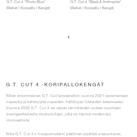
G.T. Cut 4 "Photo Blue"
G.T. Cut 4 "Black & Anthracite"
Miehet / Koripallo / Kengät
Miehet / Koripallo / Kengät
1
G.T. CUT 4 -KORIPALLOKENGÄT
Niken ensimmäinen G.T. Cut lanseerattiin vuonna 2021 parantamaan
nopeutta ja ketteryyttä nopeiden, hallittujen liikkeiden tekemiseksi.
Vuonna 2026 G.T. Cut 4 vei sarjan jännittävään uuteen suuntaan
avantgardistisella muotoilullaan, joka on täynnä moderneja
innovaatioita.
Nike G.T. Cut 4:n huippumoderni päällinen sisältää uraauurtavan,