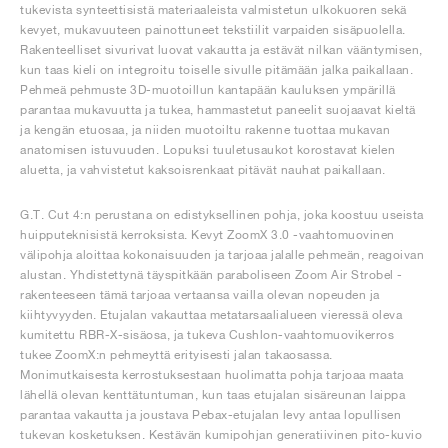
tukevista synteettisistä materiaaleista valmistetun ulkokuoren sekä
kevyet, mukavuuteen painottuneet tekstiilit varpaiden sisäpuolella.
Rakenteelliset sivurivat luovat vakautta ja estävät nilkan vääntymisen,
kun taas kieli on integroitu toiselle sivulle pitämään jalka paikallaan.
Pehmeä pehmuste 3D-muotoillun kantapään kauluksen ympärillä
parantaa mukavuutta ja tukea, hammastetut paneelit suojaavat kieltä
ja kengän etuosaa, ja niiden muotoiltu rakenne tuottaa mukavan
anatomisen istuvuuden. Lopuksi tuuletusaukot korostavat kielen
aluetta, ja vahvistetut kaksoisrenkaat pitävät nauhat paikallaan.
G.T. Cut 4:n perustana on edistyksellinen pohja, joka koostuu useista
huipputeknisistä kerroksista. Kevyt ZoomX 3.0 -vaahtomuovinen
välipohja aloittaa kokonaisuuden ja tarjoaa jalalle pehmeän, reagoivan
alustan. Yhdistettynä täyspitkään paraboliseen Zoom Air Strobel -
rakenteeseen tämä tarjoaa vertaansa vailla olevan nopeuden ja
kiihtyvyyden. Etujalan vakauttaa metatarsaalialueen vieressä oleva
kumitettu RBR-X-sisäosa, ja tukeva Cushlon-vaahtomuovikerros
tukee ZoomX:n pehmeyttä erityisesti jalan takaosassa.
Monimutkaisesta kerrostuksestaan huolimatta pohja tarjoaa maata
lähellä olevan kenttätuntuman, kun taas etujalan sisäreunan laippa
parantaa vakautta ja joustava Pebax-etujalan levy antaa lopullisen
tukevan kosketuksen. Kestävän kumipohjan generatiivinen pito-kuvio