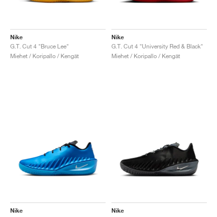
Nike
Nike
G.T. Cut 4 "Bruce Lee"
G.T. Cut 4 "University Red & Black"
Miehet / Koripallo / Kengät
Miehet / Koripallo / Kengät
Nike
Nike