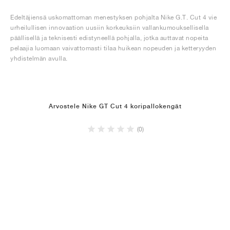
Edeltäjiensä uskomattoman menestyksen pohjalta Nike G.T. Cut 4 vie
urheilullisen innovaation uusiin korkeuksiin vallankumouksellisella
päällisellä ja teknisesti edistyneellä pohjalla, jotka auttavat nopeita
pelaajia luomaan vaivattomasti tilaa huikean nopeuden ja ketteryyden
yhdistelmän avulla.
Arvostele Nike GT Cut 4 koripallokengät
(0)