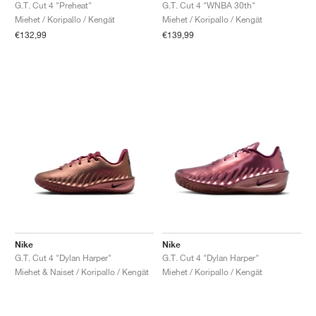
FIELD GENERAL
CRAZE
ADIRACER
MULE
471
GEL-CUMULUS 16
G.T. CUT
FORCE 58
TEKKIRA CUP
508
JORDAN
G.T. Cut 4 "Preheat"
G.T. Cut 4 "WNBA 30th"
Miehet / Koripallo / Kengät
Miehet / Koripallo / Kengät
€132,99
€139,99
KILLSHOT 2
MOTO 2K
ITALIA
LEGACY 312
ALLERDALE
G.T. FUTURE
PS8
ALOHA SUPER
600
TOTAL 90
PHENOMENA
FORUM
JUMPMAN JACK
2000
VERTEBRAE
808
AVA ROVER
1000
HAMBURG
204L
AIR MAX 95
933
MIND
860V2
AIR RIFT
Nike
Nike
G.T. Cut 4 "Dylan Harper"
G.T. Cut 4 "Dylan Harper"
Miehet & Naiset / Koripallo / Kengät
Miehet / Koripallo / Kengät