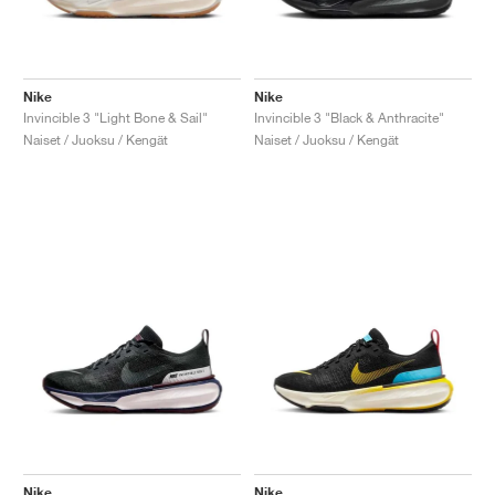
Nike
Nike
Invincible 3 "Light Bone & Sail"
Invincible 3 "Black & Anthracite"
Naiset / Juoksu / Kengät
Naiset / Juoksu / Kengät
Nike
Nike