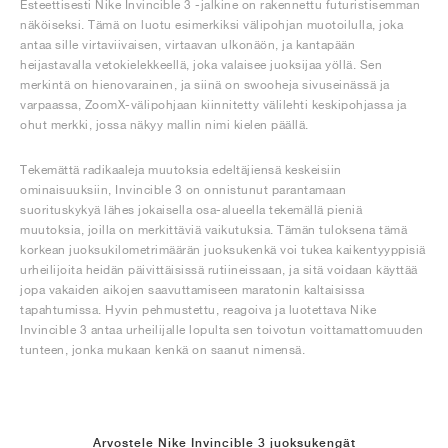
Esteettisesti Nike Invincible 3 -jalkine on rakennettu futuristisemman
näköiseksi. Tämä on luotu esimerkiksi välipohjan muotoilulla, joka
antaa sille virtaviivaisen, virtaavan ulkonäön, ja kantapään
heijastavalla vetokielekkeellä, joka valaisee juoksijaa yöllä. Sen
merkintä on hienovarainen, ja siinä on swooheja sivuseinässä ja
varpaassa, ZoomX-välipohjaan kiinnitetty välilehti keskipohjassa ja
ohut merkki, jossa näkyy mallin nimi kielen päällä.
Tekemättä radikaaleja muutoksia edeltäjiensä keskeisiin
ominaisuuksiin, Invincible 3 on onnistunut parantamaan
suorituskykyä lähes jokaisella osa-alueella tekemällä pieniä
muutoksia, joilla on merkittäviä vaikutuksia. Tämän tuloksena tämä
korkean juoksukilometrimäärän juoksukenkä voi tukea kaikentyyppisiä
urheilijoita heidän päivittäisissä rutiineissaan, ja sitä voidaan käyttää
jopa vakaiden aikojen saavuttamiseen maratonin kaltaisissa
tapahtumissa. Hyvin pehmustettu, reagoiva ja luotettava Nike
Invincible 3 antaa urheilijalle lopulta sen toivotun voittamattomuuden
tunteen, jonka mukaan kenkä on saanut nimensä.
Arvostele Nike Invincible 3 juoksukengät