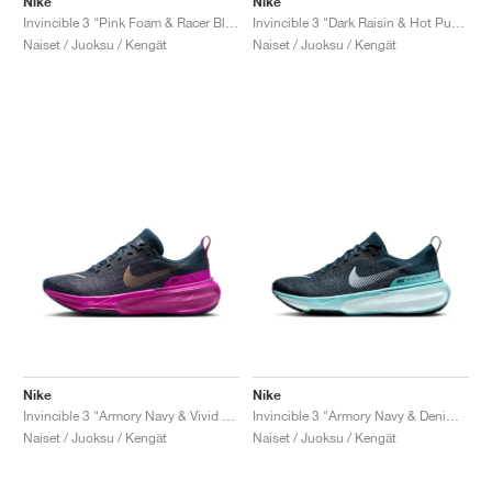
Nike
Nike
Invincible 3 "Pink Foam & Racer Blue"
Invincible 3 "Dark Raisin & Hot Punch"
Naiset / Juoksu / Kengät
Naiset / Juoksu / Kengät
Nike
Nike
Invincible 3 "Armory Navy & Vivid Grape"
Invincible 3 "Armory Navy & Denim Turquoise"
Naiset / Juoksu / Kengät
Naiset / Juoksu / Kengät