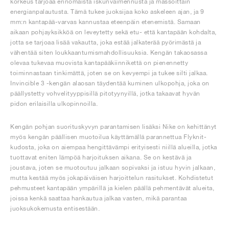
korkeus tarjoaa erinomaista iskunvaimennusta ja massoittain
energianpalautusta. Tämä tukee juoksijaa koko askeleen ajan, ja 9
mm:n kantapää-varvas kannustaa eteenpäin etenemistä. Samaan
aikaan pohjayksikköä on leveytetty sekä etu- että kantapään kohdalta,
jotta se tarjoaa lisää vakautta, joka estää jalkaterää pyörimästä ja
vähentää siten loukkaantumismahdollisuuksia. Kengän takaosassa
olevaa tukevaa muovista kantapääkiinnikettä on pienennetty
toiminnastaan tinkimättä, joten se on kevyempi ja tukee silti jalkaa.
Invincible 3 -kengän alaosan täydentää kuminen ulkopohja, joka on
päällystetty vohvelityyppisillä pitotyynyillä, jotka takaavat hyvän
pidon erilaisilla ulkopinnoilla.
Kengän pohjan suorituskyvyn parantamisen lisäksi Nike on kehittänyt
myös kengän päällisen muotoilua käyttämällä parannettua Flyknit-
kudosta, joka on aiempaa hengittävämpi erityisesti niillä alueilla, jotka
tuottavat eniten lämpöä harjoituksen aikana. Se on kestävä ja
joustava, joten se muotoutuu jalkaan sopivaksi ja istuu hyvin jalkaan,
mutta kestää myös jokapäiväisen harjoittelun rasitukset. Kohdistetut
pehmusteet kantapään ympärillä ja kielen päällä pehmentävät alueita,
joissa kenkä saattaa hankautua jalkaa vasten, mikä parantaa
juoksukokemusta entisestään.