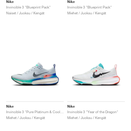
FIELD GENERAL
CRAZE
ADIRACER
MULE
471
GEL-CUMULUS 16
G.T. CUT
FORCE 58
TEKKIRA CUP
508
JORDAN
Nike
Nike
Invincible 3 "Blueprint Pack"
Invincible 3 "Blueprint Pack"
Naiset / Juoksu / Kengät
Miehet / Juoksu / Kengät
KILLSHOT 2
MOTO 2K
ITALIA
LEGACY 312
ALLERDALE
G.T. FUTURE
PS8
ALOHA SUPER
600
TOTAL 90
PHENOMENA
FORUM
JUMPMAN JACK
2000
VERTEBRAE
808
AVA ROVER
1000
HAMBURG
204L
AIR MAX 95
933
MIND
860V2
AIR RIFT
Nike
Nike
Invincible 3 "Pure Platinum & Cool Mint"
Invincible 3 "Year of the Dragon"
Miehet / Juoksu / Kengät
Miehet / Juoksu / Kengät