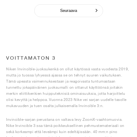
Seuraava
VOITTAMATON 3
Niken Invincible-juoksukenkä on ollut käytössä vasta vuodesta 2019,
mutta jo tuossa lyhyessä ajassa se on tehnyt suuren vaikutuksen.
Tämä upeasta vaimennuksestaan ja reagoivasta tuntumastaan
tunnettu jokapäiväinen juoksumalli on ottanut käyttöönsä joitakin
merkin eliittikenkien huipputeknisiä ominaisuuksia, jotta harjoittelu
olisi kevyttä ja helppoa. Vuonna 2023 Nike vei sarjan uudelle tasolle
mukavuuden ja tuen osalta julkaisemalla Invincible 3:n.
Invincible-sarjan perustana on valtava levy ZoomX-vaahtomuovia.
Nike Invincible 3:ssa tämä poikkeuksellinen pehmustemateriaali on
sekä korkeampi että leveämpi kuin edeltäjissään. 40 mm:n pino