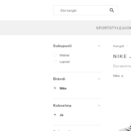
search-
btn
SPORTSTYLE
JUO
Sukupuoli
Kengät
Miehet
NIKE 
Lapset
Dynaamine
Nike
Brändi
Nike
Kokoelma
Ja