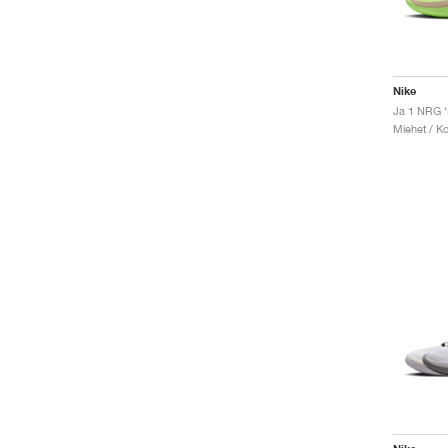
Nike
Ja 1 NRG ‘
Miehet / Ko