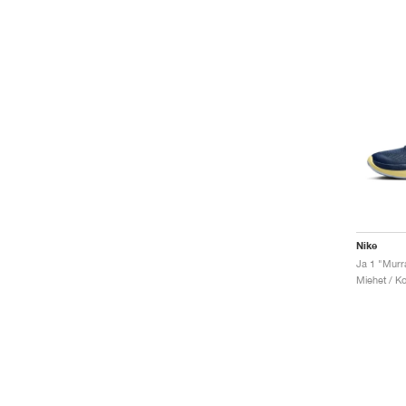
Nike
Ja 1 "Murr
Miehet / Ko