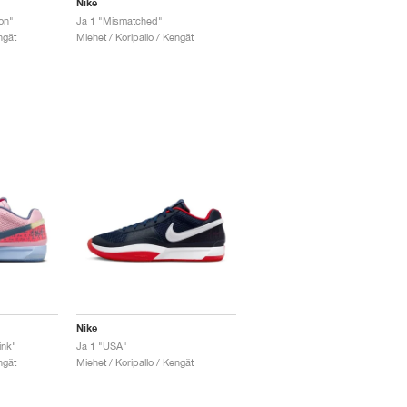
Nike
on"
Ja 1 "Mismatched"
ngät
Miehet / Koripallo / Kengät
Nike
ink"
Ja 1 "USA"
ngät
Miehet / Koripallo / Kengät