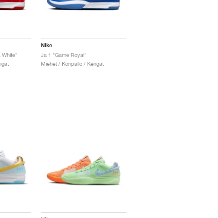
Nike
& White"
Ja 1 "Game Royal"
ngät
Miehet / Koripallo / Kengät