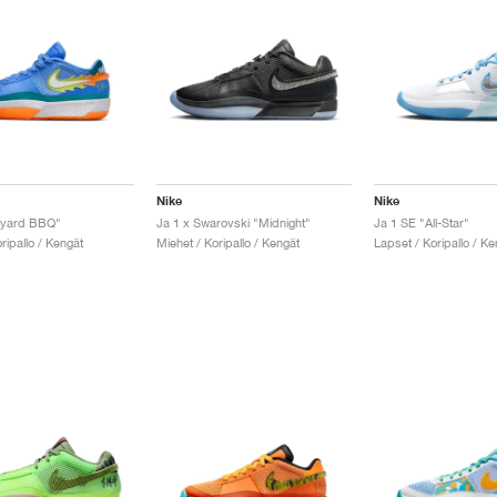
Nike
Nike
kyard BBQ"
Ja 1 x Swarovski "Midnight"
Ja 1 SE "All-Star"
ripallo / Kengät
Miehet / Koripallo / Kengät
Lapset / Koripallo / Ke