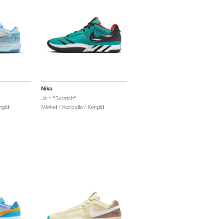
Nike
Ja 1 "Scratch"
ngät
Miehet / Koripallo / Kengät