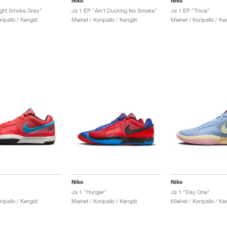
Nike
Nike
ight Smoke Grey"
Ja 1 EP "Ain't Ducking No Smoke"
Ja 1 EP "Trivia"
ripallo / Kengät
Miehet / Koripallo / Kengät
Miehet / Koripallo / Ke
Nike
Nike
Ja 1 "Hunger"
Ja 1 "Day One"
ripallo / Kengät
Miehet / Koripallo / Kengät
Miehet / Koripallo / Ke