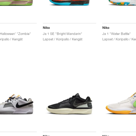
Nike
Nike
Halloween’ "Zombie"
Ja 1 SE "Bright Mandarin"
Ja 1 "Water Battle"
ripallo / Kengät
Lapset / Koripallo / Kengät
Lapset / Koripallo / Ke