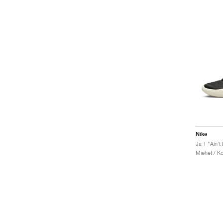
Nike
Ja 1 "Ain'
Miehet / Ko