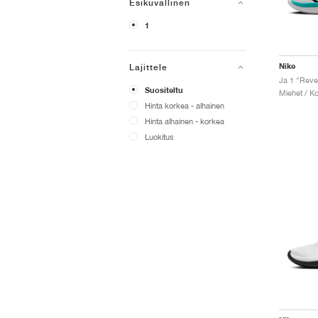
Esikuvallinen
1
Nike
Lajittele
Ja 1 "Reve
Suositeltu
Miehet / Ko
Hinta korkea - alhainen
Hinta alhainen - korkea
Luokitus