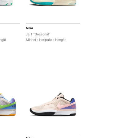
Nike
Ja 1 "Seasonal"
ngät
Miehet / Koripallo / Kengät