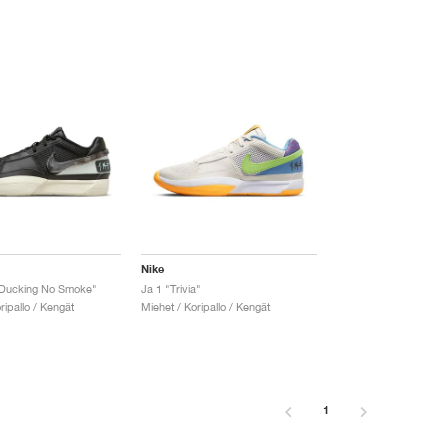
Nike
t Ducking No Smoke"
Ja 1 "Trivia"
ripallo / Kengät
Miehet / Koripallo / Kengät
1