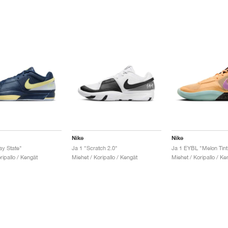
Nike
Nike
ay State"
Ja 1 "Scratch 2.0"
Ja 1 EYBL "Melon Tint
ripallo / Kengät
Miehet / Koripallo / Kengät
Miehet / Koripallo / Ke