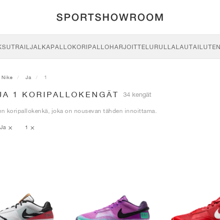
KSU
TRAIL
JALKAPALLO
KORIPALLO
HARJOITTELU
RULLALAUTAILU
TE
Nike
Ja
1
JA 1 KORIPALLOKENGÄT
34 kengät
n koripallokenkä, joka on nousevan tähden innoittama.
Ja
1