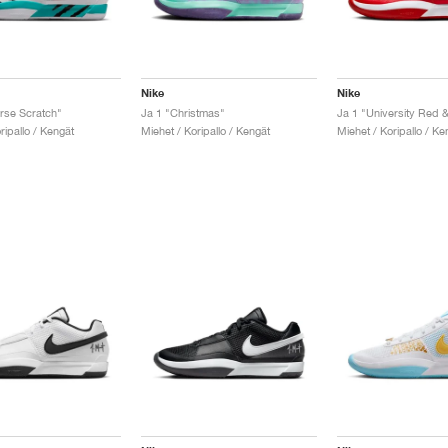
Nike
Nike
rse Scratch"
Ja 1 "Christmas"
Ja 1 "University Red 
ripallo / Kengät
Miehet / Koripallo / Kengät
Miehet / Koripallo / Ke