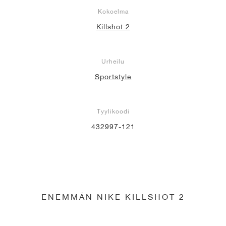
Kokoelma
Killshot 2
Urheilu
Sportstyle
Tyylikoodi
432997-121
ENEMMÄN NIKE KILLSHOT 2