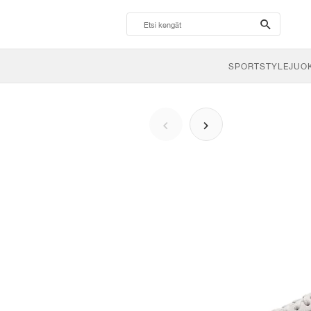
search-
btn
SPORTSTYLE
JUO