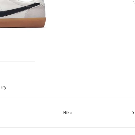
"
irry
Nike