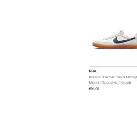
Nike
Miehet / Sportstyle / Kengät
€94,99