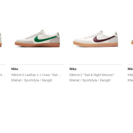
Nike
Nike
Nik
Killshot 2 Leather "Sail & Midnight Navy"
Killshot 2 Leather x J Crew "Sail & Lucid Green"
Killshot 2 "Sail & Night Maroon"
Kil
Miehet / Sportstyle / Kengät
Miehet / Sportstyle / Kengät
Mie