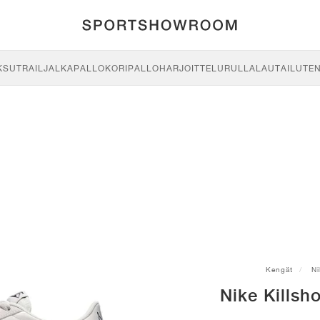
KSU
TRAIL
JALKAPALLO
KORIPALLO
HARJOITTELU
RULLALAUTAILU
TE
Kengät
Ni
Nike Killsh