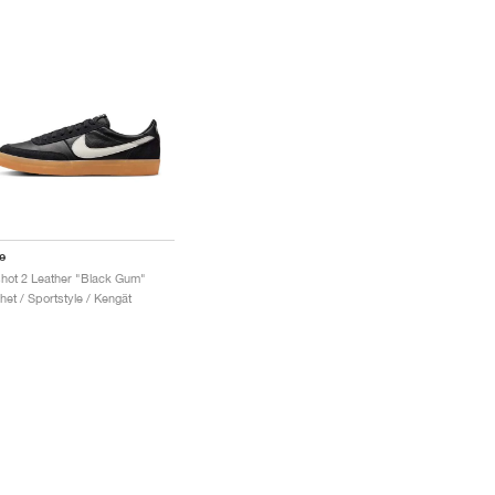
e
lshot 2 Leather "Black Gum"
het / Sportstyle / Kengät