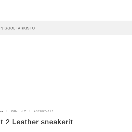
NNIS
GOLF
ARKISTO
ke
Killshot 2
432997-121
ot 2 Leather sneakerit