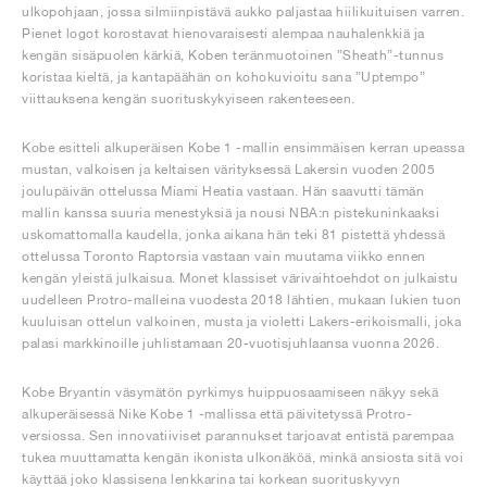
ulkopohjaan, jossa silmiinpistävä aukko paljastaa hiilikuituisen varren.
Pienet logot korostavat hienovaraisesti alempaa nauhalenkkiä ja
kengän sisäpuolen kärkiä, Koben teränmuotoinen ”Sheath”-tunnus
koristaa kieltä, ja kantapäähän on kohokuvioitu sana ”Uptempo”
viittauksena kengän suorituskykyiseen rakenteeseen.
Kobe esitteli alkuperäisen Kobe 1 -mallin ensimmäisen kerran upeassa
mustan, valkoisen ja keltaisen värityksessä Lakersin vuoden 2005
joulupäivän ottelussa Miami Heatia vastaan. Hän saavutti tämän
mallin kanssa suuria menestyksiä ja nousi NBA:n pistekuninkaaksi
uskomattomalla kaudella, jonka aikana hän teki 81 pistettä yhdessä
ottelussa Toronto Raptorsia vastaan vain muutama viikko ennen
kengän yleistä julkaisua. Monet klassiset värivaihtoehdot on julkaistu
uudelleen Protro-malleina vuodesta 2018 lähtien, mukaan lukien tuon
kuuluisan ottelun valkoinen, musta ja violetti Lakers-erikoismalli, joka
palasi markkinoille juhlistamaan 20-vuotisjuhlaansa vuonna 2026.
Kobe Bryantin väsymätön pyrkimys huippuosaamiseen näkyy sekä
alkuperäisessä Nike Kobe 1 -mallissa että päivitetyssä Protro-
versiossa. Sen innovatiiviset parannukset tarjoavat entistä parempaa
tukea muuttamatta kengän ikonista ulkonäköä, minkä ansiosta sitä voi
käyttää joko klassisena lenkkarina tai korkean suorituskyvyn