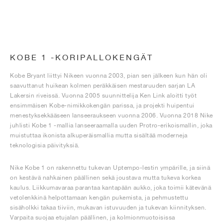
KOBE 1 -KORIPALLOKENGÄT
Kobe Bryant liittyi Nikeen vuonna 2003, pian sen jälkeen kun hän oli
saavuttanut huikean kolmen peräkkäisen mestaruuden sarjan LA
Lakersin riveissä. Vuonna 2005 suunnittelija Ken Link aloitti työt
ensimmäisen Kobe-nimikkokengän parissa, ja projekti huipentui
menestyksekkääseen lanseeraukseen vuonna 2006. Vuonna 2018 Nike
juhlisti Kobe 1 -mallia lanseeraamalla uuden Protro-erikoismallin, joka
muistuttaa ikonista alkuperäismallia mutta sisältää moderneja
teknologisia päivityksiä.
Nike Kobe 1 on rakennettu tukevan Uptempo-lestin ympärille, ja siinä
on kestävä nahkainen päällinen sekä joustava mutta tukeva korkea
kaulus. Liikkumavaraa parantaa kantapään aukko, joka toimii kätevänä
vetolenkkinä helpottamaan kengän pukemista, ja pehmustettu
sisäholkki takaa tiiviin, mukavan istuvuuden ja tukevan kiinnityksen.
Varpaita suojaa etujalan päällinen, ja kolmionmuotoisissa