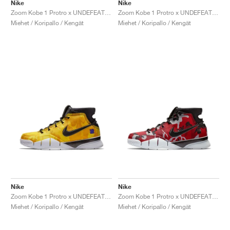
FIELD GENERAL
CRAZE
ADIRACER
MULE
471
GEL-CUMULUS 16
G.T. CUT
FORCE 58
TEKKIRA CUP
508
JORDAN
Nike
Nike
Zoom Kobe 1 Protro x UNDEFEATED "Green Camo"
Zoom Kobe 1 Protro x UNDEFEATED "Orange Camo"
Miehet / Koripallo / Kengät
Miehet / Koripallo / Kengät
KILLSHOT 2
MOTO 2K
ITALIA
LEGACY 312
ALLERDALE
G.T. FUTURE
PS8
ALOHA SUPER
600
TOTAL 90
PHENOMENA
FORUM
JUMPMAN JACK
2000
VERTEBRAE
808
AVA ROVER
1000
HAMBURG
204L
AIR MAX 95
933
MIND
860V2
AIR RIFT
Nike
Nike
Zoom Kobe 1 Protro x UNDEFEATED "Yellow Camo"
Zoom Kobe 1 Protro x UNDEFEATED "Red Camo"
Miehet / Koripallo / Kengät
Miehet / Koripallo / Kengät