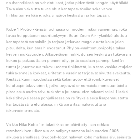
nauhanreikissä on vahvistukset, jotka pidentävät kengän käyttöikää.
Takajalan vakautta tukee ohut kantapäävahvike sekä vahva
hiilikuituinen kääre, joka ympäröi keskijalan ja kantapään.
Kobe 1 Protro -kengän pohjassa on moderni iskunvaimennus, joka
takaa huipputason suorituskyvyn. Suuri Zoom Air -yksikkö ulottuu
kantapäästä varpaisiin ja tarjoaa jatkuvaa reagoivuutta koko jalan
pituudelta, kun taas hienostunut Phylon-vaahtomuovipohja takaa
kevyen mukavuuden. Alkuperäisen hiilikuituisen keskijalan tukivarsin
kokoa ja paksuutta on pienennetty, jotta saadaan parempi kentän
tuntu ja joustavuus tukevuudesta tinkimättä, kun taas vankka etujalan
tukirakenne ja korkeat, uritetut sivuseinät tarjoavat sivuttaisvakautta.
Kestävä kumi muodostaa sekä kalanruoto- että rombikuvioiset
kulutuspintakuvioinnit, jotka tarjoavat erinomaista monisuuntaista
pitoa sekä useita taivutuskohtia joustavuuden takaamiseksi. Lisäksi
kaksitiheyksisessä pohjallisessa on rei'ityksiä sekä lisäpehmustetta
kantapäässä ja etujalassa, mikä parantaa mukavuutta ja
iskunvaimennusta.
Vaikka Nike Kobe 1:n tekniikkaa on päivitetty, sen rohkea,
retrohenkinen ulkonäkö on säilynyt samana kuin vuoden 2006
alkuperäismallissa. Swoosh-logot näkyvät koko mallissa sivuseinistä