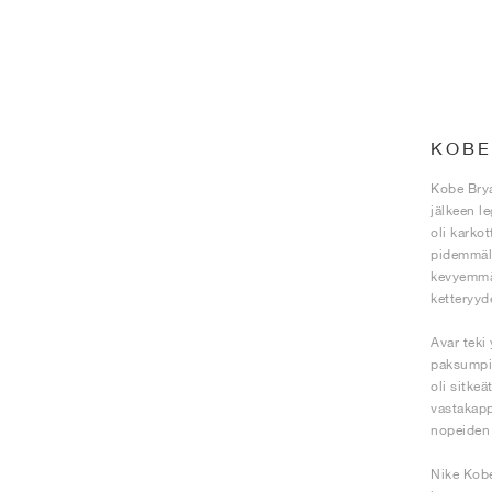
KOBE
Kobe Brya
jälkeen l
oli karkot
pidemmäll
kevyemmän
ketteryyd
Avar teki
paksumpi 
oli sitkeä
vastakapp
nopeiden 
Nike Kobe