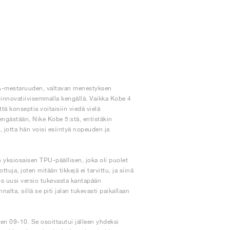
BA-mestaruuden, valtavan menestyksen
n innovatiivisemmalla kengällä. Vaikka Kobe 4
ttä konseptia voitaisiin viedä vielä
engästään, Nike Kobe 5:stä, entistäkin
, jotta hän voisi esiintyä nopeuden ja
 yksiosaisen TPU-päällisen, joka oli puolet
ja, joten mitään tikkejä ei tarvittu, ja siinä
myös uusi versio tukevasta kantapään
ta, sillä se piti jalan tukevasti paikallaan
en 09-10. Se osoittautui jälleen yhdeksi