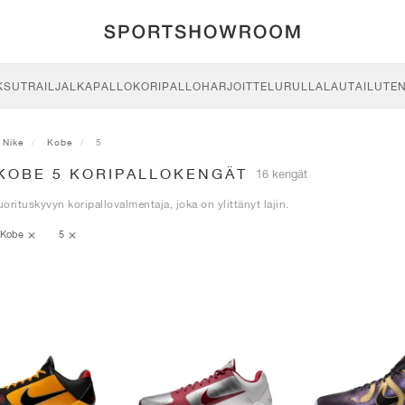
KSU
TRAIL
JALKAPALLO
KORIPALLO
HARJOITTELU
RULLALAUTAILU
TE
Nike
Kobe
5
 KOBE 5 KORIPALLOKENGÄT
16 kengät
orituskyvyn koripallovalmentaja, joka on ylittänyt lajin.
Kobe
5