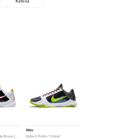
Katsoa
Nike
Kobe 5 Protro "Alternate Bruce Lee"
Kobe 5 Protro "Chaos"