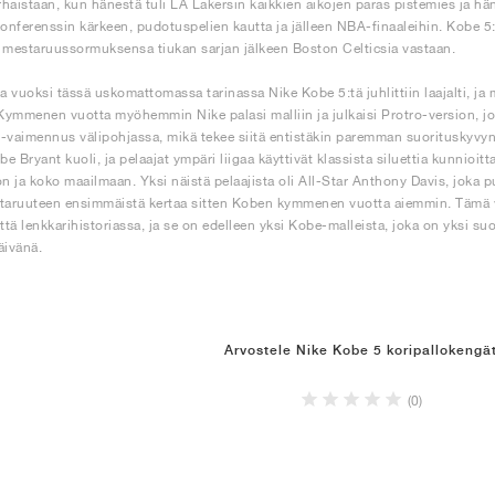
haistaan, kun hänestä tuli LA Lakersin kaikkien aikojen paras pistemies ja hän t
konferenssin kärkeen, pudotuspelien kautta ja jälleen NBA-finaaleihin. Kobe 5:n 
 mestaruussormuksensa tiukan sarjan jälkeen Boston Celticsia vastaan.
 vuoksi tässä uskomattomassa tarinassa Nike Kobe 5:tä juhlittiin laajalti, ja 
 Kymmenen vuotta myöhemmin Nike palasi malliin ja julkaisi Protro-version, j
-vaimennus välipohjassa, mikä tekee siitä entistäkin paremman suorituskyvyn 
obe Bryant kuoli, ja pelaajat ympäri liigaa käyttivät klassista siluettia kunnio
on ja koko maailmaan. Yksi näistä pelaajista oli All-Star Anthony Davis, joka 
ruuteen ensimmäistä kertaa sitten Koben kymmenen vuotta aiemmin. Tämä va
että lenkkarihistoriassa, ja se on edelleen yksi Kobe-malleista, joka on yksi su
äivänä.
Arvostele Nike Kobe 5 koripallokengä
(0)