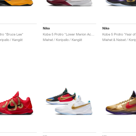
Nike
Nike
tro "Bruce Lee"
Kobe 5 Protro "Lower Merion Aces Away"
ripallo / Kengät
Miehet / Koripallo / Kengät
Miehet & Naiset / Korip