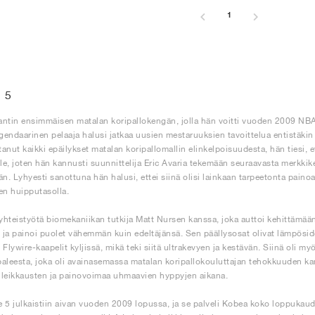
1
 5
ntin ensimmäisen matalan koripallokengän, jolla hän voitti vuoden 2009 N
egendaarinen pelaaja halusi jatkaa uusien mestaruuksien tavoittelua entistäki
tanut kaikki epäilykset matalan koripallomallin elinkelpoisuudesta, hän tiesi, e
e, joten hän kannusti suunnittelija Eric Avaria tekemään seuraavasta merkkik
. Lyhyesti sanottuna hän halusi, ettei siinä olisi lainkaan tarpeetonta painoa
en huipputasolla.
 yhteistyötä biomekaniikan tutkija Matt Nursen kanssa, joka auttoi kehittämään
ja painoi puolet vähemmän kuin edeltäjänsä. Sen päällysosat olivat lämpösidottu
t Flywire-kaapelit kyljissä, mikä teki siitä ultrakevyen ja kestävän. Siinä oli 
aleesta, joka oli avainasemassa matalan koripallokouluttajan tehokkuuden kannal
leikkausten ja painovoimaa uhmaavien hyppyjen aikana.
 5 julkaistiin aivan vuoden 2009 lopussa, ja se palveli Kobea koko loppukaud