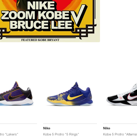
Nike
Nike
tro "Lakers"
Kobe 5 Protro "5 Rings"