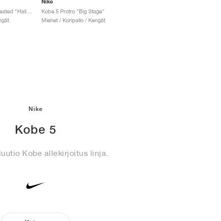
Nike
Kobe 5 Protro x Undefeated "Hall of Fame"
Kobe 5 Protro "Big Stage"
ngät
Miehet / Koripallo / Kengät
Nike
Kobe 5
utio Kobe allekirjoitus linja.