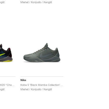
ngät
Miehet / Koripallo / Kengät
Nike
Kobe 5 Protro x NBA 2K20 "Chaos Alternate"
Kobe 5 ‘Black Mamba Collection’ "Fade to Black"
ngät
Miehet / Koripallo / Kengät