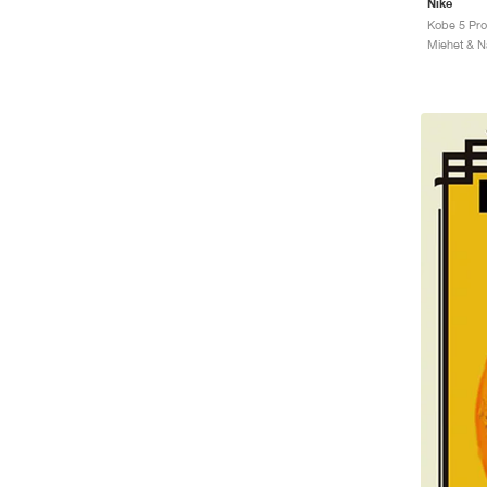
Nike
Miehet & Na