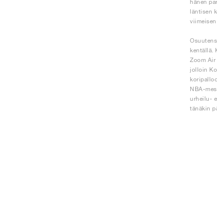
hänen par
läntisen 
viimeisen
Osuutensa
kentällä.
Zoom Air 
jolloin K
koripallo
NBA-mesta
urheilu- 
tänäkin p