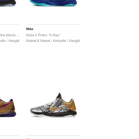
Nike
Kobe 5 Protro ‘Year of the Mamba’ "Eggplant"
Kobe 5 Protro "X-Ray"
allo / Kengät
Miehet & Naiset / Koripallo / Kengät