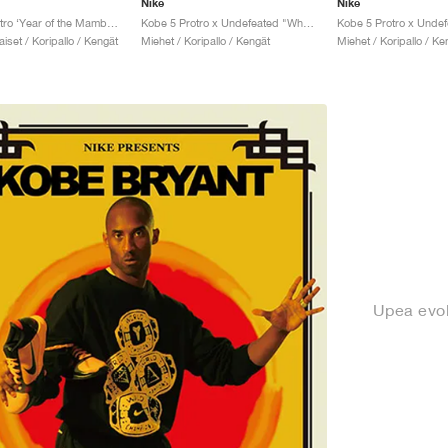
Nike
Nike
Kobe 5 Protro ‘Year of the Mamba’ "University Red"
Kobe 5 Protro x Undefeated "What If"
iset / Koripallo / Kengät
Miehet / Koripallo / Kengät
Miehet / Koripallo / Ke
Upea evolu