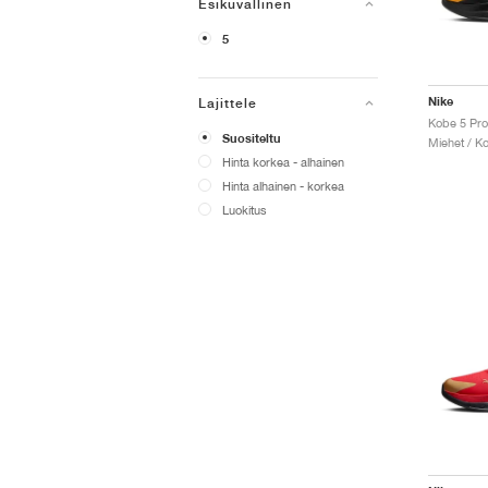
Esikuvallinen
5
Nike
Lajittele
Kobe 5 Pro
Suositeltu
Miehet / Ko
Hinta korkea - alhainen
Hinta alhainen - korkea
Luokitus