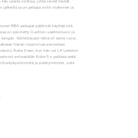
eki useita voittoja, jotka veivät heidät
jalkeilla suuri pelaaja voitti viidennen ja
monet NBA-pelaajat päättivät käyttää sitä
ossa on päivitetty Cushlon-vaahtomuovi ja
kengän. Valitettavasti tämä oli sama vuosi,
ittaakseen hänen inspiroivaa panostaan
pukeutui Kobe 5:een, kun hän vei LA Lakersin
hvisti entisestään Kobe 5:n paikkaa sekä
orituskykyisimmistä ja pidetyimmistä, vielä
t