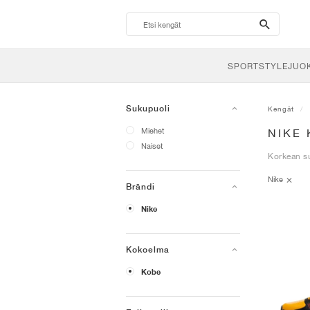
search-
btn
SPORTSTYLE
JUO
Sukupuoli
Kengät
Miehet
NIKE
Naiset
Korkean su
Nike
Brändi
Nike
Kokoelma
Kobe