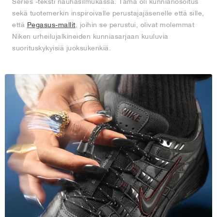
Series -teksti nauhasilmukassa. Tämä oli kunnianosoitus
sekä tuotemerkin inspiroivalle perustajajäsenelle että sille,
että
Pegasus-mallit
, joihin se perustui, olivat molemmat
Niken urheilujalkineiden kunniasarjaan kuuluvia
suorituskykyisiä juoksukenkiä.