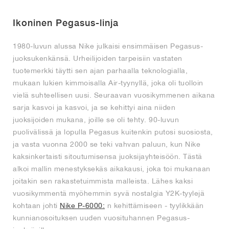
FIELD GENERAL
CRAZE
ADIRACER
MULE
471
GEL-CUMULUS 16
G.T. CUT
FORCE 58
TEKKIRA CUP
508
JORDAN
Ikoninen Pegasus-linja
KILLSHOT 2
MOTO 2K
ITALIA
LEGACY 312
ALLERDALE
G.T. FUTURE
PS8
ALOHA SUPER
600
1980-luvun alussa Nike julkaisi ensimmäisen Pegasus-
TOTAL 90
PHENOMENA
FORUM
JUMPMAN JACK
2000
VERTEBRAE
808
juoksukenkänsä. Urheilijoiden tarpeisiin vastaten
tuotemerkki täytti sen ajan parhaalla teknologialla,
mukaan lukien kimmoisalla Air-tyynyllä, joka oli tuolloin
AVA ROVER
1000
HAMBURG
204L
AIR MAX 95
933
vielä suhteellisen uusi. Seuraavan vuosikymmenen aikana
sarja kasvoi ja kasvoi, ja se kehittyi aina niiden
MIND
860V2
juoksijoiden mukana, joille se oli tehty. 90-luvun
puolivälissä ja lopulla Pegasus kuitenkin putosi suosiosta,
AIR RIFT
ja vasta vuonna 2000 se teki vahvan paluun, kun Nike
kaksinkertaisti sitoutumisensa juoksijayhteisöön. Tästä
alkoi mallin menestyksekäs aikakausi, joka toi mukanaan
joitakin sen rakastetuimmista malleista. Lähes kaksi
vuosikymmentä myöhemmin syvä nostalgia Y2K-tyylejä
kohtaan johti
Nike P-6000:
n kehittämiseen - tyylikkään
kunnianosoituksen uuden vuosituhannen Pegasus-