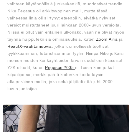
vaihteen käytännöllisiä juoksukenkiä, muodostivat trendin.
Nike Pegasus oli arkkityyppinen malli, mutta tässä
vaiheessa linja oli siirtynyt eteenpäin, eivätkä nykyiset
versiot muistuttaneet juuri lainkaan 2000-luvun versioita.
Niissä ei ollut vain erilainen ulkonäkö, vaan ne olivat myös
täynnä huipputeknisiä ominaisuuksia, kuten
Zoom Airia
ja
ReactX-vaahtomuovia
, jotka luonnollisesti tuottivat
tyylikkäämmän, futuristisemman tyylin. Niinpä Nike julkaisi
monien muiden kenkäyhtiöiden tavoin uudelleen klassiset
Y2K-siluetit, kuten
Pegasus 2005:
n. Toisin kuin jotkut
kilpailijansa, merkki päätti kuitenkin luoda täysin
alkuperäisen mallin, joka sekä jäljitteli että juhli 2000-
luvun juoksijaa.