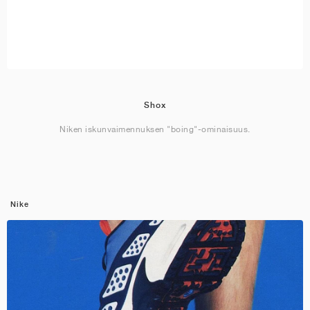
Shox
Niken iskunvaimennuksen "boing"-ominaisuus.
Nike