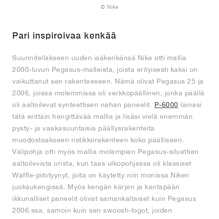
© Nike
Pari inspiroivaa kenkää
Suunnitellakseen uuden isäkenkänsä Nike otti mallia
2000-luvun Pegasus-malleista, joista erityisesti kaksi on
vaikuttanut sen rakenteeseen. Nämä olivat Pegasus 25 ja
2006, joissa molemmissa oli verkkopäällinen, jonka päällä
oli aaltoilevat synteettisen nahan paneelit.
P-6000
lainasi
tätä erittäin hengittävää mallia ja lisäsi vielä enemmän
pysty- ja vaakasuuntaisia päällysrakenteita
muodostaakseen ristikkorakenteen koko päälliseen.
Välipohja otti myös mallia molempien Pegasus-siluettien
aaltoilevista urista, kun taas ulkopohjassa oli klassiset
Waffle-pitotyynyt, joita on käytetty niin monissa Niken
juoksukengissä. Myös kengän kärjen ja kantapään
ikkunalliset paneelit olivat samankaltaiset kuin Pegasus
2006:ssa, samoin kuin sen swoosh-logot, joiden