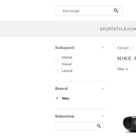
search-
btn
SPORTSTYLE
JUO
Sukupuoli
Kengät
Miehet
NIKE
Naiset
Nike
Lapset
Brändi
Nike
Kokoelma
Search