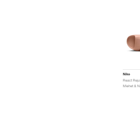
Nike
React Reju