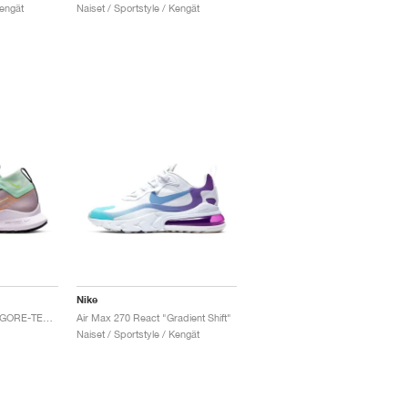
Kengät
Naiset / Sportstyle / Kengät
Nike
React Pegasus Trail 4 GORE-TEX "Purple Smoke & Enamel Green"
Air Max 270 React "Gradient Shift"
Naiset / Sportstyle / Kengät