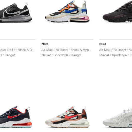
Nike
Nike
React Pegasus Trail 4 "Black & Dark Grey"
Air Max 270 React "Fossil & Hyper Blue"
il / Kengät
Naiset / Sportstyle / Kengät
Miehet / Sportstyle / 