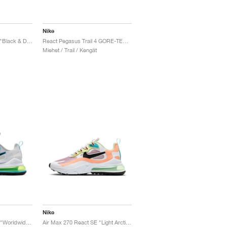
Nike
React Pegasus Trail 4 "Black & Dark Grey"
React Pegasus Trail 4 GORE-TEX "Black & Reflect Silver"
Miehet / Trail / Kengät
Nike
Air Max 270 React SE "Worldwide Pack"
Air Max 270 React SE "Light Arctic Pink"