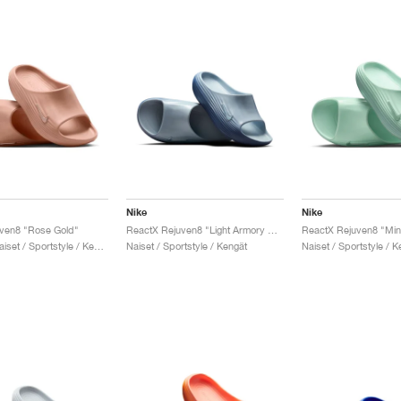
Nike
Nike
ven8 "Rose Gold"
ReactX Rejuven8 "Light Armory Blue & Sanded Purple"
Miehet & Naiset / Sportstyle / Kengät
Naiset / Sportstyle / Kengät
Naiset / Sportstyle / K