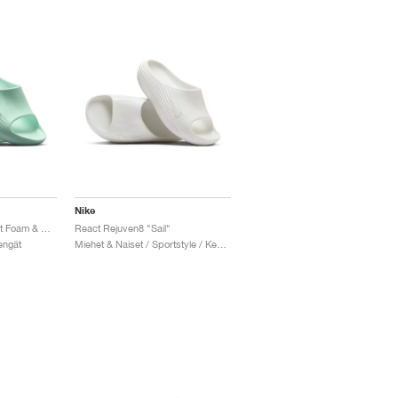
Nike
ReactX Rejuven8 "Mint Foam & Cannon"
React Rejuven8 "Sail"
engät
Miehet & Naiset / Sportstyle / Kengät