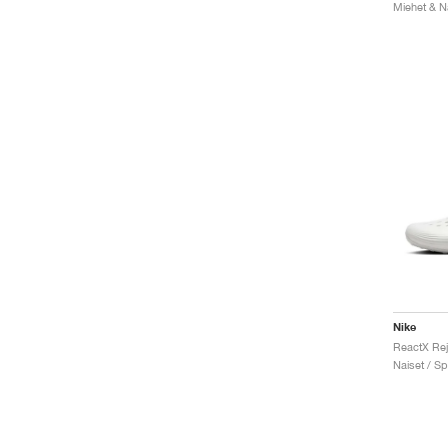
Nike
ReactX Rej
Naiset / Sp