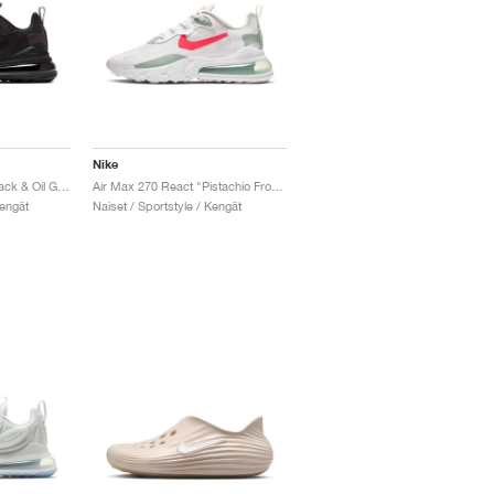
Nike
Air Max 270 React "Black & Oil Grey"
Air Max 270 React "Pistachio Frost"
Kengät
Naiset / Sportstyle / Kengät