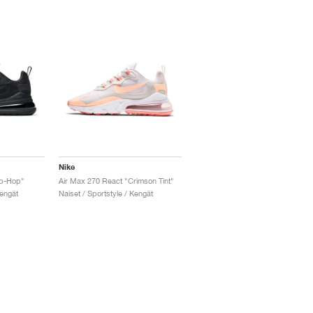
Nike
ip-Hop"
Air Max 270 React "Crimson Tint"
Kengät
Naiset / Sportstyle / Kengät