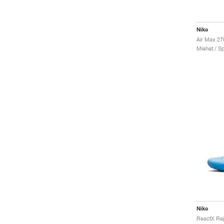
Nike
Air Max 27
Miehet / Sp
Nike
ReactX Rej