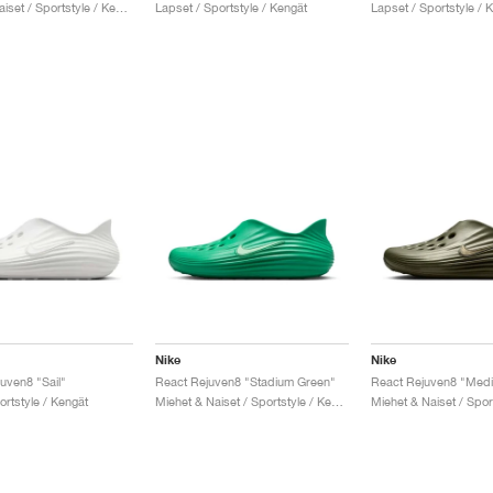
Miehet & Naiset / Sportstyle / Kengät
Lapset / Sportstyle / Kengät
Lapset / Sportstyle / 
Nike
Nike
uven8 "Sail"
React Rejuven8 "Stadium Green"
React Rejuven8 "Medi
ortstyle / Kengät
Miehet & Naiset / Sportstyle / Kengät