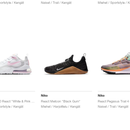
ortstyle / Kengät
Naiset / Trail / Kengät
Miehet / Sportstyle / 
Nike
Nike
Air Max 270 React "White & Pink Foam"
React Metcon "Black Gum"
ortstyle / Kengät
Miehet / Harjoittelu / Kengät
Naiset / Trail / Kengät