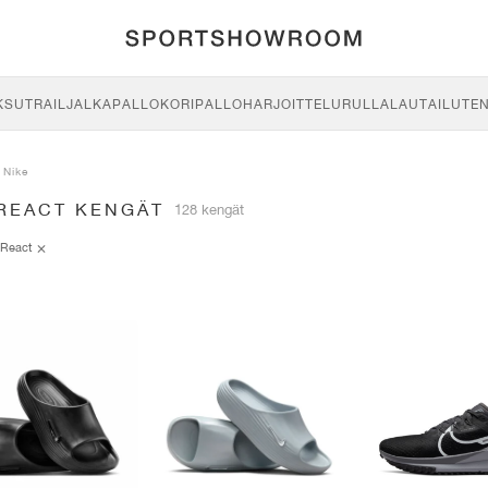
KSU
TRAIL
JALKAPALLO
KORIPALLO
HARJOITTELU
RULLALAUTAILU
TE
Nike
 REACT KENGÄT
128 kengät
React