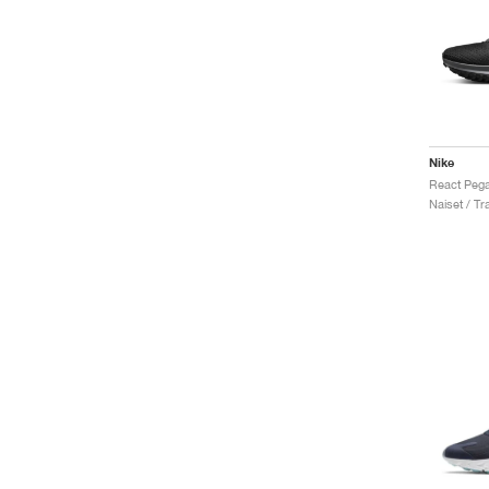
Nike
Naiset / Tra