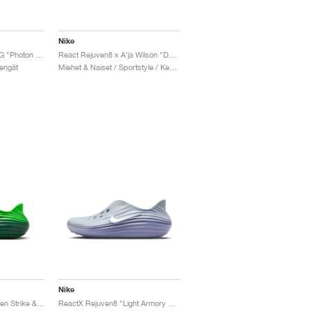
Nike
Air Max 270 React ENG "Photon Dust"
React Rejuven8 x A'ja Wilson "Desert Sand"
Kengät
Miehet & Naiset / Sportstyle / Kengät
Nike
ReactX Rejuven8 "Green Strike & Fir"
ReactX Rejuven8 "Light Armory Blue"