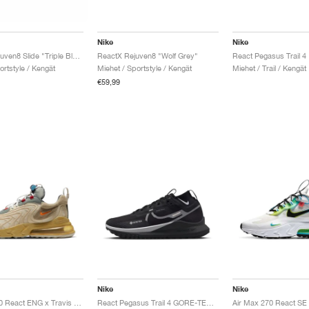
Nike
Nike
ReactX Rejuven8 Slide "Triple Black"
ReactX Rejuven8 "Wolf Grey"
ortstyle / Kengät
Miehet / Sportstyle / Kengät
Miehet / Trail / Kengät
€59,99
Nike
Nike
Air Max 270 React ENG x Travis Scott "Cactus Trails"
React Pegasus Trail 4 GORE-TEX "Black & Reflect Silver"