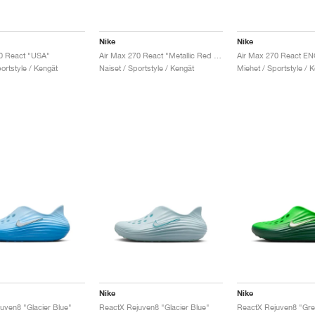
Nike
Nike
0 React "USA"
Air Max 270 React "Metallic Red Bronze"
ortstyle / Kengät
Naiset / Sportstyle / Kengät
Miehet / Sportstyle / 
Nike
Nike
uven8 "Glacier Blue"
ReactX Rejuven8 "Glacier Blue"