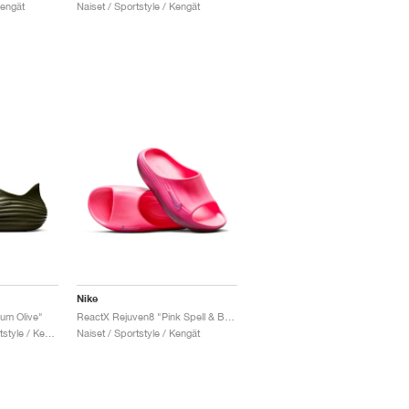
Kengät
Naiset / Sportstyle / Kengät
Nike
um Olive"
ReactX Rejuven8 "Pink Spell & Bordeaux"
Miehet & Naiset / Sportstyle / Kengät
Naiset / Sportstyle / Kengät