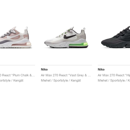
Nike
Nike
Air Max 270 React "Plum Chalk & Stone Mauve"
Air Max 270 React "Vast Grey & Electric Green"
Air Max 270 React "H
ortstyle / Kengät
Miehet / Sportstyle / Kengät
Miehet / Sportstyle / 