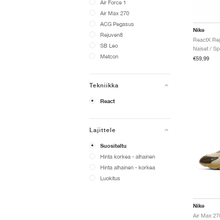
Air Force 1
Air Max 270
ACG Pegasus
Nike
Rejuven8
SB Leo
Naiset / Sp
Metcon
€59,99
Tekniikka
React
Lajittele
Suositeltu
Hinta korkea - alhainen
Hinta alhainen - korkea
Luokitus
Nike