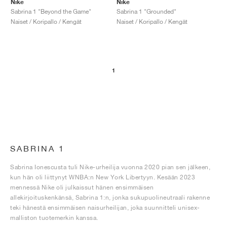
Nike
Nike
Sabrina 1 "Beyond the Game"
Sabrina 1 "Grounded"
Naiset / Koripallo / Kengät
Naiset / Koripallo / Kengät
1
SABRINA 1
Sabrina Ionescusta tuli Nike-urheilija vuonna 2020 pian sen jälkeen,
kun hän oli liittynyt WNBA:n New York Libertyyn. Kesään 2023
mennessä Nike oli julkaissut hänen ensimmäisen
allekirjoituskenkänsä, Sabrina 1:n, jonka sukupuolineutraali rakenne
teki hänestä ensimmäisen naisurheilijan, joka suunnitteli unisex-
malliston tuotemerkin kanssa.