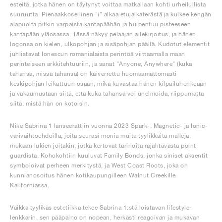
esteitä, jotka hänen on täytynyt voittaa matkallaan kohti urheilullista
suuruutta. Pienaakkosellinen "i" alkaa etujalkaterästä ja kulkee kengän
alapuolta pitkin varpaista kantapäähän ja huipentuu pisteeseen
kantapään yläosassa. Tässä näkyy pelaajan allekirjoitus, ja hänen
logonsa on kielen, ulkopohjan ja sisäpohjan päällä. Kudotut elementit
juhlistavat Ionescun romanialaista perintöä viittaamalla maan
perinteiseen arkkitehtuuriin, ja sanat "Anyone, Anywhere" (kuka
tahansa, missä tahansa) on kaiverrettu huomaamattomasti
keskipohjan leikattuun osaan, mikä kuvastaa hänen kilpailuhenkeään
ja vakaumustaan siitä, että kuka tahansa voi unelmoida, riippumatta
siitä, mistä hän on kotoisin.
Nike Sabrina 1 lanseerattiin vuonna 2023 Spark-, Magnetic- ja Ionic-
värivaihtoehdoilla, joita seurasi monia muita tyylikkäitä malleja,
mukaan lukien joitakin, jotka kertovat tarinoita räjähtävästä point
guardista. Kohokohtiin kuuluvat Family Bonds, jonka siniset aksentit
symboloivat perheen merkitystä, ja West Coast Roots, joka on
kunnianosoitus hänen kotikaupungilleen Walnut Creekille
Kaliforniassa.
Vaikka tyylikäs estetiikka tekee Sabrina 1:stä loistavan lifestyle-
lenkkarin, sen pääpaino on nopean, herkästi reagoivan ja mukavan