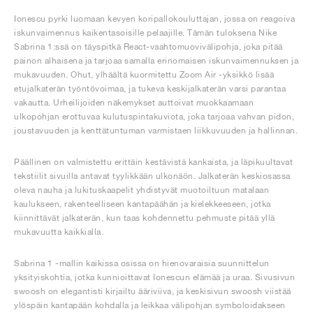
Ionescu pyrki luomaan kevyen koripallokouluttajan, jossa on reagoiva
iskunvaimennus kaikentasoisille pelaajille. Tämän tuloksena Nike
Sabrina 1:ssä on täyspitkä React-vaahtomuovivälipohja, joka pitää
painon alhaisena ja tarjoaa samalla erinomaisen iskunvaimennuksen ja
mukavuuden. Ohut, ylhäältä kuormitettu Zoom Air -yksikkö lisää
etujalkaterän työntövoimaa, ja tukeva keskijalkaterän varsi parantaa
vakautta. Urheilijoiden näkemykset auttoivat muokkaamaan
ulkopohjan erottuvaa kulutuspintakuviota, joka tarjoaa vahvan pidon,
joustavuuden ja kenttätuntuman varmistaen liikkuvuuden ja hallinnan.
Päällinen on valmistettu erittäin kestävistä kankaista, ja läpikuultavat
tekstiilit sivuilla antavat tyylikkään ulkonäön. Jalkaterän keskiosassa
oleva nauha ja lukituskaapelit yhdistyvät muotoiltuun matalaan
kaulukseen, rakenteelliseen kantapäähän ja kielekkeeseen, jotka
kiinnittävät jalkaterän, kun taas kohdennettu pehmuste pitää yllä
mukavuutta kaikkialla.
Sabrina 1 -mallin kaikissa osissa on hienovaraisia suunnittelun
yksityiskohtia, jotka kunnioittavat Ionescun elämää ja uraa. Sivusivun
swoosh on elegantisti kirjailtu ääriviiva, ja keskisivun swoosh viistää
ylöspäin kantapään kohdalla ja leikkaa välipohjan symboloidakseen