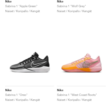
FIELD GENERAL
CRAZE
ADIRACER
MULE
471
GEL-CUMULUS 16
G.T. CUT
FORCE 58
TEKKIRA CUP
508
JORDAN
Nike
Nike
Sabrina 1 "Apple Green"
Sabrina 1 "Wolf Grey"
Naiset / Koripallo / Kengät
Naiset / Koripallo / Kengät
KILLSHOT 2
MOTO 2K
ITALIA
LEGACY 312
ALLERDALE
G.T. FUTURE
PS8
ALOHA SUPER
600
TOTAL 90
PHENOMENA
FORUM
JUMPMAN JACK
2000
VERTEBRAE
808
AVA ROVER
1000
HAMBURG
204L
AIR MAX 95
933
MIND
860V2
AIR RIFT
Nike
Nike
Sabrina 1 "Oreo"
Sabrina 1 "West Coast Roots"
Naiset / Koripallo / Kengät
Naiset / Koripallo / Kengät