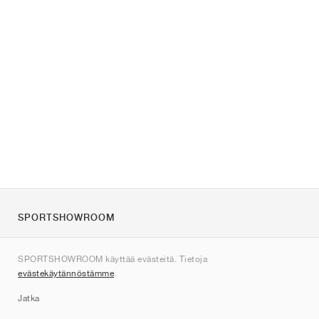
SPORTSHOWROOM
Tietoa meistä
SPORTSHOWROOM käyttää evästeitä. Tietoja
Ota yhteyttä
evästekäytännöstämme
.
Sitemap
Jatka