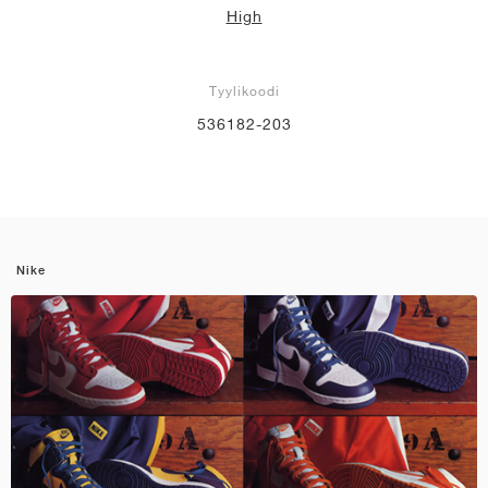
High
Tyylikoodi
536182-203
Nike