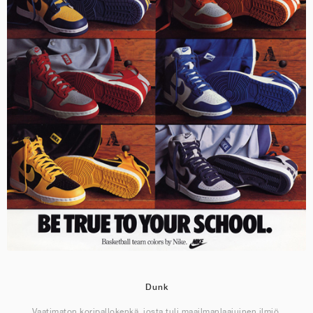
Dunk
Vaatimaton koripallokenkä, josta tuli maailmanlaajuinen ilmiö.