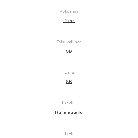
Kokoelma
Dunk
Esikuvallinen
SB
Linja
SB
Urheilu
Rullalautailu
Tyyli