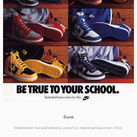
Dunk
Vaatimaton koripallokenkä, josta tuli maailmanlaajuinen ilmiö.