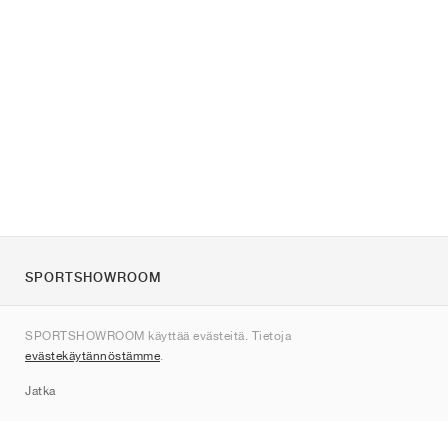
SPORTSHOWROOM
Tietoa meistä
SPORTSHOWROOM käyttää evästeitä. Tietoja
Ota yhteyttä
evästekäytännöstämme
.
Sitemap
Jatka
Tuotemerkit