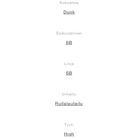
Kokoelma
Dunk
Esikuvallinen
SB
Linja
SB
Urheilu
Rullalautailu
Tyyli
High