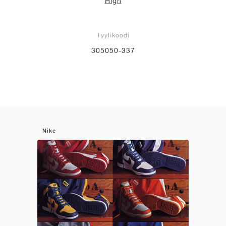
High
Tyylikoodi
305050-337
Nike