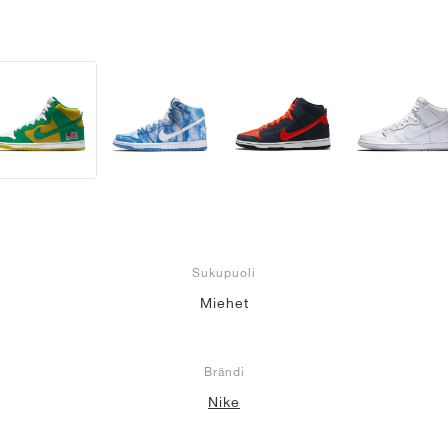
Sukupuoli
Miehet
Brändi
Nike