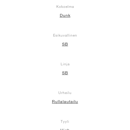
Kokoelma
Dunk
Esikuvallinen
SB
Linja
SB
Urheilu
Rullalautailu
Tyyli