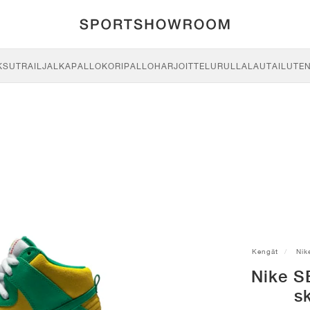
KSU
TRAIL
JALKAPALLO
KORIPALLO
HARJOITTELU
RULLALAUTAILU
TE
Kengät
Nik
Nike S
s