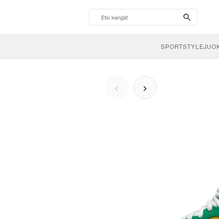
search-
btn
SPORTSTYLE
JUO