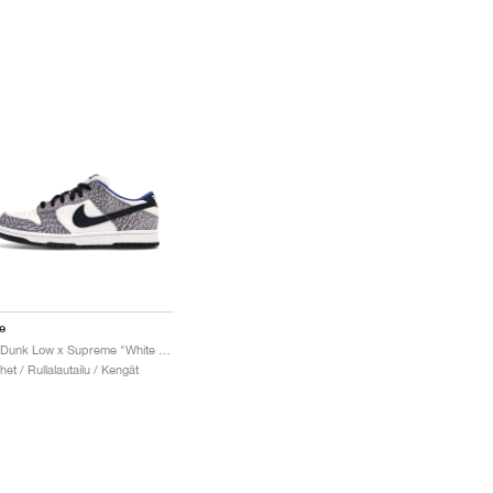
e
SB Dunk Low x Supreme "White Cement"
het / Rullalautailu / Kengät