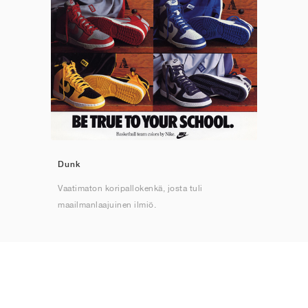
Dunk
Vaatimaton koripallokenkä, josta tuli
maailmanlaajuinen ilmiö.