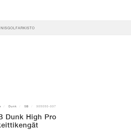
NNIS
GOLF
ARKISTO
e
Dunk
SB
305050-337
B Dunk High Pro
keittikengät