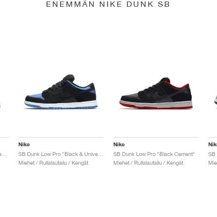
ENEMMÄN NIKE DUNK SB
Nike
Nike
Nik
SB Dunk Low x Jeff Staple "Pigeon"
SB Dunk Low Pro "Black & University Blue"
SB Dunk Low Pro "Black Cement"
Miehet / Rullalautailu / Kengät
Miehet / Rullalautailu / Kengät
Mie