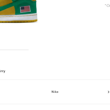
"O
irry
Nike