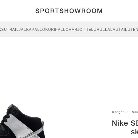
KSU
TRAIL
JALKAPALLO
KORIPALLO
HARJOITTELU
RULLALAUTAILU
TE
Kengät
Nik
Nike S
s