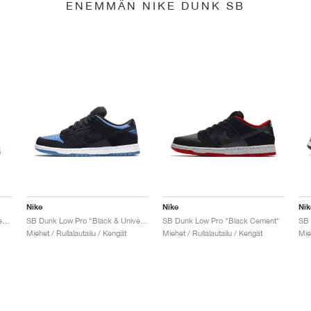
ENEMMÄN NIKE DUNK SB
Nike
Nike
Nik
SB Dunk Low x Jeff Staple "Pigeon"
SB Dunk Low Pro "Black & University Blue"
SB Dunk Low Pro "Black Cement"
Miehet / Rullalautailu / Kengät
Miehet / Rullalautailu / Kengät
Mie