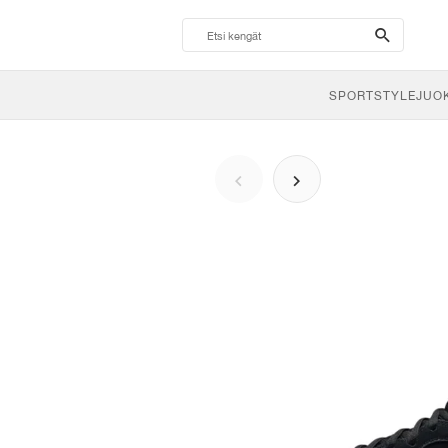
search-
btn
SPORTSTYLE
JUO