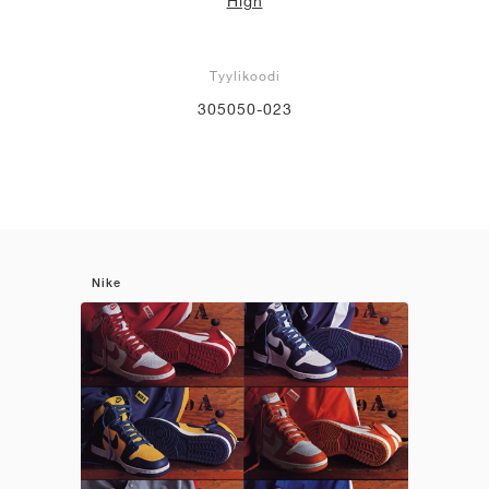
High
Tyylikoodi
305050-023
Nike