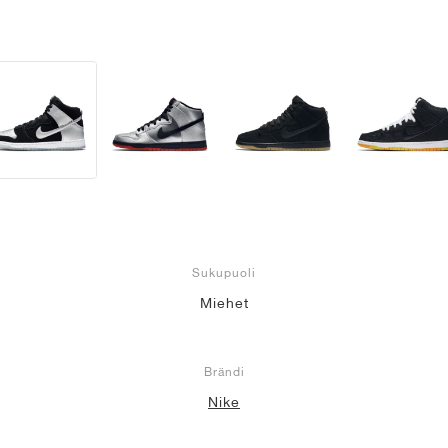
Sukupuoli
Miehet
Brändi
Nike