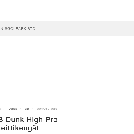
NNIS
GOLF
ARKISTO
e
Dunk
SB
305050-023
B Dunk High Pro
keittikengät