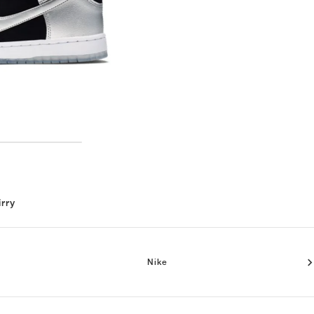
irry
Nike