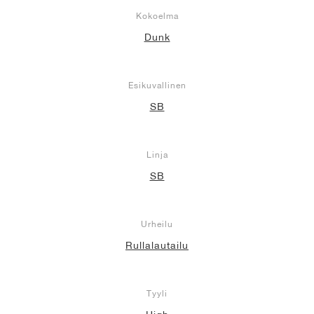
Kokoelma
Dunk
Esikuvallinen
SB
Linja
SB
Urheilu
Rullalautailu
Tyyli