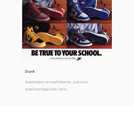
Dunk
Vaatimaton koripallokenkä, josta tuli
maailmanlaajuinen ilmiö.