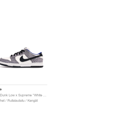
e
SB Dunk Low x Supreme "White Cement"
het / Rullalautailu / Kengät