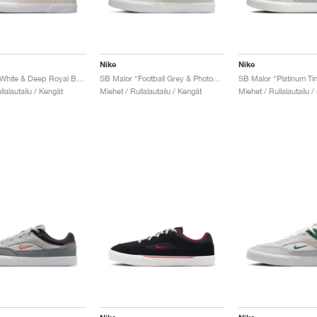
Nike
Nike
SB Malor "White & Deep Royal Blue"
SB Malor "Football Grey & Photon Dust"
llalautailu / Kengät
Miehet / Rullalautailu / Kengät
Miehet / Rullalautailu /