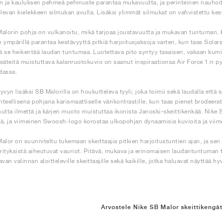
n ja kauluksen pehmeä pehmuste parantaa mukavuutta, ja perinteinen nauhoitus
olevan kielekkeen silmukan avulla. Lisäksi ylimmät silmukat on vahvistettu ke
alorin pohja on vulkanoitu, mikä tarjoaa joustavuutta ja mukavan tuntuman. 
 ympärillä parantaa kestävyyttä pitkiä harjoitusjaksoja varten, kun taas Sola
tä se heikentää laudan tuntumaa. Luotettava pito syntyy tasaisen, vakaan kumi
säteitä muistuttava kalanruotokuvio on saanut inspiraationsa Air Force 1:n pyö
udassa.
yvyn lisäksi SB Malorilla on houkutteleva tyyli, joka toimii sekä laudalla että 
anteellisena pohjana karismaattiselle värikontrastille, kun taas pienet brodeer
utta ilmettä ja kärjen muoto muistuttaa ikonista Janoski-skeittikenkää. Nike S
ä, ja viimeinen Swoosh-logo korostaa ulkopohjan dynaamisia kuvioita ja viime
alor on suunniteltu tukemaan skeittaajia pitkien harjoitustuntien ajan, ja sen 
yrityksistä aiheutuvat vauriot. Pitävä, mukava ja erinomaisen laudantuntuman 
tavan valinnan aloitteleville skeittaajille sekä kaikille, jotka haluavat näyttää h
Arvostele Nike SB Malor skeittikengä