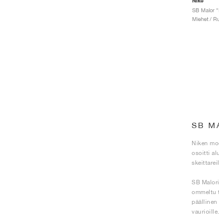
Nike
Miehet / Ru
SB M
Niken mod
osoitti al
skeittare
SB Malori
ommeltu t
päällinen
vaurioill