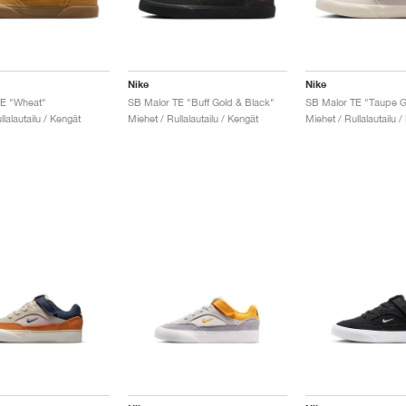
Nike
Nike
TE "Wheat"
SB Malor TE "Buff Gold & Black"
llalautailu / Kengät
Miehet / Rullalautailu / Kengät
Miehet / Rullalautailu /