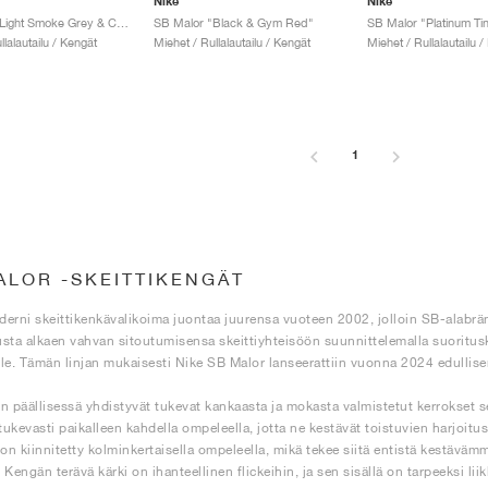
Nike
Nike
SB Malor "Light Smoke Grey & Cosmic Clay"
SB Malor "Black & Gym Red"
SB Malor "Platinum Tint
llalautailu / Kengät
Miehet / Rullalautailu / Kengät
Miehet / Rullalautailu /
1
ALOR -SKEITTIKENGÄT
erni skeittikenkävalikoima juontaa juurensa vuoteen 2002, jolloin SB-alabränd
usta alkaen vahvan sitoutumisensa skeittiyhteisöön suunnittelemalla suorituskyky
ille. Tämän linjan mukaisesti Nike SB Malor lanseerattiin vuonna 2024 edullisena
n päällisessä yhdistyvät tukevat kankaasta ja mokasta valmistetut kerrokset se
ukevasti paikalleen kahdella ompeleella, jotta ne kestävät toistuvien harjoitu
 on kiinnitetty kolminkertaisella ompeleella, mikä tekee siitä entistä kestäv
e. Kengän terävä kärki on ihanteellinen flickeihin, ja sen sisällä on tarpeeksi 