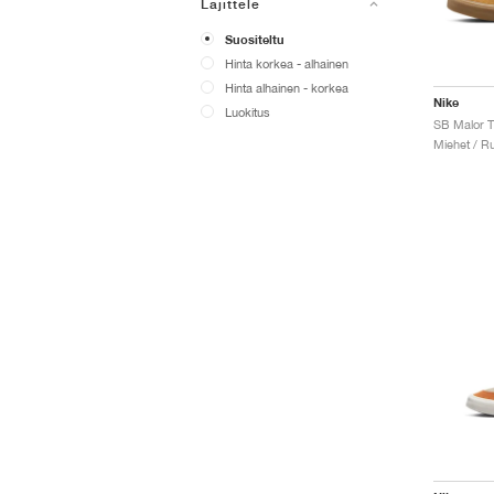
Lajittele
Suositeltu
Hinta korkea - alhainen
Hinta alhainen - korkea
Nike
Luokitus
SB Malor 
Miehet / Ru