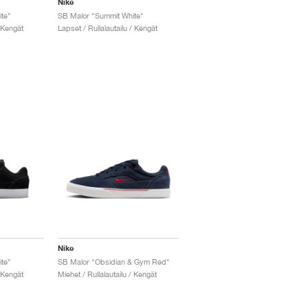
Nike
te"
SB Malor "Summit White"
/ Kengät
Lapset / Rullalautailu / Kengät
Nike
te"
SB Malor "Obsidian & Gym Red"
/ Kengät
Miehet / Rullalautailu / Kengät