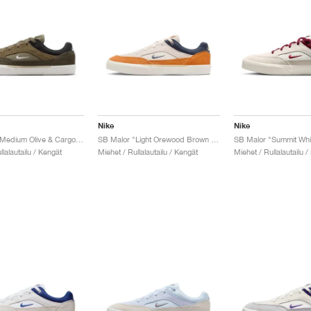
Nike
Nike
SB Malor "Medium Olive & Cargo Khaki"
SB Malor "Light Orewood Brown & Monarch"
llalautailu / Kengät
Miehet / Rullalautailu / Kengät
Miehet / Rullalautailu /