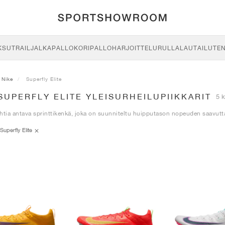
KSU
TRAIL
JALKAPALLO
KORIPALLO
HARJOITTELU
RULLALAUTAILU
TE
Nike
Superfly Elite
SUPERFLY ELITE YLEISURHEILUPIIKKARIT
5 
htia antava sprinttikenkä, joka on suunniteltu huipputason nopeuden saavut
Superfly Elite