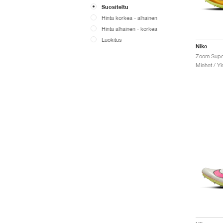
Suositeltu
Hinta korkea - alhainen
Hinta alhainen - korkea
Luokitus
Nike
Miehet / Yl