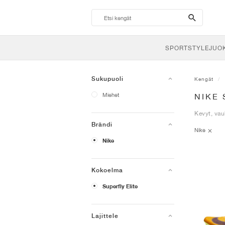
search-
btn
SPORTSTYLE
JUO
Sukupuoli
Kengät
Miehet
NIKE 
Kevyt, vau
Brändi
Nike
Nike
Kokoelma
Superfly Elite
Lajittele