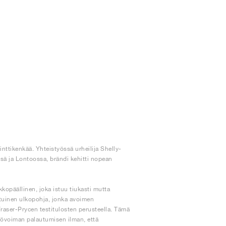
nttikenkää. Yhteistyössä urheilija Shelly-
ssä ja Lontoossa, brändi kehitti nopean
kopäällinen, joka istuu tiukasti mutta
aatuinen ulkopohja, jonka avoimen
 Fraser-Prycen testitulosten perusteella. Tämä
öntövoiman palautumisen ilman, että