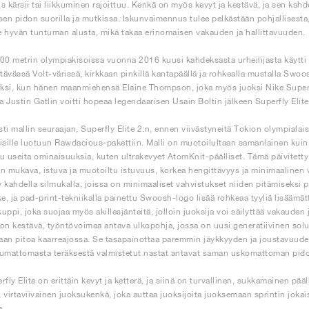
s kärsii tai liikkuminen rajoittuu. Kenkä on myös kevyt ja kestävä, ja sen kahde
sen pidon suorilla ja mutkissa. Iskunvaimennus tulee pelkästään pohjallisesta
le hyvän tuntuman alusta, mikä takaa erinomaisen vakauden ja hallittavuuden.
00 metrin olympiakisoissa vuonna 2016 kuusi kahdeksasta urheilijasta käytti Su
stävässä Volt-värissä, kirkkaan pinkillä kantapäällä ja rohkealla mustalla Swoos
si, kun hänen maanmiehensä Elaine Thompson, joka myös juoksi Nike Superfly 
sa Justin Gatlin voitti hopeaa legendaarisen Usain Boltin jälkeen Superfly Elit
isti mallin seuraajan, Superfly Elite 2:n, ennen viivästyneitä Tokion olympialai
isille luotuun Rawdacious-pakettiin. Malli on muotoilultaan samanlainen kuin
u useita ominaisuuksia, kuten ultrakevyet AtomKnit-päälliset. Tämä päivitetty 
n mukava, istuva ja muotoiltu istuvuus, korkea hengittävyys ja minimaalinen
ty kahdella silmukalla, joissa on minimaaliset vahvistukset niiden pitämiseksi 
ke, ja pad-print-tekniikalla painettu Swoosh-logo lisää rohkeaa tyyliä lisäämä
uppi, joka suojaa myös akillesjänteitä, jolloin juoksija voi säilyttää vakaude
on kestävä, työntövoimaa antava ulkopohja, jossa on uusi generatiivinen solurak
an pitoa kaarreajossa. Se tasapainottaa paremmin jäykkyyden ja joustavuuden
umattomasta teräksestä valmistetut nastat antavat saman uskomattoman pid
rfly Elite on erittäin kevyt ja ketterä, ja siinä on turvallinen, sukkamainen pä
 virtaviivainen juoksukenkä, joka auttaa juoksijoita juoksemaan sprintin jokai
a.