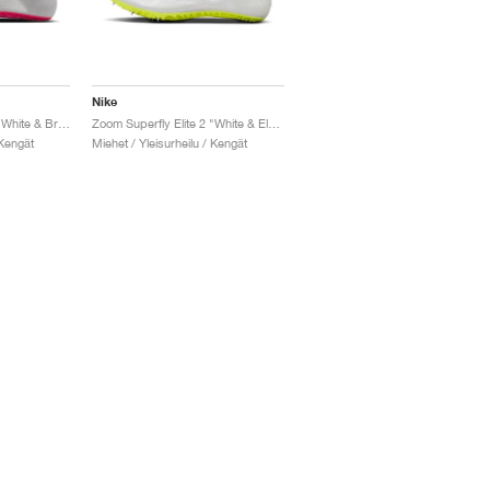
Nike
Zoom Superfly Elite 2 "White & Bright Crimson"
Zoom Superfly Elite 2 "White & Electric Algae"
 Kengät
Miehet / Yleisurheilu / Kengät