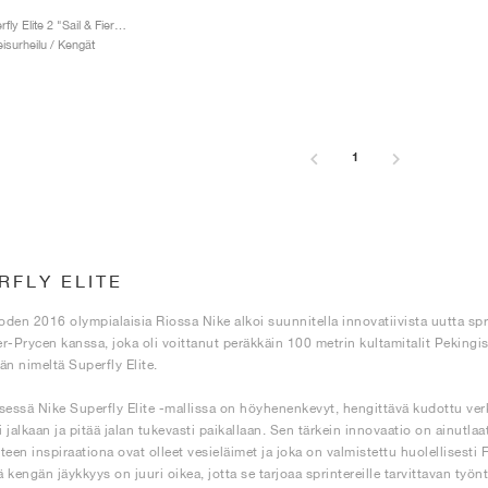
Zoom Superfly Elite 2 "Sail & Fierce Pink"
eisurheilu / Kengät
1
RFLY ELITE
den 2016 olympialaisia Riossa Nike alkoi suunnitella innovatiivista uutta spri
r-Prycen kanssa, joka oli voittanut peräkkäin 100 metrin kultamitalit Pekingi
än nimeltä Superfly Elite.
sessä Nike Superfly Elite -mallissa on höyhenenkevyt, hengittävä kudottu verk
 jalkaan ja pitää jalan tukevasti paikallaan. Sen tärkein innovaatio on ainutl
teen inspiraationa ovat olleet vesieläimet ja joka on valmistettu huolellisesti
tä kengän jäykkyys on juuri oikea, jotta se tarjoaa sprintereille tarvittavan ty