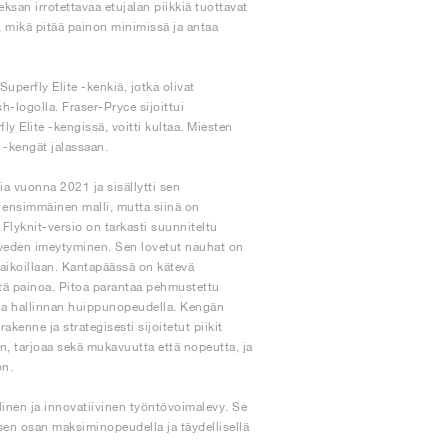
ksan irrotettavaa etujalan piikkiä tuottavat
, mikä pitää painon minimissä ja antaa
perfly Elite -kenkiä, jotka olivat
h-logolla. Fraser-Pryce sijoittui
Elite -kengissä, voitti kultaa. Miesten
e -kengät jalassaan.
sia vuonna 2021 ja sisällytti sen
 ensimmäinen malli, mutta siinä on
Flyknit-versio on tarkasti suunniteltu
 veden imeytyminen. Sen lovetut nauhat on
paikoillaan. Kantapäässä on kätevä
ttä painoa. Pitoa parantaa pehmustettu
n ja hallinnan huippunopeudella. Kengän
enne ja strategisesti sijoitetut piikit
, tarjoaa sekä mukavuutta että nopeutta, ja
on.
ällinen ja innovatiivinen työntövoimalevy. Se
sen osan maksiminopeudella ja täydellisellä