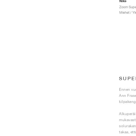
Nike
Miehet / Yl
SUPE
Ennen vuo
Ann Frase
kilpakeng
Alkuperäi
mukavasti
soluraken
takaa, et