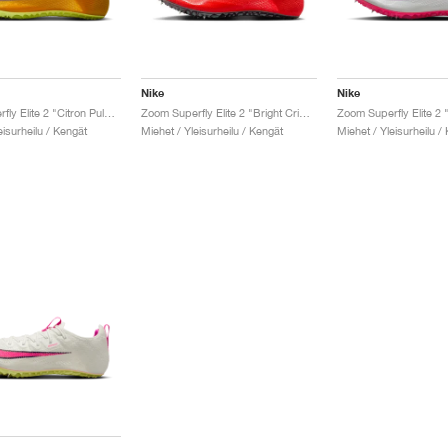
Nike
Nike
Zoom Superfly Elite 2 "Citron Pulse & Indigo Burst"
Zoom Superfly Elite 2 "Bright Crimson & Lime Blast"
eisurheilu / Kengät
Miehet / Yleisurheilu / Kengät
Miehet / Yleisurheilu /