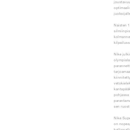
joustavuu
optimaali
juoksijal
Naisten 1
silmiinpi
kolmannek
kilpailus
Nike julk
olympiala
parannett
tarjoamaa
kiinnitet
vetokiele
kantapääk
pohjassa 
parantama
sen ruost
Nike Supe
on nopea,
hallinnall