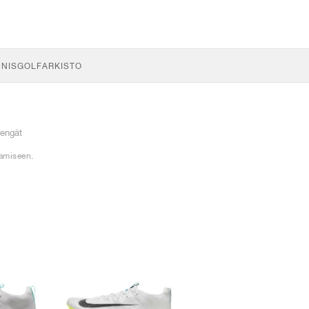
NNIS
GOLF
ARKISTO
kengät
tamiseen.