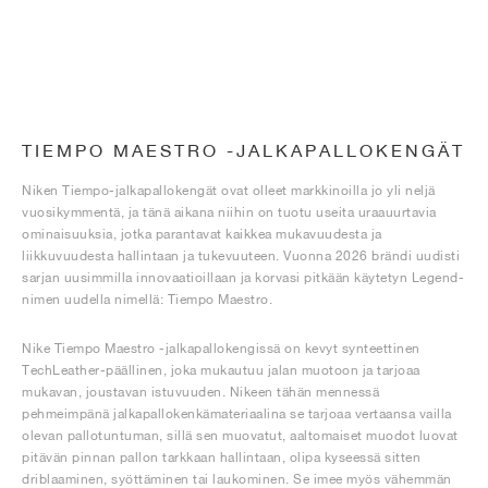
TIEMPO MAESTRO -JALKAPALLOKENGÄT
Niken Tiempo-jalkapallokengät ovat olleet markkinoilla jo yli neljä
vuosikymmentä, ja tänä aikana niihin on tuotu useita uraauurtavia
ominaisuuksia, jotka parantavat kaikkea mukavuudesta ja
liikkuvuudesta hallintaan ja tukevuuteen. Vuonna 2026 brändi uudisti
sarjan uusimmilla innovaatioillaan ja korvasi pitkään käytetyn Legend-
nimen uudella nimellä: Tiempo Maestro.
Nike Tiempo Maestro -jalkapallokengissä on kevyt synteettinen
TechLeather-päällinen, joka mukautuu jalan muotoon ja tarjoaa
mukavan, joustavan istuvuuden. Nikeen tähän mennessä
pehmeimpänä jalkapallokenkämateriaalina se tarjoaa vertaansa vailla
olevan pallotuntuman, sillä sen muovatut, aaltomaiset muodot luovat
pitävän pinnan pallon tarkkaan hallintaan, olipa kyseessä sitten
driblaaminen, syöttäminen tai laukominen. Se imee myös vähemmän