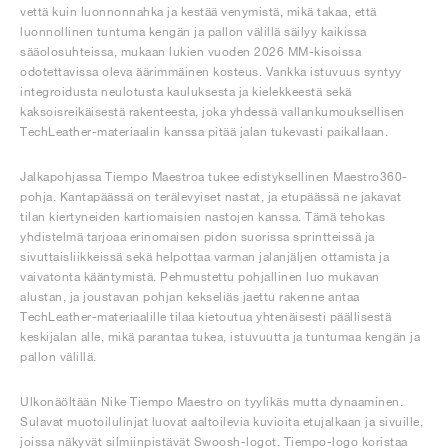
vettä kuin luonnonnahka ja kestää venymistä, mikä takaa, että
luonnollinen tuntuma kengän ja pallon välillä säilyy kaikissa
sääolosuhteissa, mukaan lukien vuoden 2026 MM-kisoissa
odotettavissa oleva äärimmäinen kosteus. Vankka istuvuus syntyy
integroidusta neulotusta kauluksesta ja kielekkeestä sekä
kaksoisreikäisestä rakenteesta, joka yhdessä vallankumouksellisen
TechLeather-materiaalin kanssa pitää jalan tukevasti paikallaan.
Jalkapohjassa Tiempo Maestroa tukee edistyksellinen Maestro360-
pohja. Kantapäässä on terälevyiset nastat, ja etupäässä ne jakavat
tilan kiertyneiden kartiomaisien nastojen kanssa. Tämä tehokas
yhdistelmä tarjoaa erinomaisen pidon suorissa sprintteissä ja
sivuttaisliikkeissä sekä helpottaa varman jalanjäljen ottamista ja
vaivatonta kääntymistä. Pehmustettu pohjallinen luo mukavan
alustan, ja joustavan pohjan kekseliäs jaettu rakenne antaa
TechLeather-materiaalille tilaa kietoutua yhtenäisesti päällisestä
keskijalan alle, mikä parantaa tukea, istuvuutta ja tuntumaa kengän ja
pallon välillä.
Ulkonäöltään Nike Tiempo Maestro on tyylikäs mutta dynaaminen.
Sulavat muotoilulinjat luovat aaltoilevia kuvioita etujalkaan ja sivuille,
joissa näkyvät silmiinpistävät Swoosh-logot. Tiempo-logo koristaa