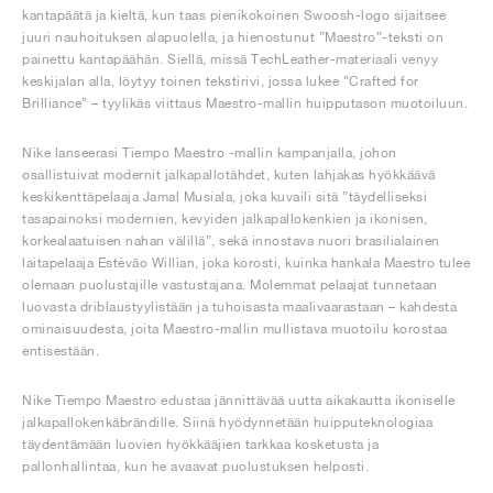
kantapäätä ja kieltä, kun taas pienikokoinen Swoosh-logo sijaitsee
juuri nauhoituksen alapuolella, ja hienostunut ”Maestro”-teksti on
painettu kantapäähän. Siellä, missä TechLeather-materiaali venyy
keskijalan alla, löytyy toinen tekstirivi, jossa lukee ”Crafted for
Brilliance” – tyylikäs viittaus Maestro-mallin huipputason muotoiluun.
Nike lanseerasi Tiempo Maestro -mallin kampanjalla, johon
osallistuivat modernit jalkapallotähdet, kuten lahjakas hyökkäävä
keskikenttäpelaaja Jamal Musiala, joka kuvaili sitä ”täydelliseksi
tasapainoksi modernien, kevyiden jalkapallokenkien ja ikonisen,
korkealaatuisen nahan välillä”, sekä innostava nuori brasilialainen
laitapelaaja Estêvão Willian, joka korosti, kuinka hankala Maestro tulee
olemaan puolustajille vastustajana. Molemmat pelaajat tunnetaan
luovasta driblaustyylistään ja tuhoisasta maalivaarastaan – kahdesta
ominaisuudesta, joita Maestro-mallin mullistava muotoilu korostaa
entisestään.
Nike Tiempo Maestro edustaa jännittävää uutta aikakautta ikoniselle
jalkapallokenkäbrändille. Siinä hyödynnetään huipputeknologiaa
täydentämään luovien hyökkääjien tarkkaa kosketusta ja
pallonhallintaa, kun he avaavat puolustuksen helposti.