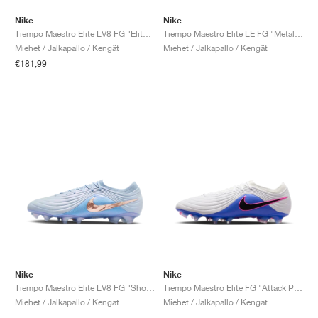
FIELD GENERAL
CRAZE
ADIRACER
MULE
471
GEL-CUMULUS 16
G.T. CUT
FORCE 58
TEKKIRA CUP
508
JORDAN
Nike
Nike
Tiempo Maestro Elite LV8 FG "Elite Only Pack"
Tiempo Maestro Elite LE FG "Metallic Red Bronze"
KILLSHOT 2
MOTO 2K
ITALIA
LEGACY 312
ALLERDALE
G.T. FUTURE
PS8
ALOHA SUPER
600
Miehet / Jalkapallo / Kengät
Miehet / Jalkapallo / Kengät
€181,99
TOTAL 90
PHENOMENA
FORUM
JUMPMAN JACK
2000
VERTEBRAE
808
AVA ROVER
1000
HAMBURG
204L
AIR MAX 95
933
MIND
860V2
AIR RIFT
Nike
Nike
Tiempo Maestro Elite LV8 FG "Showtime Pack"
Tiempo Maestro Elite FG "Attack Pack"
Miehet / Jalkapallo / Kengät
Miehet / Jalkapallo / Kengät