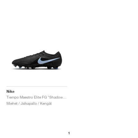
Nike
Tiempo Maestro Elite FG "Shadow Pack"
Miehet / Jalkapallo / Kengät
1