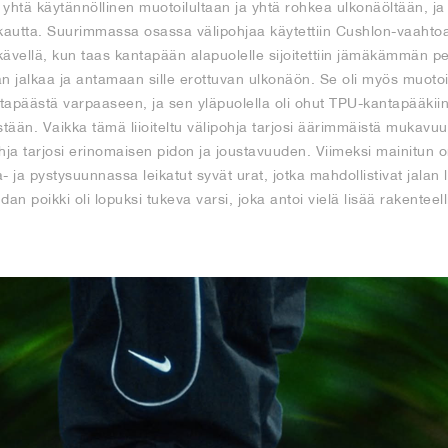
a yhtä käytännöllinen muotoilultaan ja yhtä rohkea ulkonäöltään, ja
kautta. Suurimmassa osassa välipohjaa käytettiin Cushlon-vaahtoa, 
vellä, kun taas kantapään alapuolelle sijoitettiin jämäkämmän peh
jalkaa ja antamaan sille erottuvan ulkonäön. Se oli myös muotoiltu
apäästä varpaaseen, ja sen yläpuolella oli ohut TPU-kantapääkiinn
ään. Vaikka tämä liioiteltu välipohja tarjosi äärimmäistä mukavuut
ja tarjosi erinomaisen pidon ja joustavuuden. Viimeksi mainitun o
 ja pystysuunnassa leikatut syvät urat, jotka mahdollistivat jalan 
an poikki oli lopuksi tukeva varsi, joka antoi vielä lisää rakenteell