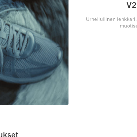
V2
Urheilullinen lenkkari
muotis
ukset