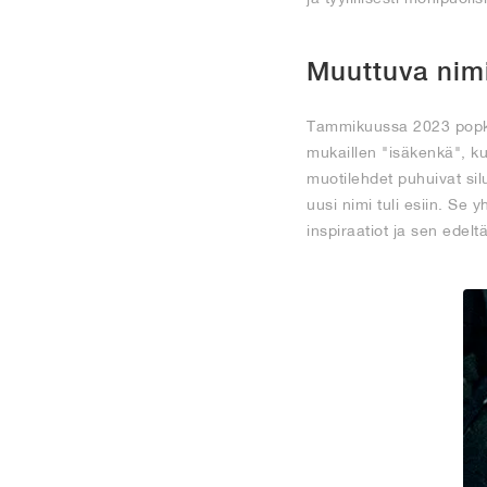
Muuttuva nim
Tammikuussa 2023 popkult
mukaillen "isäkenkä", ku
muotilehdet puhuivat silu
uusi nimi tuli esiin. Se
inspiraatiot ja sen edelt