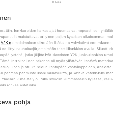
© Nike
inen
rattiin, lenkkareiden harrastajat huomasivat nopeasti sen yhtälä
vupaneelit muistuttavat erityisen paljon kyseisen aikaisemman malli
.
V2K:n
omaleimaisen ulkonäön lisäksi ne vahvistivat sen rakennett
ä se liittyi nauhoitusjärjestelmään tekstiililenkkien avulla. Siluetti
päällysteitä, jotka jäljittelivät klassisten Y2K-juoksukenkien urhei
 Tämä kerroksellinen rakenne oli myös yllättävän kestävä materiaa
assuojuksen ja strukturoidun kantapään vastakappaleen, ansiosta.
len pehmeä pehmuste lisäsi mukavuutta, ja kätevä vetokieleke mahd
 Yläosan viimeistely oli Nike swoosh kummassakin kyljessä, kelluva
äkki rohkea estetiikka.
keva pohja