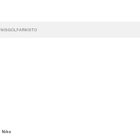
NNIS
GOLF
ARKISTO
Nike