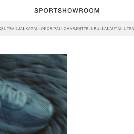
KSU
TRAIL
JALKAPALLO
KORIPALLO
HARJOITTELU
RULLALAUTAILU
TE