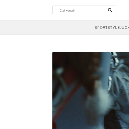
search-
btn
SPORTSTYLE
JUO