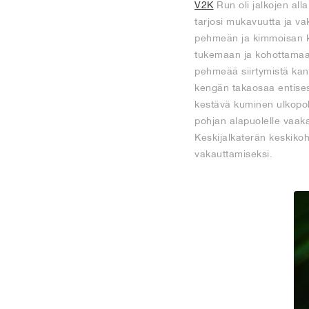
V2K
Run oli jalkojen all
tarjosi mukavuutta ja va
pehmeän ja kimmoisan kä
tukemaan ja kohottamaan 
pehmeää siirtymistä kant
kengän takaosaa entisest
kestävä kuminen ulkopoh
pohjan alapuolelle vaaka-
Keskijalkaterän keskikohd
vakauttamiseksi.