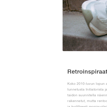
Retroinspiraa
Koko 2010-luvun lopun aj
tunnetusta Initiatorista j
taidon suunnitella näenn
rakennetut, mutta rentoo
ja tyylillisesti monipuol