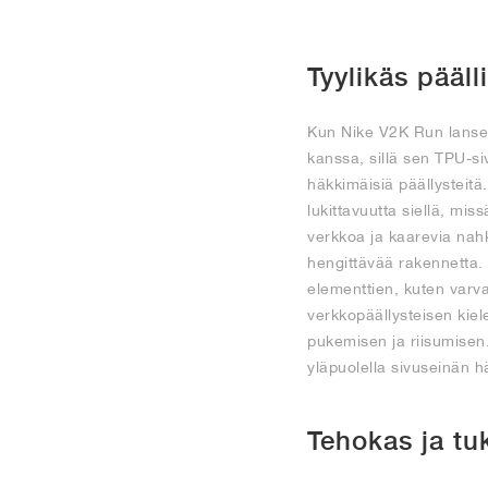
Tyylikäs pääll
Kun Nike V2K Run lansee
kanssa, sillä sen TPU-si
häkkimäisiä päällysteitä
lukittavuutta siellä, miss
verkkoa ja kaarevia nahka
hengittävää rakennetta.
elementtien, kuten varv
verkkopäällysteisen kie
pukemisen ja riisumisen.
yläpuolella sivuseinän h
Tehokas ja tu