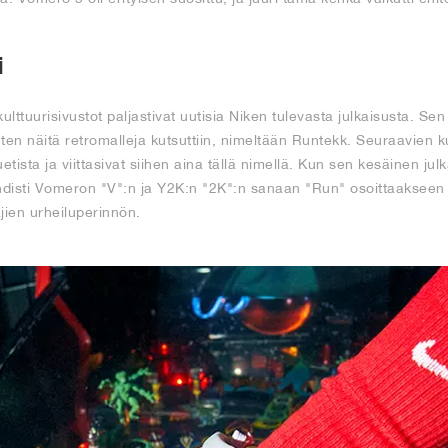
i
tuurisivustot paljastivat uutisia Niken tulevasta julkaisusta. Sen p
ten näitä retromalleja kutsuttiin, nimeltään Runtekk. Seuraavien 
etista ja viittasivat siihen aina tällä nimellä. Kun sen kesäinen julk
 yhdisti Vomeron "V":n ja Y2K:n "2K":n sanaan "Run" osoittaakseen 
äjien urheiluperinnön.