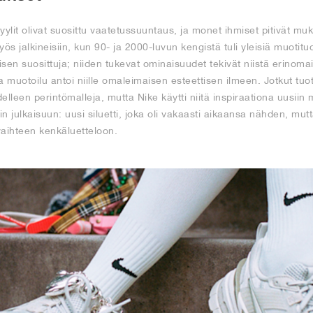
yylit olivat suosittu vaatetussuuntaus, ja monet ihmiset pitivät muk
ös jalkineisiin, kun 90- ja 2000-luvun kengistä tuli yleisiä muotitu
yisen suosittuja; niiden tukevat ominaisuudet tekivät niistä erinoma
a muotoilu antoi niille omaleimaisen esteettisen ilmeen. Jotkut tuo
delleen perintömalleja, mutta Nike käytti niitä inspiraationa uusii
in julkaisuun: uusi siluetti, joka oli vakaasti aikaansa nähden, mutta
vaihteen kenkäluetteloon.