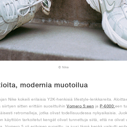
© Nike
tioita, modernia muotoilua
an Nike kokeili erilaisia Y2K-henkisiä lifestyle-lenkkareita. Aloi
a siirtyen sitten erittäin suosittuihin
Vomero 5:een
ja
P-6000:
een tu
äisesti retromalleja, jotka olivat todellisuudessa nykyaikaisia. J
n käyttöön tarkoitetut kengät olivat tunnettuja siitä, että ne oli
isia. Vomero 5 oli erityisen suosittu, ja juuri tämä kenkä vaikutti en