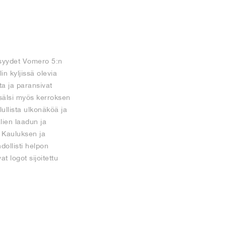
isyydet Vomero 5:n
n kyljissä olevia
a ja paransivat
 sisälsi myös kerroksen
lullista ulkonäköä ja
lien laadun ja
 Kauluksen ja
ollisti helpon
t logot sijoitettu