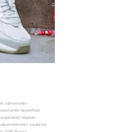
ttaen vähemmän
otemerkki täydellisti
uoksukenkien tapaan
vat uskomattoman mukavia
iten V2K Runiin.