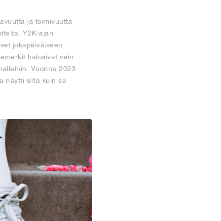
avuutta ja toimivuutta
otteita. Y2K-ajan
iset jokapäiväiseen
temerkit halusivat vain
n malleihin. Vuonna 2023
 näytti siltä kuin se