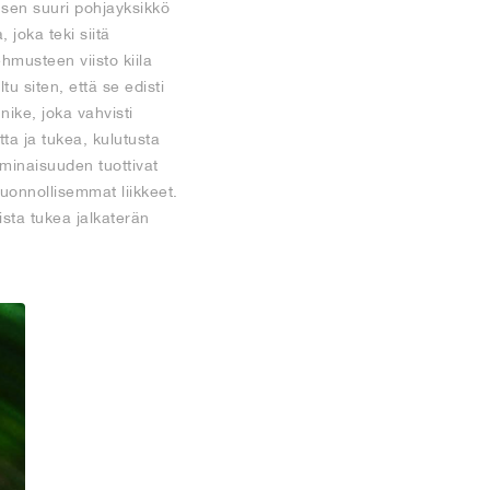
 sen suuri pohjayksikkö
joka teki siitä
musteen viisto kiila
 siten, että se edisti
ike, joka vahvisti
ta ja tukea, kulutusta
minaisuuden tuottivat
luonnollisemmat liikkeet.
ista tukea jalkaterän