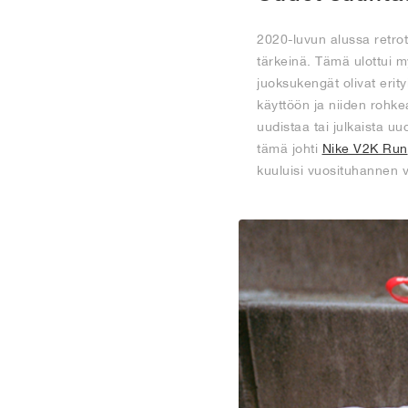
2020-luvun alussa retrot
tärkeinä. Tämä ulottui my
juoksukengät olivat erit
käyttöön ja niiden rohke
uudistaa tai julkaista uu
tämä johti
Nike V2K Run
kuuluisi vuosituhannen 