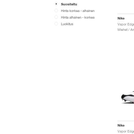
Suositeltu
Hinta korkea - alhainen
Hinta alhainen - korkea
Nike
Luokitus
Nike
Vapor Edge