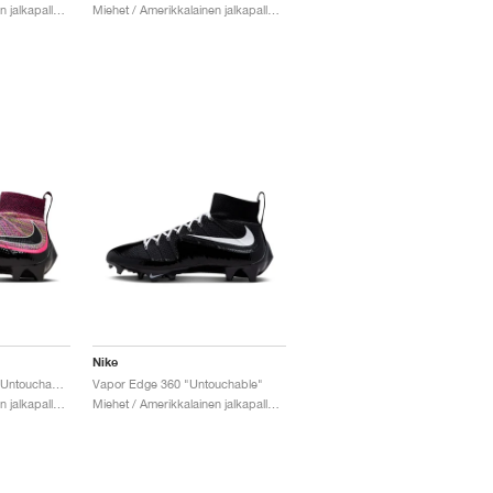
Miehet / Amerikkalainen jalkapallo / Kengät
Miehet / Amerikkalainen jalkapallo / Kengät
Nike
Vapor Edge Elite 360 "Untouchable"
Vapor Edge 360 "Untouchable"
Miehet / Amerikkalainen jalkapallo / Kengät
Miehet / Amerikkalainen jalkapallo / Kengät