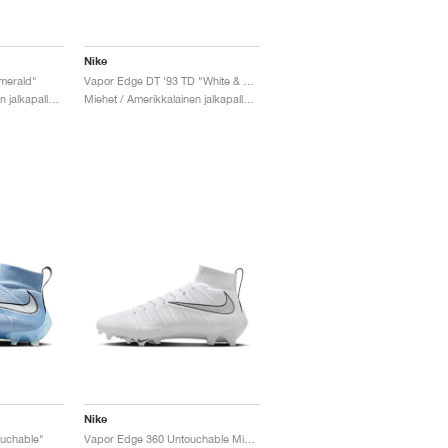
Nike
merald"
Vapor Edge DT '93 TD "White & Black"
Miehet / Amerikkalainen jalkapallo / Kengät
Miehet / Amerikkalainen jalkapallo / Kengät
Nike
uchable"
Vapor Edge 360 Untouchable Mid "White & Metallic Silver"