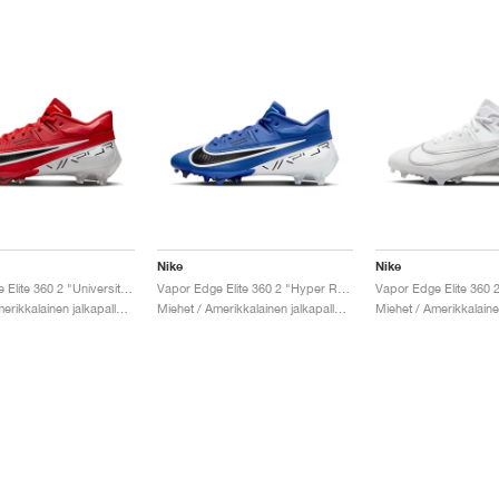
Nike
Nike
Vapor Edge Elite 360 2 "University Red & White"
Vapor Edge Elite 360 2 "Hyper Royal"
Miehet / Amerikkalainen jalkapallo / Kengät
Miehet / Amerikkalainen jalkapallo / Kengät