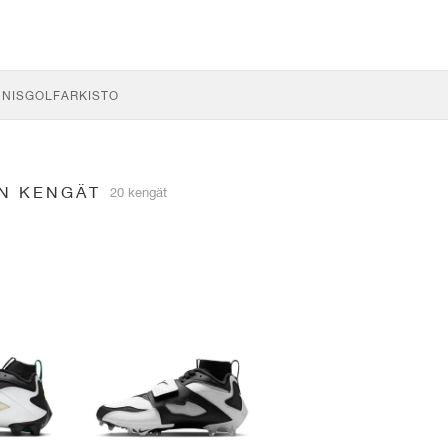
NNIS
GOLF
ARKISTO
ON KENGÄT
20 kengät