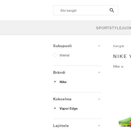
search-
btn
SPORTSTYLE
JUO
Sukupuoli
Kengät
Miehet
NIKE
Nike
Brändi
Nike
Kokoelma
Vapor Edge
Lajittele