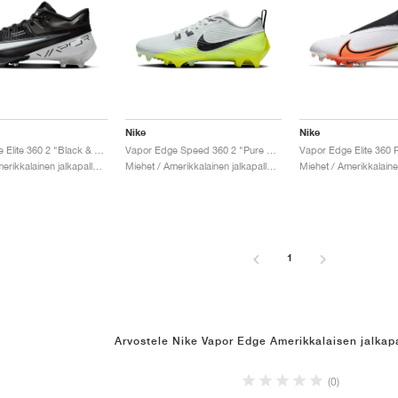
Nike
Nike
Vapor Edge Elite 360 2 "Black & White"
Vapor Edge Speed 360 2 "Pure Platinum & Volt"
Miehet / Amerikkalainen jalkapallo / Kengät
Miehet / Amerikkalainen jalkapallo / Kengät
1
Arvostele Nike Vapor Edge Amerikkalaisen jalkap
(0)