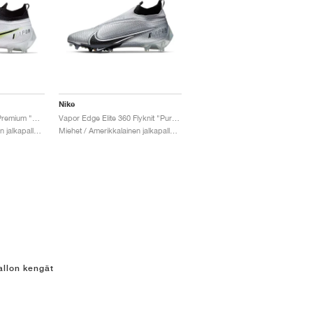
Nike
Vapor Edge Elite 360 Premium "White & Hyper Crimson"
Vapor Edge Elite 360 Flyknit "Pure Platinum & Black"
Miehet / Amerikkalainen jalkapallo / Kengät
Miehet / Amerikkalainen jalkapallo / Kengät
allon kengät