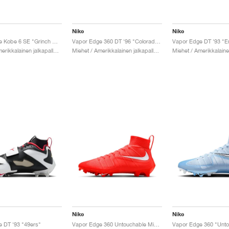
Nike
Nike
Vapor Edge Kobe 6 SE "Grinch Mismatch"
Vapor Edge 360 DT '96 "Colorado Away"
Vapor Edge DT '93 "E
Miehet / Amerikkalainen jalkapallo / Kengät
Miehet / Amerikkalainen jalkapallo / Kengät
Nike
Nike
 DT '93 "49ers"
Vapor Edge 360 Untouchable Mid "Bright Crimson"
Vapor Edge 360 "Unto