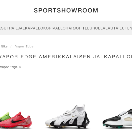
KSU
TRAIL
JALKAPALLO
KORIPALLO
HARJOITTELU
RULLALAUTAILU
TE
Nike
Vapor Edge
 VAPOR EDGE AMERIKKALAISEN JALKAPALL
Vapor Edge