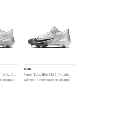
Nike
Vapor Edge Elite 360 2 "White & Pure Platinum"
Vapor Edge Elite 360 2 "Metallic Silver & Black"
Miehet / Amerikkalainen jalkapallo / Kengät
Miehet / Amerikkalainen jalkapallo / Kengät