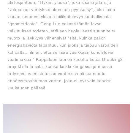
akillesjänteen, "Flyknit-yläosa", joka sisälsi jalan, ja
"välipohjan värityksen ikoninen pyyhkäisy", joka toimi
visuaalisena esityksenä hiilikuitulevyn kauhallisesta
"geometriasta". Geng Luo paljasti tämän levyn
vaikutuksen todeten, että sen huolellisesti suunniteltu
muoto ja jäykkyys vähensivät "sitä, kuinka paljon
energiahäviötä tapahtuu, kun juoksija taipuu varpaiden
kohdalta... ilman, että se lisää vasikkaan kohdistuvia
vaatimuksia." Kappaleen läpi oli kudottu tietoa Breaking2-
projektista ja siitä, kuinka kaikki kengässä ja muissa
erityisesti valmistetuissa vaatteissa oli suunnattu
ennätystapahtumaa varten, joka oli nyt vain kahden
kuukauden päässä.