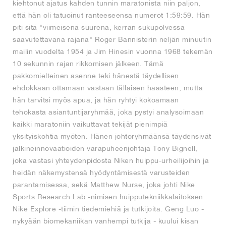
kiehtonut ajatus kahden tunnin maratonista niin paljon,
että hän oli tatuoinut ranteeseensa numerot 1:59:59. Hän
piti sitä "viimeisenä suurena, kerran sukupolvessa
saavutettavana rajana" Roger Bannisterin neljän minuutin
mailin vuodelta 1954 ja Jim Hinesin vuonna 1968 tekemän
10 sekunnin rajan rikkomisen jälkeen. Tämä
pakkomielteinen asenne teki hänestä täydellisen
ehdokkaan ottamaan vastaan tällaisen haasteen, mutta
hän tarvitsi myös apua, ja hän ryhtyi kokoamaan
tehokasta asiantuntijaryhmää, joka pystyi analysoimaan
kaikki maratoniin vaikuttavat tekijät pienimpiä
yksityiskohtia myöten. Hänen johtoryhmäänsä täydensivät
jalkineinnovaatioiden varapuheenjohtaja Tony Bignell,
joka vastasi yhteydenpidosta Niken huippu-urheilijoihin ja
heidän näkemystensä hyödyntämisestä varusteiden
parantamisessa, sekä Matthew Nurse, joka johti Nike
Sports Research Lab -nimisen huipputekniikkalaitoksen
Nike Explore -tiimin tiedemiehiä ja tutkijoita. Geng Luo -
nykyään biomekaniikan vanhempi tutkija - kuului kisan