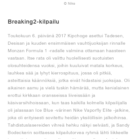
© Nike
Breaking2-kilpailu
Toukokuun 6. päivänä 2017 Kipchoge asettui Tadesen,
Desisan ja kuuden ensimmäisen vauhtijuoksijan rinnalle
Monzan Formula 1 -radalle valmiina ottamaan haasteen
vastaan. Itse rata oli valittu huolellisesti suotuisten
olosuhteidensa vuoksi, joihin kuuluivat matala korkeus,
lauhkea sää ja lyhyt kierrospituus, jossa oli pitkiä,
asteittaisia käännöksiä, jotka eivät hidastaisi juoksijaa. Oli
aikainen aamu ja vielä tuskin hämärää, mutta kenialainen
erottui kirkkaan oransseissa liiveissään ja
käsivarsihihoissaan, kun taas kaikilla kolmella kilpailijalla
oli jalassaan Ice Blue -värinen Nike Vaporfly Elite -jalkine,
joka oli erityisesti sovitettu heidän yksilöllisiin jalkoihinsa.
Tahdistuslasereiden vihreä hehku näkyi selvästi, ja Sandy
Bodeckerin soittaessa kilpailutorvea ryhmä lähti liikkeelle