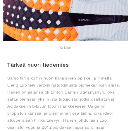
© Nike
Tärkeä nuori tiedemies
Samoihin aikoihin nuori kiinalainen opiskelija nimeltä
Geng Luo teki väitöskirjatutkimusta biomekaniikan alalla.
Hänen ohjaajansa oli tohtori Darren Stefanyshyn, joka
sattui olemaan yksi niistä tutkijoista, jotka osallistuivat
Adidaksen 90-luvun lopun hankkeeseen Calgaryn
yliopiston kanssa, ja olennainen osa tiimiä, joka ideoi
alkuperäisen hiilikuitulevyn. Hänen johdollaan Luo
osallistui vuonna 2012 Adidaksen sponsoroimaan