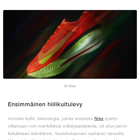
© Nike
Ensimmäinen hiilikuitulevy
Ironista kyllä, teknologia, jonka ansiosta
Nike
pystyi
ottamaan niin merkittäviä edistysaskeleita, oli alun perin
Adidaksen kehittämä. Vuosituhannen vaihteen tienoilla