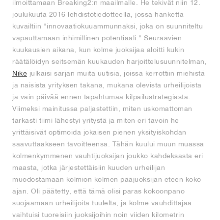
ilmoittamaan Breaking2:n maailmalle. He tekivät niin 12.
joulukuuta 2016 lehdistötiedotteella, jossa hanketta
kuvailtiin "innovaatiokuuammunnaksi, joka on suunniteltu
vapauttamaan inhimillinen potentiaali." Seuraavien
kuukausien aikana, kun kolme juoksijaa aloitti kukin
räätälöidyn seitsemän kuukauden harjoittelusuunnitelman,
Nike
julkaisi sarjan muita uutisia, joissa kerrottiin miehistä
ja naisista yrityksen takana, mukana olevista urheilijoista
ja vain päivää ennen tapahtumaa kilpailustrategiasta.
Viimeksi mainitussa paljastettiin, miten uskomattoman
tarkasti tiimi lähestyi yritystä ja miten eri tavoin he
yrittäisivät optimoida jokaisen pienen yksityiskohdan
saavuttaakseen tavoitteensa. Tähän kuului muun muassa
kolmenkymmenen vauhtijuoksijan joukko kahdeksasta eri
maasta, jotka järjestettäisiin kuuden urheilijan
muodostamaan kolmion kolmen pääjuoksijan eteen koko
ajan. Oli päätetty, että tämä olisi paras kokoonpano
suojaamaan urheilijoita tuulelta, ja kolme vauhdittajaa
vaihtuisi tuoreisiin juoksijoihin noin viiden kilometrin