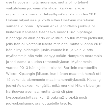
useita vuosia muita nuorempi, mutta oli jo tehnyt
vaikutuksen juoksemalla yhden kaikkien aikojen
nopeimmista maratondebyyttijuoksijoista vuoden 2013
Dubain kilpailussa ja voitti sitten Bostonin maratonin
samana vuonna. Ryhmän ehkä jännittävin juoksija oli
kuitenkin Keniassa treenaava mies: Eliud Kipchoge.
Kipchoge oli alun perin erikoistunut 5000 metrin juoksuun,
jolla hän oli voittanut useita mitaleita, mutta vuonna 2012
hän siirtyi pidempiin juoksumuotoihin, ja vain vuotta
myöhemmin hän voitti debyytissään Hampurin maratonin
ja teki samalla uuden rataennätyksen. Myöhemmin
vuonna 2013 hän sijoittui toiseksi Berliinin maratonilla
Wilson Kipsangin jälkeen, kun hänen maanmiehensä otti
15 sekuntia aiemmasta maailmanennätyksestä. Kipsang
juoksi Adidaksen kengällä, mikä merkitsi Niken kilpailijan
hallitsevaa asemaa, mutta tämä oli pian
kyseenalaistettava, kun Breaking2-projekti nosti
juoksukenkäinnovaatiot uudelle tasolle.