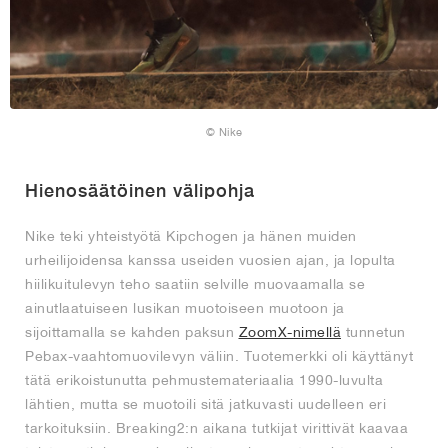
© Nike
Hienosäätöinen välipohja
Nike teki yhteistyötä Kipchogen ja hänen muiden
urheilijoidensa kanssa useiden vuosien ajan, ja lopulta
hiilikuitulevyn teho saatiin selville muovaamalla se
ainutlaatuiseen lusikan muotoiseen muotoon ja
sijoittamalla se kahden paksun
ZoomX-nimellä
tunnetun
Pebax-vaahtomuovilevyn väliin. Tuotemerkki oli käyttänyt
tätä erikoistunutta pehmustemateriaalia 1990-luvulta
lähtien, mutta se muotoili sitä jatkuvasti uudelleen eri
tarkoituksiin. Breaking2:n aikana tutkijat virittivät kaavaa