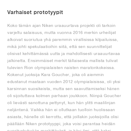
Varhaiset prototyypit
Koko tämän ajan Niken uraauurtava projekti oli tarkoin
varjeltu salaisuus, mutta vuonna 2016 merkin urheilijat
alkoivat suoriutua yhä paremmin virallisissa kilpailuissa,
mikä johti spekulaatioihin siitä, että sen suunnittelijat
olisivat kehittämässä uutta ja mahdollisesti uraauurtavaa
jalkinetta. Ensimmäiset merkit tällaisesta mallista tulivat
tulevien Rion olympialaisten naisten maratonkokeissa.
Kokenut juoksija Kara Goucher, joka oli aiemmin
edustanut maataan vuoden 2012 olympialaisissa, oli yksi
karsinnan suosikeista, mutta sen saavuttamiseksi hänen
oli sijoituttava kolmen parhaan joukkoon. Niinpä Goucher
oli lievästi sanottuna pettynyt, kun hän ylitti maalilinjan
neljäntenä. Vaikka hän ei ollutkaan tuolloin huolissaan
asiasta, hänelle oli kerrottu, että joillakin juoksijoilla olisi
päällään Niken prototyyppi, joka voisi parantaa heidän
suorituskykyään merkittävästi, ja kävi ilmi, että kaksi