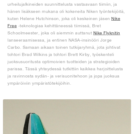
urheilujalkineiden suunnittelusta vastaavaan tiimiin, ja
hänen lisäkseen mukana oli kokeneita Niken työntekijöitä,
kuten Helene Hutchinson, joka oli keskeinen jäsen
Nike
Free
-teknologiaa kehittäneessä tiimissä, Bret
Schoolmeester, joka oli aiemmin auttanut
Nike Flyknitin
lanseeraamisessa, ja entinen NASA-insinööri Jorge
Carbo. Samaan aikaan toinen tutkijaryhmä, jota johtivat
tohtori Brad Wilkins ja tohtori Brett Kirby, työskenteli
juoksusuoritusta optimoivien tuotteiden ja strategioiden
parissa. Tässä yhteydessä tutkittiin kaikkea harjoittelusta
ja ravinnosta sydän- ja verisuonitehoon ja jopa juoksua
ympäröiviin ympäristötekijöihin.