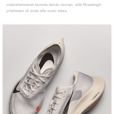
määrätietoisesti kumota tämän teorian, sillä Breaking2-
yritykseen oli enää alle vuosi aikaa.