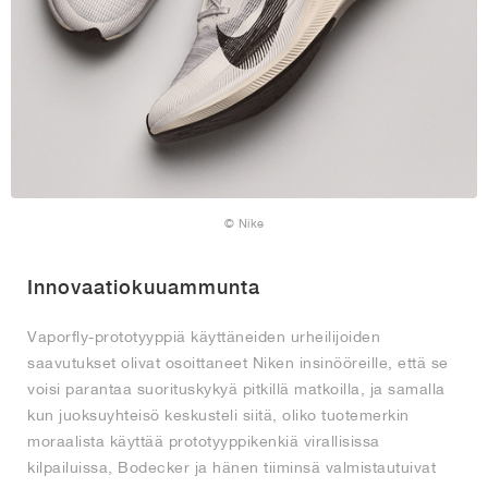
© Nike
Innovaatiokuuammunta
Vaporfly-prototyyppiä käyttäneiden urheilijoiden
saavutukset olivat osoittaneet Niken insinööreille, että se
voisi parantaa suorituskykyä pitkillä matkoilla, ja samalla
kun juoksuyhteisö keskusteli siitä, oliko tuotemerkin
moraalista käyttää prototyyppikenkiä virallisissa
kilpailuissa, Bodecker ja hänen tiiminsä valmistautuivat