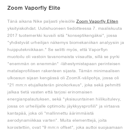
Zoom Vaporfly Elite
Tänä aikana Nike paljasti yleisölle
Zoom Vaporfly Eliten
yksityiskohdat. Uutishuoneen tiedotteessa 7. maaliskuuta
2017 tuotemerkki kuvaili sitä "konseptikengäksi", jossa
"yhdistyvät urheilijan näkemys biomekaniikan analyysiin ja
huipputekniikkaan." Se selitti myös, että Vaporflyn
muotoilu oli vastoin tavanomaista viisautta, sillä se pyrki
"enemmän on enemmän" -lähestymistapaan perinteisen
matalaprofiilisen rakenteen sijasta. Tämän minimaalisen
ulkoasun sijaan kengässä oli ZoomX-välipohja, jossa oli
"21 mm:n etujalkaterän pinokorkeus", joka sekä pehmitti
jalkaa tietä vasten että tarjosi erinomaisen
energianpalautuksen, sekä "yksisuuntainen hiilikuitulevy,
jossa on urheilijalle optimoitu jäykkyysprofiili" ja virtaava
kantapää, joka oli "mallinnettu äärimmäistä
aerodynamiikkaa varten". Muita elementtejä, joita
korostettiin, ovat "9 mm:n offset", joka auttoi suojaamaan