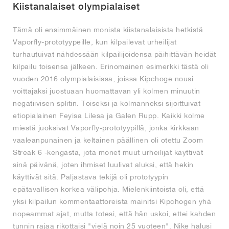
Kiistanalaiset olympialaiset
Tämä oli ensimmäinen monista kiistanalaisista hetkistä
Vaporfly-prototyypeille, kun kilpailevat urheilijat
turhautuivat nähdessään kilpailijoidensa päihittävän heidät
kilpailu toisensa jälkeen. Erinomainen esimerkki tästä oli
vuoden 2016 olympialaisissa, joissa Kipchoge nousi
voittajaksi juostuaan huomattavan yli kolmen minuutin
negatiivisen splitin. Toiseksi ja kolmanneksi sijoittuivat
etiopialainen Feyisa Lilesa ja Galen Rupp. Kaikki kolme
miestä juoksivat Vaporfly-prototyypillä, jonka kirkkaan
vaaleanpunainen ja keltainen päällinen oli otettu Zoom
Streak 6 -kengästä, jota monet muut urheilijat käyttivät
sinä päivänä, joten ihmiset luulivat aluksi, että hekin
käyttivät sitä. Paljastava tekijä oli prototyypin
epätavallisen korkea välipohja. Mielenkiintoista oli, että
yksi kilpailun kommentaattoreista mainitsi Kipchogen yhä
nopeammat ajat, mutta totesi, että hän uskoi, ettei kahden
tunnin rajaa rikottaisi "vielä noin 25 vuoteen". Nike halusi