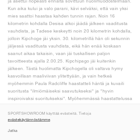
ja asettui nopeasti ennalta sovittuun nuolimuodostelmaan.
Kun aika kului ja valo parani, kävi selväksi, että vain yksi
mies saattoi haastaa kahden tunnin rajan. Noin 16
kilometrin kohdalla Desisa alkoi jäädä jälkeen vaaditusta
vauhdista, ja Tadese keskeytti noin 20 kilometrin kohdalla,
jolloin Kipchoge jäi yksin. 30. kilometrillä hän oli sekunnin
jäljessä vaaditusta vauhdista, eikä hän enää koskaan
saanut aikaa takaisin, vaan jäi tuskallisen paljon
tavoitteesta ajalla 2.00.25. Kipchipago jäi kuitenkin
jälkeen. Tästä huolimatta Kipchogella oli valtava hymy
kasvoillaan maaliviivan ylitettyään, ja vain hetkeä
myöhemmin Paula Radcliffe haastatteli häntä ja kuvaili
suoritusta "ilmiömäiseksi saavutukseksi" ja "hyvin
inspiroivaksi suoritukseksi". Myöhemmässä haastattelussa
Kipchoge osoitti hänelle ominaista suurisydämisyyttä
todeten, että "maailma on nyt vain 25 sekunnin päässä"
SPORTSHOWROOM käyttää evästeitä. Tietoja
evästekäytännöstämme
.
alle kahden tunnin maratonista.
Jatka