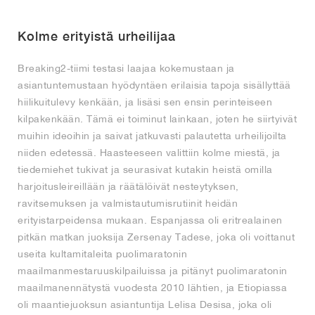
Kolme erityistä urheilijaa
Breaking2-tiimi testasi laajaa kokemustaan ja
asiantuntemustaan hyödyntäen erilaisia tapoja sisällyttää
hiilikuitulevy kenkään, ja lisäsi sen ensin perinteiseen
kilpakenkään. Tämä ei toiminut lainkaan, joten he siirtyivät
muihin ideoihin ja saivat jatkuvasti palautetta urheilijoilta
niiden edetessä. Haasteeseen valittiin kolme miestä, ja
tiedemiehet tukivat ja seurasivat kutakin heistä omilla
harjoitusleireillään ja räätälöivät nesteytyksen,
ravitsemuksen ja valmistautumisrutiinit heidän
erityistarpeidensa mukaan. Espanjassa oli eritrealainen
pitkän matkan juoksija Zersenay Tadese, joka oli voittanut
useita kultamitaleita puolimaratonin
maailmanmestaruuskilpailuissa ja pitänyt puolimaratonin
maailmanennätystä vuodesta 2010 lähtien, ja Etiopiassa
oli maantiejuoksun asiantuntija Lelisa Desisa, joka oli