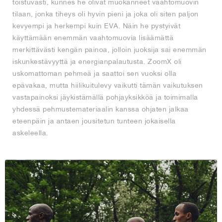
toistuvasti, kunnes he olivat muokanneet vaahtomuovin
tilaan, jonka tiheys oli hyvin pieni ja joka oli siten paljon
kevyempi ja herkempi kuin EVA. Näin he pystyivät
käyttämään enemmän vaahtomuovia lisäämättä
merkittävästi kengän painoa, jolloin juoksija sai enemmän
iskunkestävyyttä ja energianpalautusta. ZoomX oli
uskomattoman pehmeä ja saattoi sen vuoksi olla
epävakaa, mutta hiilikuitulevy vaikutti tämän vaikutuksen
vastapainoksi jäykistämällä pohjayksikköä ja toimimalla
yhdessä pehmustemateriaalin kanssa ohjaten jalkaa
eteenpäin ja antaen jousitetun tunteen jokaisella
askeleella.