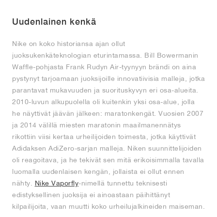
FIELD GENERAL
CRAZE
ADIRACER
MULE
471
GEL-CUMULUS 16
G.T. CUT
FORCE 58
TEKKIRA CUP
508
JORDAN
Uudenlainen kenkä
KILLSHOT 2
MOTO 2K
ITALIA
LEGACY 312
ALLERDALE
G.T. FUTURE
PS8
ALOHA SUPER
600
Nike on koko historiansa ajan ollut
TOTAL 90
PHENOMENA
FORUM
JUMPMAN JACK
2000
VERTEBRAE
808
juoksukenkäteknologian eturintamassa. Bill Bowermanin
Waffle-pohjasta Frank Rudyn Air-tyynyyn brändi on aina
pystynyt tarjoamaan juoksijoille innovatiivisia malleja, jotka
AVA ROVER
1000
HAMBURG
204L
AIR MAX 95
933
parantavat mukavuuden ja suorituskyvyn eri osa-alueita.
2010-luvun alkupuolella oli kuitenkin yksi osa-alue, jolla
MIND
860V2
he näyttivät jäävän jälkeen: maratonkengät. Vuosien 2007
ja 2014 välillä miesten maratonin maailmanennätys
AIR RIFT
rikottiin viisi kertaa urheilijoiden toimesta, jotka käyttivät
Adidaksen AdiZero-sarjan malleja. Niken suunnittelijoiden
oli reagoitava, ja he tekivät sen mitä erikoisimmalla tavalla
luomalla uudenlaisen kengän, jollaista ei ollut ennen
nähty.
Nike Vaporfly
-nimellä tunnettu teknisesti
edistyksellinen juoksija ei ainoastaan päihittänyt
kilpailijoita, vaan muutti koko urheilujalkineiden maiseman.