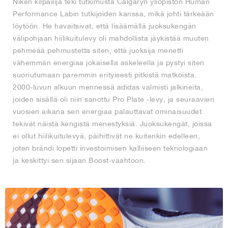
Niken kilpailija teki tutkimusta Calgaryn yliopiston Human
Performance Labin tutkijoiden kanssa, mikä johti tärkeään
löytöön. He havaitsivat, että lisäämällä juoksukengän
välipohjaan hiilikuitulevy oli mahdollista jäykistää muuten
pehmeää pehmustetta siten, että juoksija menetti
vähemmän energiaa jokaisella askeleella ja pystyi siten
suoriutumaan paremmin erityisesti pitkistä matkoista.
2000-luvun alkuun mennessä adidas valmisti jalkineita,
joiden sisällä oli niin sanottu Pro Plate -levy, ja seuraavien
vuosien aikana sen energiaa palauttavat ominaisuudet
tekivät näistä kengistä menestyksiä. Juoksukengät, joissa
ei ollut hiilikuitulevyä, päihittivät ne kuitenkin edelleen,
joten brändi lopetti investoimisen kalliiseen teknologiaan
ja keskittyi sen sijaan Boost-vaahtoon.