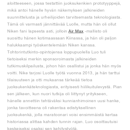
aloitteeseen, jossa testattiin juoksukenkien prototyyppejä,
mikä antoi hänelle hyvän näkemyksen jalkineiden
suunnittelusta ja urheilijoiden tarvitsemasta teknologiasta.
Tämä oli varmasti jännittävää Luolle, mutta hän oli ollut
Niken fani lapsesta asti, jolloin
Air Max
-mallisto oli
suosittu hänen kotimaassaan Kiinassa, ja hän oli paljon
halukkaampi työskentelemään Niken kanssa.
Tohtorintutkinto-opintojensa loppupuolella Luo tuli
tietoiseksi merkin sponsoroimasta jalkineiden
tutkimuskilpailusta, johon hän osallistui ja jonka hän myös
voitti. Nike tarjosi Luolle työtä vuonna 2013, ja hän tarttui
tilaisuuteen ja otti mukaansa tärkeää tietoa
juoksukenkäteknologiasta, erityisesti hiilikuitulevystä. Pian
sen jälkeen, kun nuori tutkija oli liittynyt yritykseen,
hänelle annettiin tehtäväksi kunnianhimoinen uusi hanke,
jonka tavoitteena oli rakentaa edistyksellinen
juoksukenkä, jolla maratoonari voisi ensimmäistä kertaa
historiassa alittaa kahden tunnin rajan. Luo osoittautuisi
keskeiseksi osaksi sen kehitystyötä.