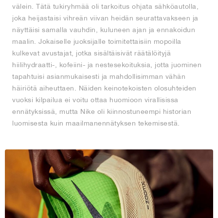
välein. Tätä tukiryhmää oli tarkoitus ohjata sähköautolla,
joka heijastaisi vihreän viivan heidän seurattavakseen ja
näyttäisi samalla vauhdin, kuluneen ajan ja ennakoidun
maalin. Jokaiselle juoksijalle toimitettaisiin mopoilla
kulkevat avustajat, jotka sisältäisivät räätälöityjä
hiilihydraatti-, kofeiini- ja nestesekoituksia, jotta juominen
tapahtuisi asianmukaisesti ja mahdollisimman vähän
häiriötä aiheuttaen. Näiden keinotekoisten olosuhteiden
vuoksi kilpailua ei voitu ottaa huomioon virallisissa
ennätyksissä, mutta Nike oli kiinnostuneempi historian
luomisesta kuin maailmanennätyksen tekemisestä.