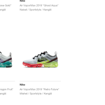
Nike
ose Gold"
Air VaporMax 2019 "Ghost Aqua"
engät
Naiset / Sportstyle / Kengät
Nike
agon Fruit"
Air VaporMax 2019 "Retro Future"
Kengät
Miehet / Sportstyle / Kengät