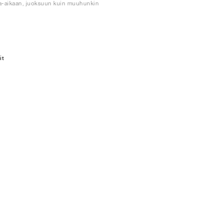
apaa-aikaan, juoksuun kuin muuhunkin
it