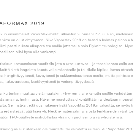
VAPORMAX 2019
i, kun ensimmäiset VaporMax-mallit julkaistiin vuonna 2017, uusien, mielenkii
n virta on ollut ehtymätön. Nike VaporMax 2019 on brändin kolmas painos aihe
iimi päätti rukata alkuperäistä mallia jättämällä pois Flyknit-teknologian. My
 päällisen olisi hyvä olla vankempi.
atkaisun korvaamiseen vaadittiin jotain uraauurtavaa – ja tässä kohtaa esiin as
ksittäisistä langoista koostuvalle rakenteelle ja toi tilalle läpikuultavan stretc
aa hengittävyytensä, keveytensä ja sukkamaisuutensa osalta, mutta peittoaa
a, tukevuudessa, kestävyydessä ja vedenpitävyydessä.
si kuitenkin muuttaa vielä muutakin. Flywiren tilalle kengän sisälle vaihdettii
sta aina nauhoihin asti. Rakenne muistuttaa ulkonäöltään ja idealtaan riippusil
 alta. Sen lisäksi, että uusi rakenne lisää VaporMax 2019:n vakautta, se myös k
aleet risteävät päällisen yli. Nexkin-materiaalin ansiosta lenkkareiden värit t
ätön TPU-päällyste mahdollistaa yhä monipuolisempia väriyhdistelmiä.
eknologiaa ei kuitenkaan ole muutettu tai vaihdettu uuteen. Air VaporMax 2019