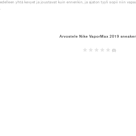
edelleen yhtä kevyet ja joustavat kuin ennenkin, ja ajaton tyyli sopii niin v
.
Arvostele Nike VaporMax 2019 sneaker
(0)