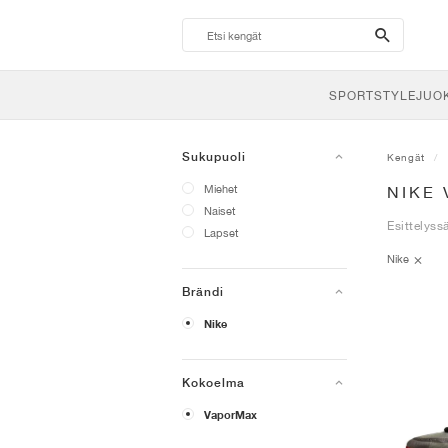
search-
btn
SPORTSTYLE
JUO
Sukupuoli
Kengät
Miehet
NIKE
Naiset
Esittelyss
Lapset
Nike
Brändi
Nike
Kokoelma
VaporMax