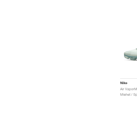
Nike
Air VaporM
Miehet / Sp