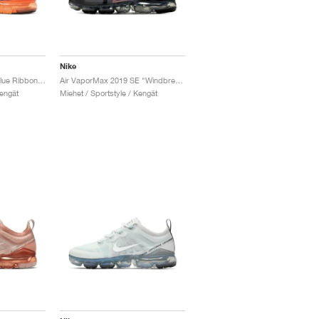
Nike
Air VaporMax 2019 "Blue Ribbon Sports"
Air VaporMax 2019 SE "Windbreaker"
Kengät
Miehet / Sportstyle / Kengät