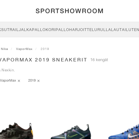
KSU
TRAIL
JALKAPALLO
KORIPALLO
HARJOITTELU
RULLALAUTAILU
TE
Nike
VaporMax
2019
 VAPORMAX 2019 SNEAKERIT
16 kengät
ä Nexkin.
VaporMax
2019