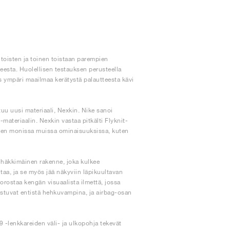
ntoisten ja toinen toistaan parempien
esta. Huolellisen testauksen perusteella
ös ympäri maailmaa kerätystä palautteesta kävi
tuu uusi materiaali, Nexkin. Nike sanoi
h-materiaalin. Nexkin vastaa pitkälti Flyknit-
 sen monissa muissa ominaisuuksissa, kuten
n häkkimäinen rakenne, joka kulkee
taa, ja se myös jää näkyviin läpikuultavan
orostaa kengän visuaalista ilmettä, jossa
oistuvat entistä hehkuvampina, ja airbag-osan
 -lenkkareiden väli- ja ulkopohja tekevät