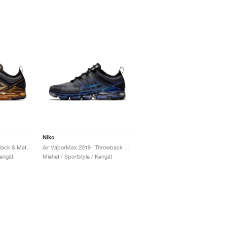
Nike
Air VaporMax 2019 "Black & Metallic Gold"
Air VaporMax 2019 "Throwback Future"
Kengät
Miehet / Sportstyle / Kengät