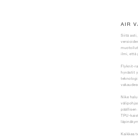
AIR 
Siitä ast
versioide
muotoilut
ilmi, että
Flyknit-r
hyvästit y
teknologi
vakaudess
Nike halu
välipohja
päällisen
TPU-kaist
läpinäkym
Kaikkea t