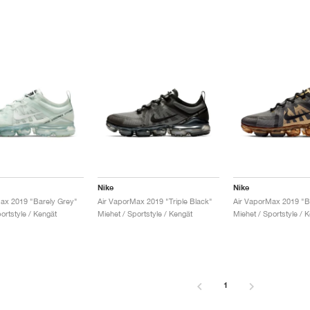
Nike
Nike
ax 2019 "Barely Grey"
Air VaporMax 2019 "Triple Black"
ortstyle / Kengät
Miehet / Sportstyle / Kengät
Miehet / Sportstyle / 
1