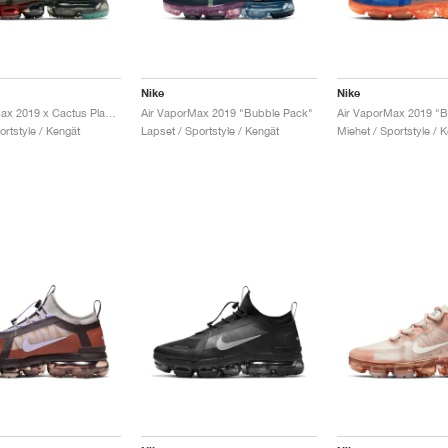
Nike
Nike
Air VaporMax 2019 x Cactus Plant Flea Market "Multi"
Air VaporMax 2019 "Bubble Pack"
ortstyle / Kengät
Lapset / Sportstyle / Kengät
Miehet / Sportstyle / 