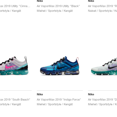
Nike
Nike
Air VaporMax 2019 Utility "Cinnamon"
Air VaporMax 2019 Utility "Black"
Air VaporMax 2019 "R
ortstyle / Kengät
Miehet / Sportstyle / Kengät
Naiset / Sportstyle / K
Nike
Nike
Max 2019 "South Beach"
Air VaporMax 2019 "Indigo Force"
Air VaporMax 2019 "Dr
ortstyle / Kengät
Miehet / Sportstyle / Kengät
Miehet / Sportstyle / 