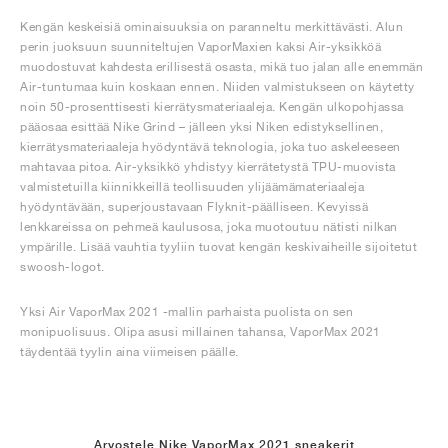
Kengän keskeisiä ominaisuuksia on paranneltu merkittävästi. Alun
perin juoksuun suunniteltujen VaporMaxien kaksi Air-yksikköä
muodostuvat kahdesta erillisestä osasta, mikä tuo jalan alle enemmän
Air-tuntumaa kuin koskaan ennen. Niiden valmistukseen on käytetty
noin 50-prosenttisesti kierrätysmateriaaleja. Kengän ulkopohjassa
pääosaa esittää Nike Grind – jälleen yksi Niken edistyksellinen,
kierrätysmateriaaleja hyödyntävä teknologia, joka tuo askeleeseen
mahtavaa pitoa. Air-yksikkö yhdistyy kierrätetystä TPU-muovista
valmistetuilla kiinnikkeillä teollisuuden ylijäämämateriaaleja
hyödyntävään, superjoustavaan Flyknit-päälliseen. Kevyissä
lenkkareissa on pehmeä kaulusosa, joka muotoutuu nätisti nilkan
ympärille. Lisää vauhtia tyyliin tuovat kengän keskivaiheille sijoitetut
swoosh-logot.
Yksi Air VaporMax 2021 -mallin parhaista puolista on sen
monipuolisuus. Olipa asusi millainen tahansa, VaporMax 2021
täydentää tyylin aina viimeisen päälle.
Arvostele Nike VaporMax 2021 sneakerit