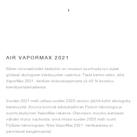
1
AIR VAPORMAX 2021
Niken innovaatioiden keskiöön on noussut suorituskyvyn sijaan
globaali ekologisen kestävyyden vaatimus. Tästä kertoo sekin, että
VaporMax 2021 -kenkien kokonaispainosta yli 40 % koostuu
kierrätysmateriaaleista.
Vuoden 2021 malli jatkaa vuoden 2020 version jäljillä kohti ekologista
kestävyyttä. Airuina toimivat edistyksellinen Flyknit-teknologia ja
suorituskykyinen VaporMax-rakenne. Olennaisin muutos aiempaan
nähden löytyy nauhoista: siinä missä vuoden 2020 malli luotti
FlyEase-teknologiaan, Nike VaporMax 2021 -lenkkareissa on
perinteiset kengännauhat.