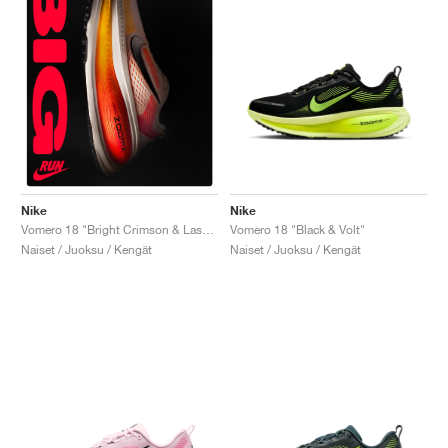
Nike
Nike
Vomero 18 "Black & Volt"
Vomero 18 "Bright Crimson & Laser Orange"
Naiset / Juoksu / Kengät
Naiset / Juoksu / Kengät