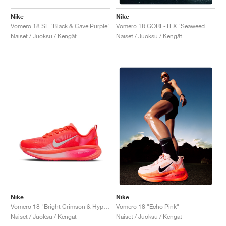
Nike
Nike
Vomero 18 SE "Black & Cave Purple"
Vomero 18 GORE-TEX "Seaweed & Light Liquid Lime"
Naiset / Juoksu / Kengät
Naiset / Juoksu / Kengät
Nike
Nike
Vomero 18 "Bright Crimson & Hyper Pink"
Vomero 18 "Echo Pink"
Naiset / Juoksu / Kengät
Naiset / Juoksu / Kengät