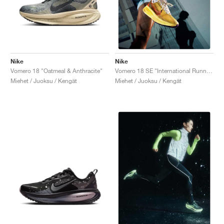
Nike
Nike
Vomero 18 "Oatmeal & Anthracite"
Vomero 18 SE "International Running Pack"
Miehet / Juoksu / Kengät
Miehet / Juoksu / Kengät