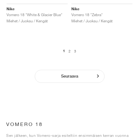
Nike
Nike
Vomero 18 "White & Glacier Blue"
Vomero 18 "Zebra"
Miehet / Juoksu / Kengät
Miehet / Juoksu / Kengät
1
2
3
Seuraava
VOMERO 18
Sen jälkeen, kun Vomero-sarja esiteltiin ensimmäisen kerran vuonna