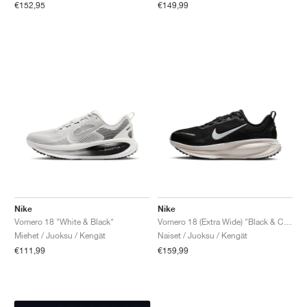
€152,95
€149,99
Nike
Nike
Vomero 18 "White & Black"
Vomero 18 (Extra Wide) "Black & Coconut Milk"
Miehet / Juoksu / Kengät
Naiset / Juoksu / Kengät
€111,99
€159,99