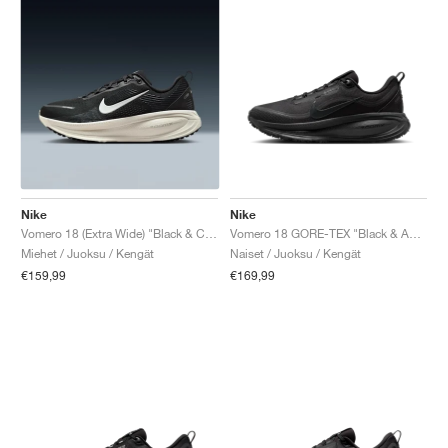
Nike
Nike
Vomero 18 (Extra Wide) "Black & Coconut Milk"
Vomero 18 GORE-TEX "Black & Anthracite"
Miehet / Juoksu / Kengät
Naiset / Juoksu / Kengät
€159,99
€169,99