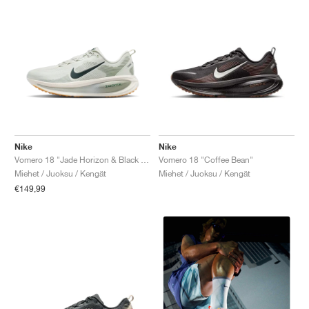
Nike
Nike
Vomero 18 "Jade Horizon & Black Spruce"
Vomero 18 "Coffee Bean"
Miehet / Juoksu / Kengät
Miehet / Juoksu / Kengät
€149,99