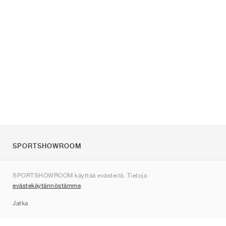
SPORTSHOWROOM
Tietoa meistä
SPORTSHOWROOM käyttää evästeitä. Tietoja
Ota yhteyttä
evästekäytännöstämme
.
Sitemap
Jatka
Tuotemerkit