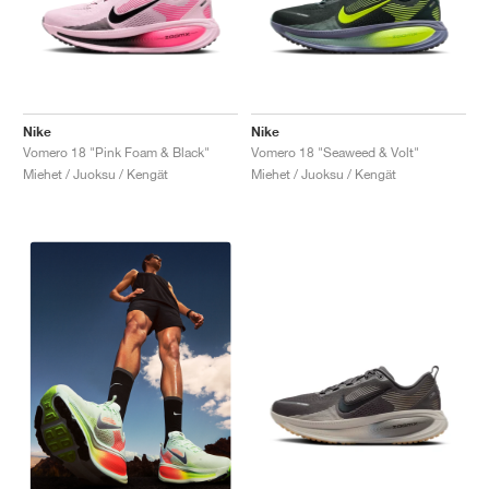
Nike
Nike
Vomero 18 "Pink Foam & Black"
Vomero 18 "Seaweed & Volt"
Miehet / Juoksu / Kengät
Miehet / Juoksu / Kengät