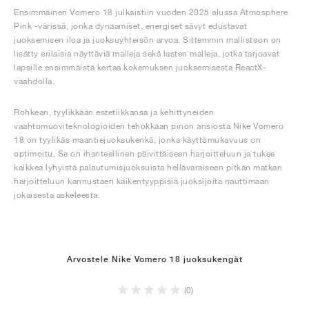
Ensimmäinen Vomero 18 julkaistiin vuoden 2025 alussa Atmosphere
Pink -värissä, jonka dynaamiset, energiset sävyt edustavat
juoksemisen iloa ja juoksuyhteisön arvoa. Sittemmin mallistoon on
lisätty erilaisia näyttäviä malleja sekä lasten malleja, jotka tarjoavat
lapsille ensimmäistä kertaa kokemuksen juoksemisesta ReactX-
vaahdolla.
Rohkean, tyylikkään estetiikkansa ja kehittyneiden
vaahtomuoviteknologioiden tehokkaan pinon ansiosta Nike Vomero
18 on tyylikäs maantiejuoksukenkä, jonka käyttömukavuus on
optimoitu. Se on ihanteellinen päivittäiseen harjoitteluun ja tukee
kaikkea lyhyistä palautumisjuoksuista hellävaraiseen pitkän matkan
harjoitteluun kannustaen kaikentyyppisiä juoksijoita nauttimaan
jokaisesta askeleesta.
Arvostele Nike Vomero 18 juoksukengät
(0)