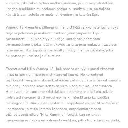
kumista, joka tukee pitkän matkan juoksua, ja kun ne yhdistetään
kengän puolikuun muotoiseen rocker-suunnitteluun, se tarjoaa
käyttäjälleen todella pehmeän siirtymisen jalkaterän läpi.
Vomero 18 -kengän päällinen on hengittävää verkkomateriaalia, joka
tarjoaa pehmeän ja mukavan tunteen jalan ympärillä. Hyvin
pehmustettu kieli yhdistyy nilkan ja kantapään pehmeään
pehmustukseen, joka lisää mukavuutta ja tarjoaa mukavan, tasaisen
istuvuuden. Kantapäähän on lisätty hyödyllinen vetokieleke, joka
helpottaa pukemista ja riisumista.
Esteettisesti Nike Vomero 18 -jalkineessa on tyylikkäästi virtaavat
linjat ja luonnon inspiroimat kaarevat kaaret. Ne korostavat
tyylikkäästi kengän maksimikorkeuden pehmustusta ja tuovat samalla
mieleen juostessa saavutettavan virtauksen autuaallisen tunteen.
Hienovarainen tuotemerkkiefekti koristaa kengän päällisiä, alkaen
hohtavista sivuseinän Swooshes-merkinnöistä aina kantapään
minilogoon ja Run-kielen laastariin. Heijastavat elementit korostavat
kantapäätä, ja etujalkaterän kapeassa, ompelemattomassa
päällysteessä näkyy "Nike Running" -teksti, kun se jakaa
hienovaraisesti kaksi eri vahvuista verkkoa, jotka tuulettavat varpaita.