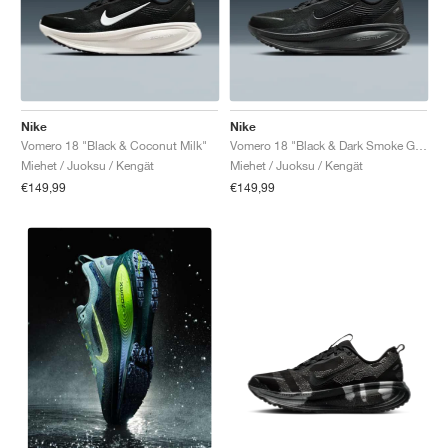
Nike
Nike
Vomero 18 "Black & Coconut Milk"
Vomero 18 "Black & Dark Smoke Grey"
Miehet / Juoksu / Kengät
Miehet / Juoksu / Kengät
€149,99
€149,99