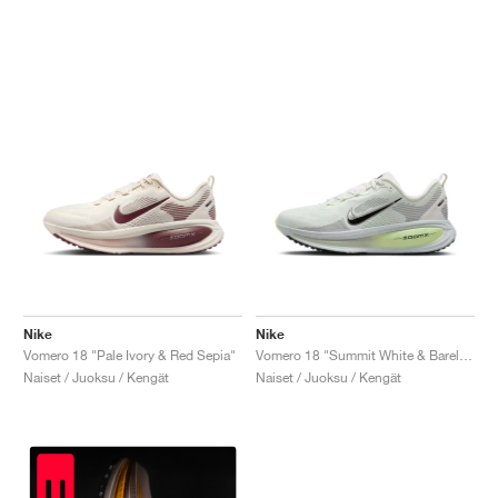
Nike
Nike
Vomero 18 "Pale Ivory & Red Sepia"
Vomero 18 "Summit White & Barely Volt"
Naiset / Juoksu / Kengät
Naiset / Juoksu / Kengät