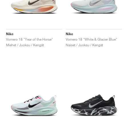
Nike
Nike
Vomero 18 "Year of the Horse"
Vomero 18 "White & Glacier Blue"
Miehet / Juoksu / Kengät
Naiset / Juoksu / Kengät