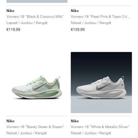
Nike
Nike
Vomero 18 "Black & Coconut Milk"
Vomero 18 "Pearl Pink & Team Crimson"
Lapset / Juoksu / Kengät
Naiset / Juoksu / Kengät
€119,99
€159,99
Nike
Nike
Vomero 18 "Barely Green & Steam"
Vomero 18 "White & Metallic Silver"
Naiset / Juoksu / Kengät
Naiset / Juoksu / Kengät