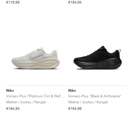
€179,99
€184,95
Nike
Nike
Vomero Plus "Platinum Tint & Reflect Silver"
Vomero Plus "Black & Anthracite"
Miehet / Juoksu / Kengät
Miehet / Juoksu / Kengät
€184,95
€164,99