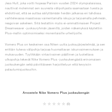
Jess Hull, joka voitti hopeaa Pariisin vuoden 2024 olympialaisissa,
nauttivat molemmat sen suuresta välipohjasta saamastaan tuesta ja
ehdottivat, että se auttaa säilyttämään heidän jalkansa eri tahdissa
vaihtelevassa maastossa vaimentamalla iskuja ja tarjoamalla pehmeän,
reagoivan askeleen. Sitä testattiin myös ei-ammattimaisen Project
Dreamweaver -juoksuryhmän jäsenillä, joiden näkemyksiä käytettiin
Plus-mallin optimoimiseksi monenlaisille urheilijoille.
Vomero Plus on keskeinen osa Niken uutta juoksujärjestelmää, ja sen
erittäin tukeva välipohja tarjoaa huomattavan iskunvaimennuksen ja
mukavuuden. Tyylikkään virtaviivainen päällinen ja luotettava
ulkopohja tekevät Nike Vomero Plus -juoksukengästä erinomaisen
juoksukengän sekä päivittäiseen harjoitteluun että kevyisiin
palautumisjuoksuihin.
Arvostele Nike Vomero Plus juoksukengät
(0)