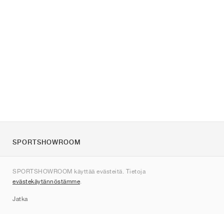
SPORTSHOWROOM
Tietoa meistä
SPORTSHOWROOM käyttää evästeitä. Tietoja
Ota yhteyttä
evästekäytännöstämme
.
Sitemap
Jatka
Tuotemerkit