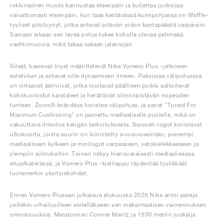
rokkimainen muoto kannustaa eteenpäin ja kuljettaa juoksijaa
vaivattomasti eteenpäin, kun taas kestävässä kumipohjassa on Waffle-
tyyliset pitotyynyt, jotka antavat pitävän pidon kantapäästä varpaisiin.
Samaan aikaan sen leveä pohja tukee koholla olevaa pehmeää
vaahtomuovia, mikä takaa vakaan jalansijan.
Sileät, kaarevat linjat määrittelevät Nike Vomero Plus -jalkineen
estetiikan ja antavat sille dynaamisen ilmeen. Paksussa välipohjassa
on virtaavat ääriviivat, jotka toistavat päällisen poikki aaltoilevat
kohokuvioidut kaistaleet ja herättävät silmiinpistävän nopeuden
tunteen. ZoomX-brändäys koristaa välipohjaa, ja sanat "Tuned For
Maximum Cushioning" on painettu mediaaliselle puolelle, mikä on
vakuuttava ilmoitus kengän tarkoituksesta. Swoosh-logot koristavat
ulkokuorta, joista suurin on kiinnitetty sivusivuseinään, pienempi
mediaaliseen kylkeen ja minilogot varpaaseen, vetokielekkeeseen ja
ylempiin silmukoihin. Toinen näkyy hienovaraisesti mediaalisessa
etujalkaterässä, ja Vomero Plus -kielilappu täydentää tyylikkäät
tuotemerkin yksityiskohdat.
Ennen Vomero Plussan julkaisua elokuussa 2025 Nike antoi pareja
joillekin urheilijoilleen esitelläkseen sen maksimaalisen vaimennuksen
ominaisuuksia. Maratoonari Conner Mantz ja 1500 metrin juoksija