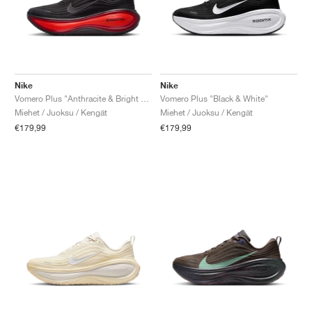
Nike
Nike
Vomero Plus "Anthracite & Bright Crimson"
Vomero Plus "Black & White"
Miehet / Juoksu / Kengät
Miehet / Juoksu / Kengät
€179,99
€179,99