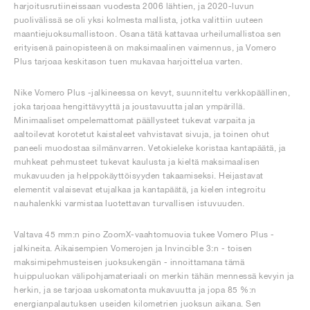
harjoitusrutiineissaan vuodesta 2006 lähtien, ja 2020-luvun
puolivälissä se oli yksi kolmesta mallista, jotka valittiin uuteen
maantiejuoksumallistoon. Osana tätä kattavaa urheilumallistoa sen
erityisenä painopisteenä on maksimaalinen vaimennus, ja Vomero
Plus tarjoaa keskitason tuen mukavaa harjoittelua varten.
Nike Vomero Plus -jalkineessa on kevyt, suunniteltu verkkopäällinen,
joka tarjoaa hengittävyyttä ja joustavuutta jalan ympärillä.
Minimaaliset ompelemattomat päällysteet tukevat varpaita ja
aaltoilevat korotetut kaistaleet vahvistavat sivuja, ja toinen ohut
paneeli muodostaa silmänvarren. Vetokieleke koristaa kantapäätä, ja
muhkeat pehmusteet tukevat kaulusta ja kieltä maksimaalisen
mukavuuden ja helppokäyttöisyyden takaamiseksi. Heijastavat
elementit valaisevat etujalkaa ja kantapäätä, ja kielen integroitu
nauhalenkki varmistaa luotettavan turvallisen istuvuuden.
Valtava 45 mm:n pino ZoomX-vaahtomuovia tukee Vomero Plus -
jalkineita. Aikaisempien Vomerojen ja Invincible 3:n - toisen
maksimipehmusteisen juoksukengän - innoittamana tämä
huippuluokan välipohjamateriaali on merkin tähän mennessä kevyin ja
herkin, ja se tarjoaa uskomatonta mukavuutta ja jopa 85 %:n
energianpalautuksen useiden kilometrien juoksun aikana. Sen