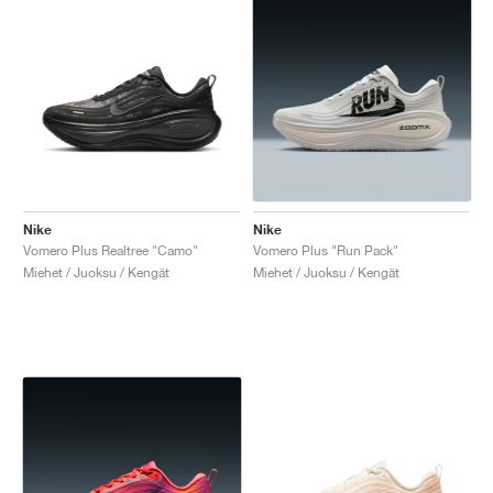
Nike
Nike
Vomero Plus Realtree "Camo"
Vomero Plus "Run Pack"
Miehet / Juoksu / Kengät
Miehet / Juoksu / Kengät