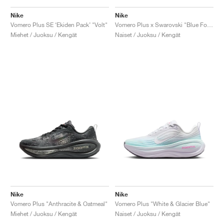
Nike
Nike
Vomero Plus SE ‘Ekiden Pack’ "Volt"
Vomero Plus x Swarovski "Blue Force"
Miehet / Juoksu / Kengät
Naiset / Juoksu / Kengät
Nike
Nike
Vomero Plus "Anthracite & Oatmeal"
Vomero Plus "White & Glacier Blue"
Miehet / Juoksu / Kengät
Naiset / Juoksu / Kengät