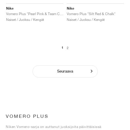
Nike
Nike
Vomero Plus "Pearl Pink & Team Crimson"
Vomero Plus "Silt Red & Chalk"
Naiset / Juoksu / Kengät
Naiset / Juoksu / Kengät
1
2
Seuraava
VOMERO PLUS
Niken Vomero-sarja on auttanut juoksijoita päivittäisissä