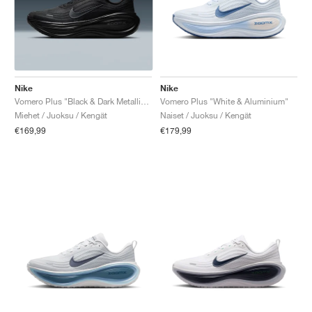
Nike
Nike
Vomero Plus "Black & Dark Metallic Grey"
Vomero Plus "White & Aluminium"
Miehet / Juoksu / Kengät
Naiset / Juoksu / Kengät
€169,99
€179,99