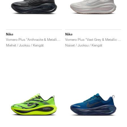
Nike
Nike
Vomero Plus "Anthracite & Metallic Silver"
Vomero Plus "Vast Grey & Metallic Silver"
Miehet / Juoksu / Kengät
Naiset / Juoksu / Kengät