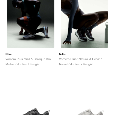
Nike
Nike
Vomero Plus "Sail & Baroque Brown"
Vomero Plus "Natural & Pecan"
Miehet / Juoksu / Kengät
Naiset / Juoksu / Kengät