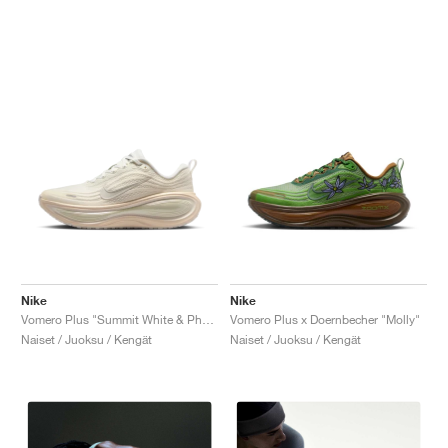
Nike
Nike
Vomero Plus "Summit White & Phantom"
Vomero Plus x Doernbecher "Molly"
Naiset / Juoksu / Kengät
Naiset / Juoksu / Kengät