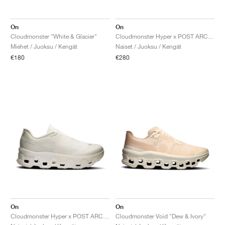
FIELD GENERAL
CRAZE
ADIRACER
MULE
471
GEL-CUMULUS 16
G.T. CUT
FORCE 58
TEKKIRA CUP
508
JORDAN
On
On
KILLSHOT 2
MOTO 2K
ITALIA
LEGACY 312
ALLERDALE
G.T. FUTURE
PS8
ALOHA SUPER
600
Cloudmonster "White & Glacier"
Cloudmonster Hyper x POST ARCHIVE FACTION "Phantom & Apollo"
Miehet / Juoksu / Kengät
Naiset / Juoksu / Kengät
TOTAL 90
PHENOMENA
FORUM
JUMPMAN JACK
2000
VERTEBRAE
808
€180
€280
AVA ROVER
1000
HAMBURG
204L
AIR MAX 95
933
MIND
860V2
AIR RIFT
On
On
Cloudmonster Hyper x POST ARCHIVE FACTION "White"
Cloudmonster Void "Dew & Ivory"