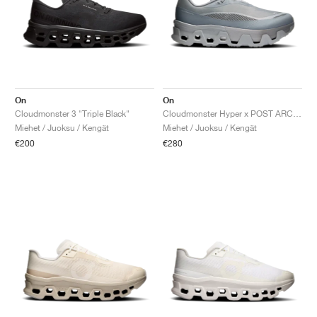
On
On
Cloudmonster 3 "Triple Black"
Cloudmonster Hyper x POST ARCHIVE FACTION "Phantom & Apollo"
Miehet / Juoksu / Kengät
Miehet / Juoksu / Kengät
€200
€280