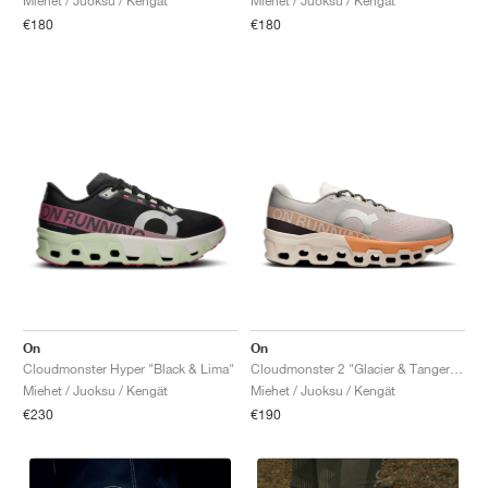
Miehet / Juoksu / Kengät
Miehet / Juoksu / Kengät
€180
€180
On
On
Cloudmonster Hyper "Black & Lima"
Cloudmonster 2 "Glacier & Tangerine"
Miehet / Juoksu / Kengät
Miehet / Juoksu / Kengät
€230
€190