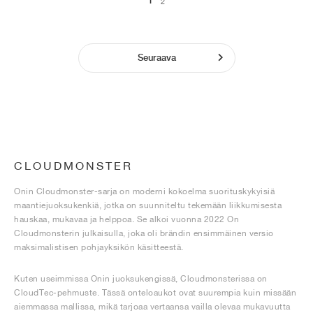
1
2
Seuraava
CLOUDMONSTER
Onin Cloudmonster-sarja on moderni kokoelma suorituskykyisiä
maantiejuoksukenkiä, jotka on suunniteltu tekemään liikkumisesta
hauskaa, mukavaa ja helppoa. Se alkoi vuonna 2022 On
Cloudmonsterin julkaisulla, joka oli brändin ensimmäinen versio
maksimalistisen pohjayksikön käsitteestä.
Kuten useimmissa Onin juoksukengissä, Cloudmonsterissa on
CloudTec-pehmuste. Tässä onteloaukot ovat suurempia kuin missään
aiemmassa mallissa, mikä tarjoaa vertaansa vailla olevaa mukavuutta