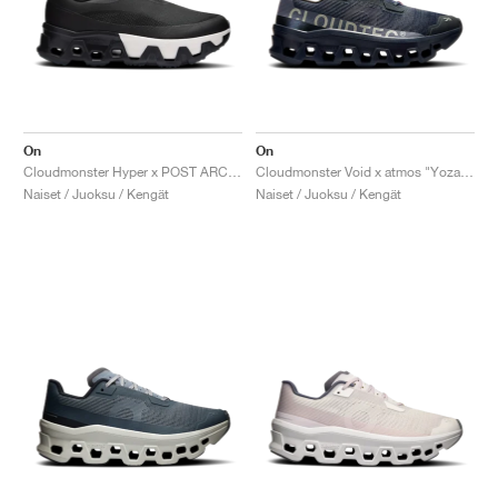
On
On
Cloudmonster Hyper x POST ARCHIVE FACTION "Black"
Cloudmonster Void x atmos "Yozakura"
Naiset / Juoksu / Kengät
Naiset / Juoksu / Kengät