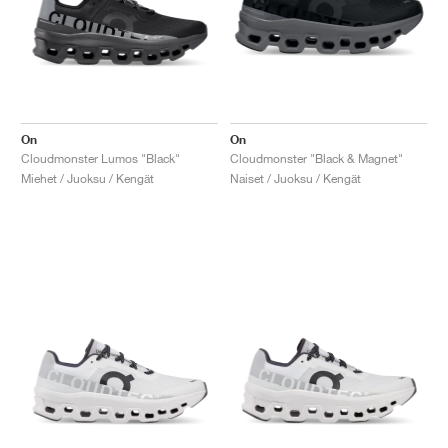
On
On
Cloudmonster Lumos "Black"
Cloudmonster "Black & Magnet"
Miehet / Juoksu / Kengät
Naiset / Juoksu / Kengät