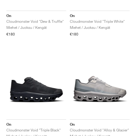
On
On
Cloudmonster Void "Dew & Truffle"
Cloudmonster Void "Triple White"
Miehet / Juoksu / Kengät
Miehet / Juoksu / Kengät
€180
€180
On
On
Cloudmonster Void "Triple Black"
Cloudmonster Void "Alloy & Glacier"