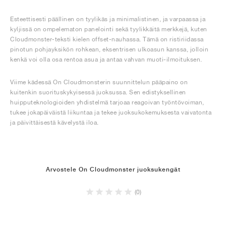
Esteettisesti päällinen on tyylikäs ja minimalistinen, ja varpaassa ja
kyljissä on ompelematon panelointi sekä tyylikkäitä merkkejä, kuten
Cloudmonster-teksti kielen offset-nauhassa. Tämä on ristiriidassa
pinotun pohjayksikön rohkean, eksentrisen ulkoasun kanssa, jolloin
kenkä voi olla osa rentoa asua ja antaa vahvan muoti-ilmoituksen.
Viime kädessä On Cloudmonsterin suunnittelun pääpaino on
kuitenkin suorituskykyisessä juoksussa. Sen edistyksellinen
huipputeknologioiden yhdistelmä tarjoaa reagoivan työntövoiman,
tukee jokapäiväistä liikuntaa ja tekee juoksukokemuksesta vaivatonta
ja päivittäisestä kävelystä iloa.
Arvostele On Cloudmonster juoksukengät
(0)