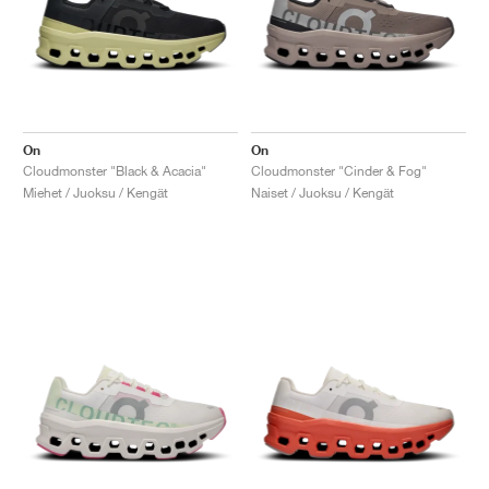
On
On
Cloudmonster "Black & Acacia"
Cloudmonster "Cinder & Fog"
Miehet / Juoksu / Kengät
Naiset / Juoksu / Kengät