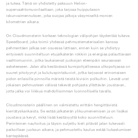
ja tukea. Tämä on yhdistetty paksuun Helion-
supervaahtomuovilaattaan, joka tarjoaa huipputason
iskunvaimennuksen, joka suojaa jalkoja väsymiseltä monien
kilometrien aikana.
On Cloudmonsterin korkean teknologian välipohjan täydentää tukeva
Speedboard, joka toimii yhdessä pehmustemateriaalien kanssa
pehmentäen jalkaa sen osuessa lattiaan, ennen kuin se yhdistyy
erityisesti suunniteltuun etujalkaterän rokkiin ja energiaa palauttavaan
vaahtomuoviin, jotka laukaisevat juoksijan eteenpäin seuraavaan
askeleeseen. Jalan alla kestävässä kumipohjallisessa ulkopohjassa on
suuret pitotyynyt ja kulutuspintakuviot, jotka tarjoavat erinomaisen
pidon erilaisilla pinnoilla märistä teistä kivisiin polkuihin. Leveät urat
jokaisen pehmusteen välissä tekevät pohjasta yllättävän joustavan,
jotta jalka voi liikkua mahdollisimman luonnollisella tavalla.
Cloudmonsterin päällinen on valmistettu erittäin hengittävistä
kierrätyskankaista. Se estää jalkaterän ylikuumenemisen ja on lisäksi
joustava ja kevyt, mikä lisää kestävyyttä koko suunnitteluun.
Perinteinen nauhoitus ja täysin suljettu kieli pitävät jalan tukevasti
paikoillaan juoksun aikana, ja pehmustettu kaulus estää liukastumisen
kantapäässä.