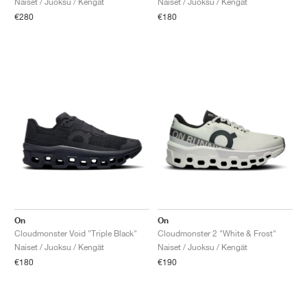
Naiset / Juoksu / Kengät
Naiset / Juoksu / Kengät
€280
€180
On
On
Cloudmonster Void "Triple Black"
Cloudmonster 2 "White & Frost"
Naiset / Juoksu / Kengät
Naiset / Juoksu / Kengät
€180
€190