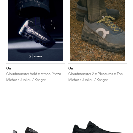
On
On
Cloudmonster Void x atmos "Yozakura"
Cloudmonster 2 x Pleasures x The Loop Running Supply "Mist & Olive"
Miehet / Juoksu / Kengät
Miehet / Juoksu / Kengät