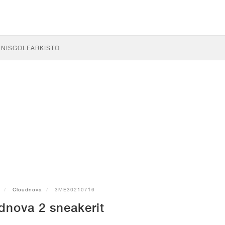
NNIS
GOLF
ARKISTO
Cloudnova
3ME30210716
dnova 2 sneakerit