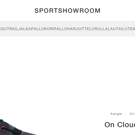
KSU
TRAIL
JALKAPALLO
KORIPALLO
HARJOITTELU
RULLALAUTAILU
TE
Kengät
On
On Clou