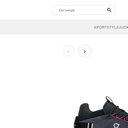
search-
btn
SPORTSTYLE
JUO