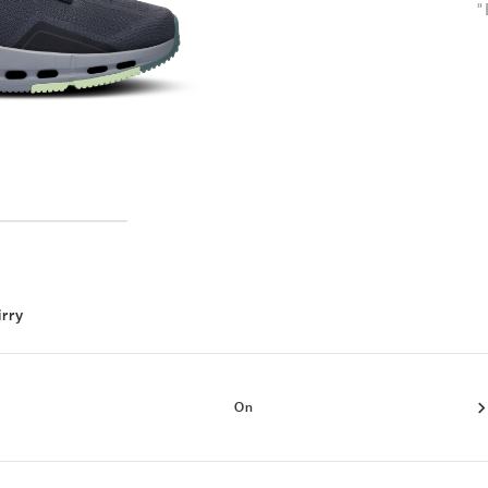
"
irry
On