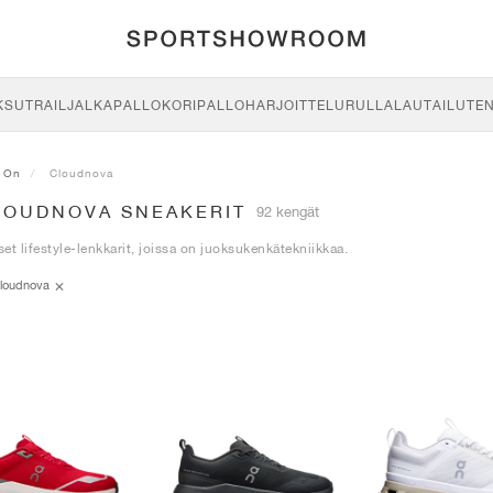
KSU
TRAIL
JALKAPALLO
KORIPALLO
HARJOITTELU
RULLALAUTAILU
TE
On
Cloudnova
LOUDNOVA SNEAKERIT
92 kengät
et lifestyle-lenkkarit, joissa on juoksukenkätekniikkaa.
loudnova