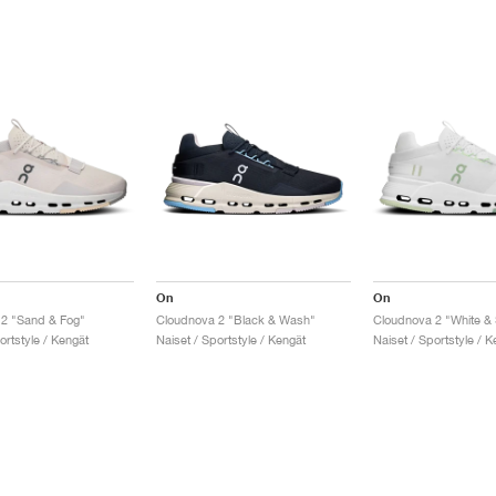
On
On
2 "Sand & Fog"
Cloudnova 2 "Black & Wash"
Cloudnova 2 "White &
ortstyle / Kengät
Naiset / Sportstyle / Kengät
Naiset / Sportstyle / K