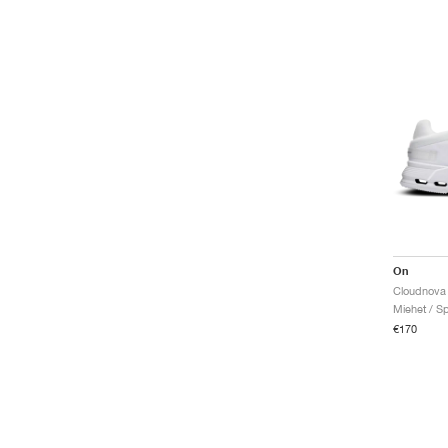
On
Cloudnova 
Miehet / Sp
€170