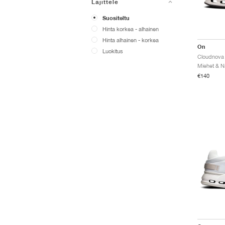
Lajittele
Suositeltu
Hinta korkea - alhainen
Hinta alhainen - korkea
On
Luokitus
Cloudnova 
€140