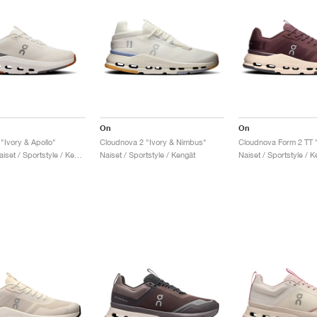
On
On
"Ivory & Apollo"
Cloudnova 2 "Ivory & Nimbus"
Miehet & Naiset / Sportstyle / Kengät
Naiset / Sportstyle / Kengät
Naiset / Sportstyle / K