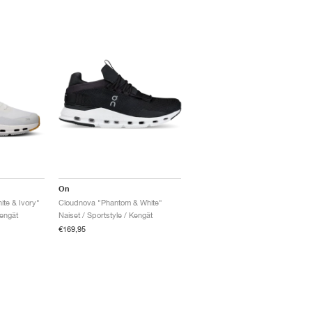
On
te & Ivory"
Cloudnova "Phantom & White"
Kengät
Naiset / Sportstyle / Kengät
€169,95