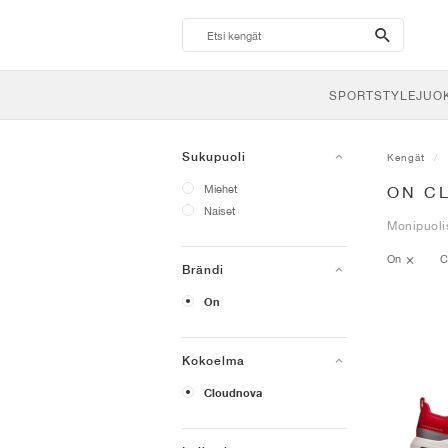
search-
btn
SPORTSTYLE
JUO
Sukupuoli
Kengät
Miehet
ON C
Naiset
Monipuolis
On
C
Brändi
On
Kokoelma
Cloudnova