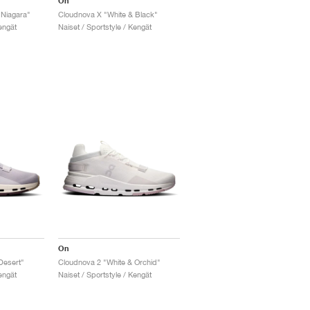
On
 Niagara"
Cloudnova X "White & Black"
engät
Naiset / Sportstyle / Kengät
On
Desert"
Cloudnova 2 "White & Orchid"
engät
Naiset / Sportstyle / Kengät