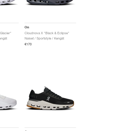
On
Glacier"
Cloudnova X "Black & Eclipse"
engät
Naiset / Sportstyle / Kengät
€170