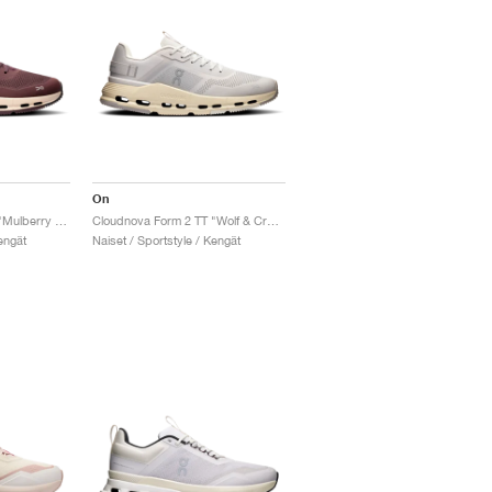
On
Cloudnova Form 2 TT "Mulberry & Dew"
Cloudnova Form 2 TT "Wolf & Cream"
engät
Naiset / Sportstyle / Kengät