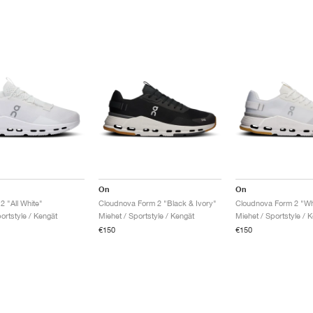
On
On
2 "All White"
Cloudnova Form 2 "Black & Ivory"
Cloudnova Form 2 "Whi
ortstyle / Kengät
Miehet / Sportstyle / Kengät
Miehet / Sportstyle / 
€150
€150