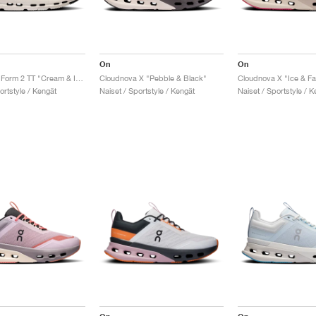
On
On
Cloudnova Form 2 TT "Cream & Ivory"
Cloudnova X "Pebble & Black"
Cloudnova X "Ice & F
ortstyle / Kengät
Naiset / Sportstyle / Kengät
Naiset / Sportstyle / K