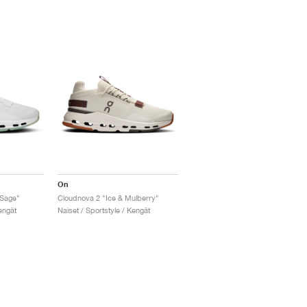
On
 Sage"
Cloudnova 2 "Ice & Mulberry"
engät
Naiset / Sportstyle / Kengät