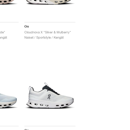
On
ade"
Cloudnova X "Silver & Mulberry"
engät
Naiset / Sportstyle / Kengät