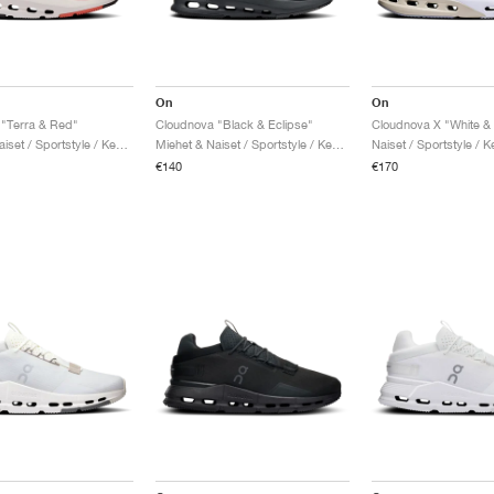
On
On
"Terra & Red"
Cloudnova "Black & Eclipse"
Cloudnova X "White & 
Miehet & Naiset / Sportstyle / Kengät
Miehet & Naiset / Sportstyle / Kengät
Naiset / Sportstyle / K
€140
€170