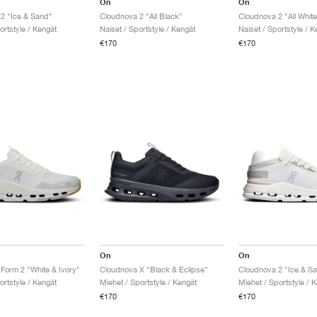
On
On
2 "Ice & Sand"
Cloudnova 2 "All Black"
Cloudnova 2 "All White
ortstyle / Kengät
Naiset / Sportstyle / Kengät
Naiset / Sportstyle / K
€170
€170
On
On
Form 2 "White & Ivory"
Cloudnova X "Black & Eclipse"
Cloudnova 2 "Ice & S
ortstyle / Kengät
Miehet / Sportstyle / Kengät
Miehet / Sportstyle / 
€170
€170