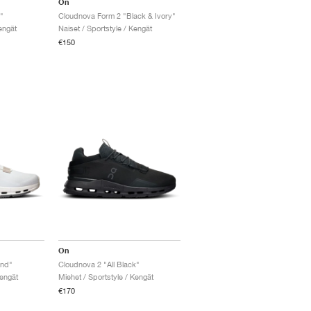
On
"
Cloudnova Form 2 "Black & Ivory"
engät
Naiset / Sportstyle / Kengät
€150
On
and"
Cloudnova 2 "All Black"
Kengät
Miehet / Sportstyle / Kengät
€170