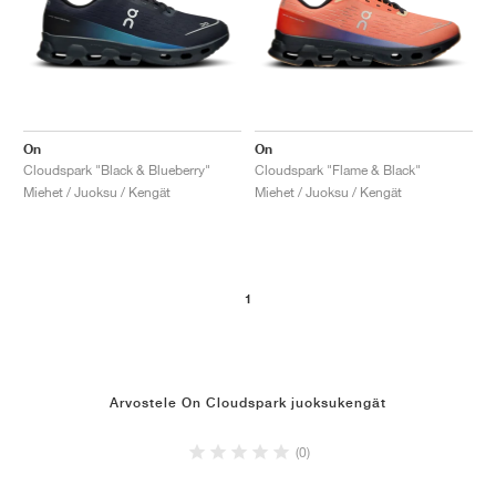
On
On
Cloudspark "Black & Blueberry"
Cloudspark "Flame & Black"
Miehet / Juoksu / Kengät
Miehet / Juoksu / Kengät
1
Arvostele On Cloudspark juoksukengät
(0)