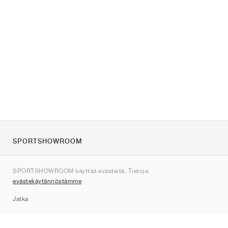
SPORTSHOWROOM
Tietoa meistä
SPORTSHOWROOM käyttää evästeitä. Tietoja
Ota yhteyttä
evästekäytännöstämme
.
Sitemap
Jatka
Tuotemerkit