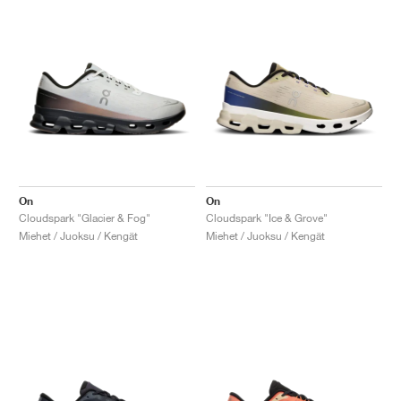
On
On
Cloudspark "Glacier & Fog"
Cloudspark "Ice & Grove"
Miehet / Juoksu / Kengät
Miehet / Juoksu / Kengät