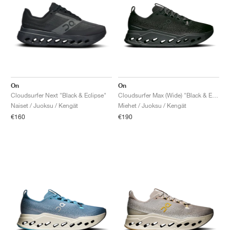
On
On
Cloudsurfer Next "Black & Eclipse"
Cloudsurfer Max (Wide) "Black & Eclipse"
Naiset / Juoksu / Kengät
Miehet / Juoksu / Kengät
€160
€190