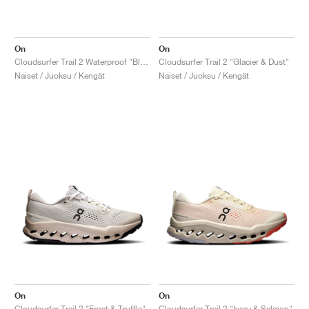
On
On
Cloudsurfer Trail 2 Waterproof "Black & Lilac"
Cloudsurfer Trail 2 "Glacier & Dust"
Naiset / Juoksu / Kengät
Naiset / Juoksu / Kengät
On
On
Cloudsurfer Trail 2 "Frost & Truffle"
Cloudsurfer Trail 2 "Ivory & Salmon"