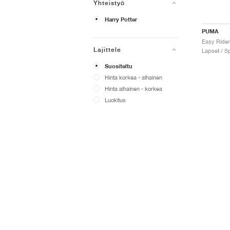
Yhteistyö
Harry Potter
PUMA
Lajittele
Lapset / Sp
Suositeltu
Hinta korkea - alhainen
Hinta alhainen - korkea
Luokitus