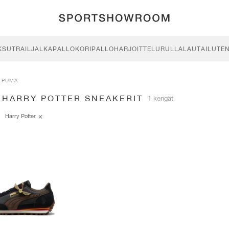
KSU
TRAIL
JALKAPALLO
KORIPALLO
HARJOITTELU
RULLALAUTAILU
TE
PUMA
 HARRY POTTER SNEAKERIT
1 kengät
Harry Potter