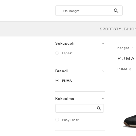
search-
btn
SPORTSTYLE
JUO
Sukupuoli
Kengät
Lapset
PUMA
PUMA
Brändi
PUMA
Kokoelma
Search
Easy Rider