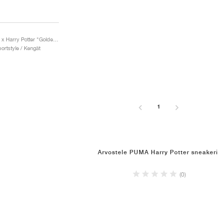
Easy Rider x Harry Potter "Golden Snitch"
ortstyle / Kengät
1
Arvostele PUMA Harry Potter sneakeri
(0)