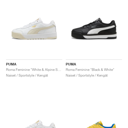
PUMA
PUMA
Roma Feminine "White & Alpine Snow"
Roma Feminine "Black & White"
Naiset / Sportstyle / Kengät
Naiset / Sportstyle / Kengät