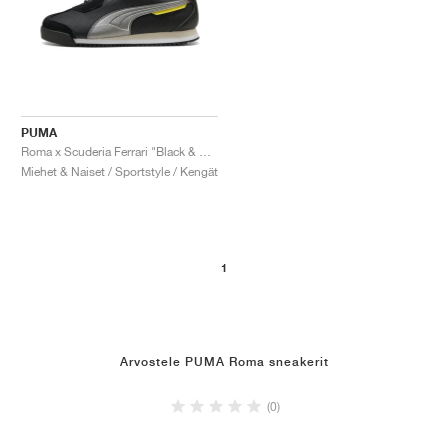
PUMA
Roma x Scuderia Ferrari "Black & Aged Silver"
Miehet & Naiset / Sportstyle / Kengät
1
Arvostele PUMA Roma sneakerit
(0)