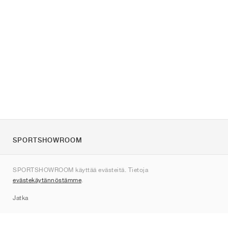
SPORTSHOWROOM
Tietoa meistä
SPORTSHOWROOM käyttää evästeitä. Tietoja
Ota yhteyttä
evästekäytännöstämme
.
Sitemap
Jatka
Tuotemerkit